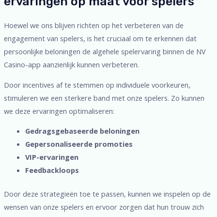
ervaringen op maat voor spelers
Hoewel we ons blijven richten op het verbeteren van de
engagement van spelers, is het cruciaal om te erkennen dat
persoonlijke beloningen de algehele spelervaring binnen de NV
Casino-app aanzienlijk kunnen verbeteren.
Door incentives af te stemmen op individuele voorkeuren,
stimuleren we een sterkere band met onze spelers. Zo kunnen
we deze ervaringen optimaliseren:
Gedragsgebaseerde beloningen
Gepersonaliseerde promoties
VIP-ervaringen
Feedbackloops
Door deze strategieën toe te passen, kunnen we inspelen op de
wensen van onze spelers en ervoor zorgen dat hun trouw zich