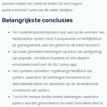
systeem maken het uniek en leiden tot een hogere
spelersretentie? Laten we dit nader bekijken.
Belangrijkste conclusies
Het loyaliteitspuntensysteem sluit aan bij de voorkeur van
Nederlandse spelers voor transparantie en eerlijkheid in
de gamingwereld, wat het geloof en de band versterkt.
Op maat gemaakte beloningen op basis van spelgedrag
zijn populair, stimuleren loyaliteit en een diepere
emotionele band met de NV Casino-app.
Het systeem stimuleert regelmatige feedback van
spelers, waardoor de beloningen betekenisvol en
aantrekkelijk blijven en aansluiten op de veranderende
voorkeuren van spelers.
Tactische niveaus bieden unieke beloningen, waardoor
spelers worden gemotiveerd om meer betrokken deel te