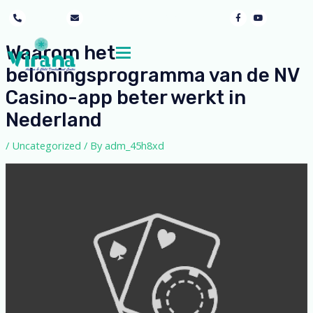
mothersgraceayur@gmail.com
9053405897
Waarom het
beloningsprogramma van de NV
Casino-app beter werkt in
Nederland
/
Uncategorized
/ By
adm_45h8xd