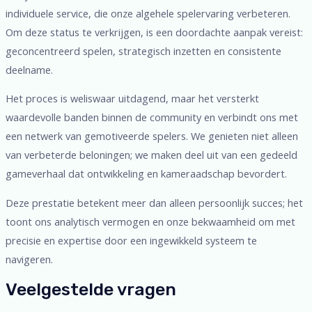
individuele service, die onze algehele spelervaring verbeteren.
Om deze status te verkrijgen, is een doordachte aanpak vereist:
geconcentreerd spelen, strategisch inzetten en consistente
deelname.
Het proces is weliswaar uitdagend, maar het versterkt
waardevolle banden binnen de community en verbindt ons met
een netwerk van gemotiveerde spelers. We genieten niet alleen
van verbeterde beloningen; we maken deel uit van een gedeeld
gameverhaal dat ontwikkeling en kameraadschap bevordert.
Deze prestatie betekent meer dan alleen persoonlijk succes; het
toont ons analytisch vermogen en onze bekwaamheid om met
precisie en expertise door een ingewikkeld systeem te
navigeren.
Veelgestelde vragen