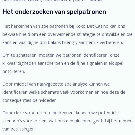
Het onderzoeken van spelpatronen
Het herkennen van spelpatronen bij Koko Bet Casino kan ons
bekwaamheid om een overwinnende strategie te ontwikkelen die
kans en vaardigheid in balans brengt, aanzienlijk verbeteren.
Om te schitteren, moeten we patronen identificeren, onze
kijkvaardigheden aanscherpen en de fijne signalen in elk spel
ontcijferen.
Door middel van nauwgezette spelanalyse kunnen we
identificeren welke schema’s vaak voorkomen en hoe deze de
consequenties beïnvloeden.
Door deze structuren te herkennen, kunnen we potentiële
scenario’s voorspellen, wat ons een pluspunt geeft bij het nemen
van beslissingen.