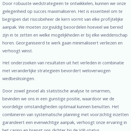
Door robuuste wedstrategieën te ontwikkelen, kunnen we onze
gelegenheid op succes maximaliseren. Het is essentieel om te
begrijpen dat risicobeheer de kern vormt van elke profijtelijke
aanpak. We moeten zorgvuldig beoordelen hoeveel we bereid
zijn in te zetten en welke mogelijkheden er bij elke weddenschap
horen. Georganiseerd te werk gaan minimaliseert verliezen en
verhoogt winst.
Het onderzoeken van resultaten uit het verleden in combinatie
met veranderlijke strategieën bevordert weloverwogen
wedbeslissingen.
Door zowel gevoel als statistische analyse te omarmen,
bevinden we ons in een gunstige positie, waardoor we de
voordelige omstandigheden optimaal kunnen benutten. Het
combineren van systematische planning met voorzichtig inzetten
garandeert een evenwichtige aanpak, verhoogt onze ervaring in
het casino en brengt ons dichter bij de VIP-status.