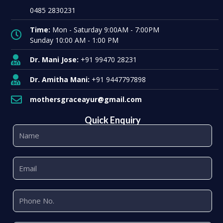
0485 2830231
Time:
Mon - Saturday 9:00AM - 7:00PM
Sunday 10:00 AM - 1:00 PM
Dr. Mani Jose:
+91 99470 28231
Dr. Amitha Mani:
+91 9447797898
mothersgraceayur@gmail.com
Quick Enquiry