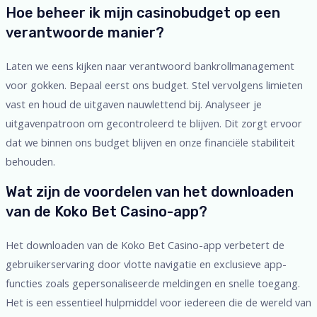
Hoe beheer ik mijn casinobudget op een
verantwoorde manier?
Laten we eens kijken naar verantwoord bankrollmanagement
voor gokken. Bepaal eerst ons budget. Stel vervolgens limieten
vast en houd de uitgaven nauwlettend bij. Analyseer je
uitgavenpatroon om gecontroleerd te blijven. Dit zorgt ervoor
dat we binnen ons budget blijven en onze financiële stabiliteit
behouden.
Wat zijn de voordelen van het downloaden
van de Koko Bet Casino-app?
Het downloaden van de Koko Bet Casino-app verbetert de
gebruikerservaring door vlotte navigatie en exclusieve app-
functies zoals gepersonaliseerde meldingen en snelle toegang.
Het is een essentieel hulpmiddel voor iedereen die de wereld van