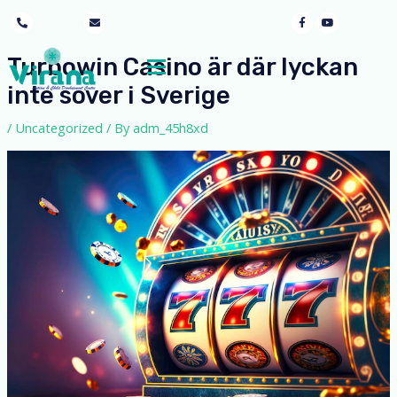
mothersgraceayur@gmail.com
9053405897
Turbowin Casino är där lyckan
inte sover i Sverige
/
Uncategorized
/ By
adm_45h8xd