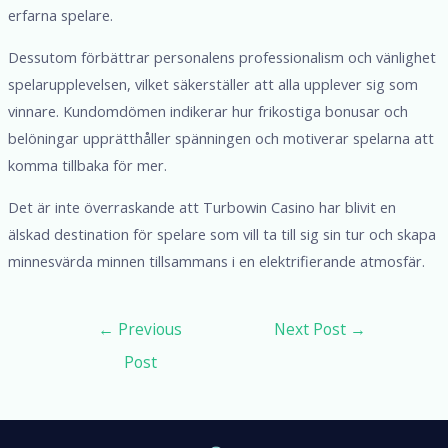
erfarna spelare.
Dessutom förbättrar personalens professionalism och vänlighet
spelarupplevelsen, vilket säkerställer att alla upplever sig som
vinnare. Kundomdömen indikerar hur frikostiga bonusar och
belöningar upprätthåller spänningen och motiverar spelarna att
komma tillbaka för mer.
Det är inte överraskande att Turbowin Casino har blivit en
älskad destination för spelare som vill ta till sig sin tur och skapa
minnesvärda minnen tillsammans i en elektrifierande atmosfär.
←
Previous
Next Post
→
Post