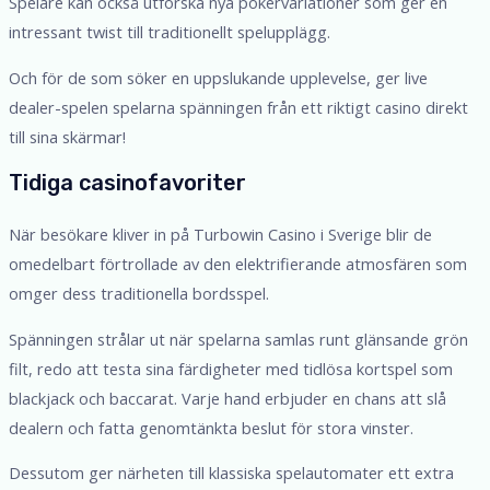
Spelare kan också utforska nya pokervariationer som ger en
intressant twist till traditionellt spelupplägg.
Och för de som söker en uppslukande upplevelse, ger live
dealer-spelen spelarna spänningen från ett riktigt casino direkt
till sina skärmar!
Tidiga casinofavoriter
När besökare kliver in på Turbowin Casino i Sverige blir de
omedelbart förtrollade av den elektrifierande atmosfären som
omger dess traditionella bordsspel.
Spänningen strålar ut när spelarna samlas runt glänsande grön
filt, redo att testa sina färdigheter med tidlösa kortspel som
blackjack och baccarat. Varje hand erbjuder en chans att slå
dealern och fatta genomtänkta beslut för stora vinster.
Dessutom ger närheten till klassiska spelautomater ett extra