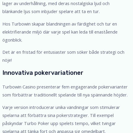
lager av underhållning, med deras nostalgiska ljud och
blänkande ljus som inbjuder spelare att ta en tur.
Hos Turbowin skapar blandningen av färdighet och tur en
elektrifierande miljö där varje spel kan leda till enastående
ögonblick.
Det är en fristad för entusiaster som söker både strategi och
nöje!
Innovativa pokervariationer
Turbowin Casino presenterar fem engagerande pokervarianter
som förbättrar traditionellt spelande till nya spännande höjder.
Varje version introducerar unika vändningar som stimulerar
spelarna att förbättra sina pokerstrategier. Till exempel
påskyndar Turbo Poker upp spelets tempo, vilket tvingar
spelarna att tänka fort och anpassa sig omedelbart.