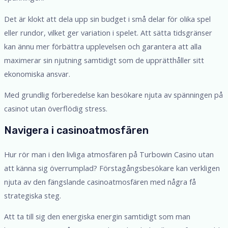
Det är klokt att dela upp sin budget i små delar för olika spel
eller rundor, vilket ger variation i spelet. Att sätta tidsgränser
kan ännu mer förbättra upplevelsen och garantera att alla
maximerar sin njutning samtidigt som de upprätthåller sitt
ekonomiska ansvar.
Med grundlig förberedelse kan besökare njuta av spänningen på
casinot utan överflödig stress.
Navigera i casinoatmosfären
Hur rör man i den livliga atmosfären på Turbowin Casino utan
att känna sig överrumplad? Förstagångsbesökare kan verkligen
njuta av den fängslande casinoatmosfären med några få
strategiska steg.
Att ta till sig den energiska energin samtidigt som man