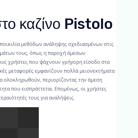
ο καζίνο Pistolo
α ποικιλία μεθόδων ανάληψης σχεδιασμένων στις
ημάτων τους, όπως η παροχή άμεσων
τους χρήστες που ψάχνουν γρήγορη είσοδο στα
ζικές μεταφορές εμφανίζουν πολλά μειονεκτήματα
 να ολοκληρωθούν, περιορίζοντας την άμεση
ητα που εισπράττεται. Επομένως, οι χρήστες
εραιότητές τους για αναλήψεις.