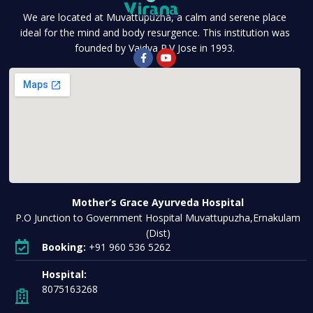
We are located at Muvattupuzha, a calm and serene place
ideal for the mind and body resurgence. This institution was
founded by Vaidya P.V Jose in 1993.
Mother’s Grace Ayurveda Hospital
P.O Junction to Government Hospital Muvattupuzha,Ernakulam
(Dist)
Booking:
+91 960 536 5262
Hospital:
8075163268