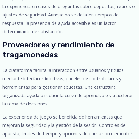
la experiencia en casos de preguntas sobre depósitos, retiros o
ajustes de seguridad. Aunque no se detallen tiempos de
respuesta, la presencia de ayuda accesible es un factor
determinante de satisfacción.
Proveedores y rendimiento de
tragamonedas
La plataforma facilita la interacción entre usuarios y títulos
mediante interfaces intuitivas, paneles de control claros y
herramientas para gestionar apuestas. Una estructura
organizada ayuda a reducir la curva de aprendizaje y a acelerar
la toma de decisiones.
La experiencia de juego se beneficia de herramientas que
mejoran la seguridad y la gestión de la sesión. Controles de
apuesta, límites de tiempo y opciones de pausa son elementos