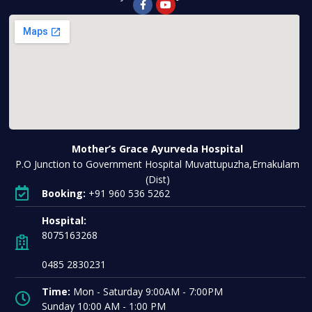
Mother’s Grace Ayurveda Hospital
P.O Junction to Government Hospital Muvattupuzha,Ernakulam
(Dist)
Booking:
+91 960 536 5262
Hospital:
8075163268
0485 2830231
Time:
Mon - Saturday 9:00AM - 7:00PM
Sunday 10:00 AM - 1:00 PM