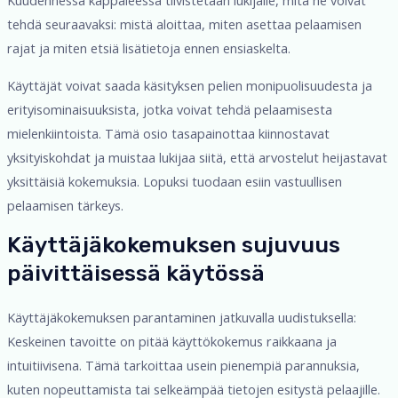
Kuudennessa kappaleessa tiivistetään lukijalle, mitä he voivat
tehdä seuraavaksi: mistä aloittaa, miten asettaa pelaamisen
rajat ja miten etsiä lisätietoja ennen ensiaskelta.
Käyttäjät voivat saada käsityksen pelien monipuolisuudesta ja
erityisominaisuuksista, jotka voivat tehdä pelaamisesta
mielenkiintoista. Tämä osio tasapainottaa kiinnostavat
yksityiskohdat ja muistaa lukijaa siitä, että arvostelut heijastavat
yksittäisiä kokemuksia. Lopuksi tuodaan esiin vastuullisen
pelaamisen tärkeys.
Käyttäjäkokemuksen sujuvuus
päivittäisessä käytössä
Käyttäjäkokemuksen parantaminen jatkuvalla uudistuksella:
Keskeinen tavoitte on pitää käyttökokemus raikkaana ja
intuitiivisena. Tämä tarkoittaa usein pienempiä parannuksia,
kuten nopeuttamista tai selkeämpää tietojen esitystä pelaajille.