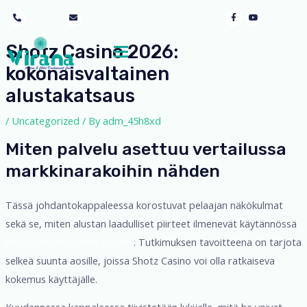
mothersgraceayur@gmail.com
9053405897
Shotz Casino 2026:
kokonaisvaltainen
alustakatsaus
/
Uncategorized
/ By
adm_45h8xd
Miten palvelu asettuu vertailussa
markkinarakoihin nähden
Tässä johdantokappaleessa korostuvat pelaajan näkökulmat
sekä se, miten alustan laadulliset piirteet ilmenevät käytännössä
https://shotzcasinos-fi.com/
. Tutkimuksen tavoitteena on tarjota
selkeä suunta aosille, joissa Shotz Casino voi olla ratkaiseva
kokemus käyttäjälle.