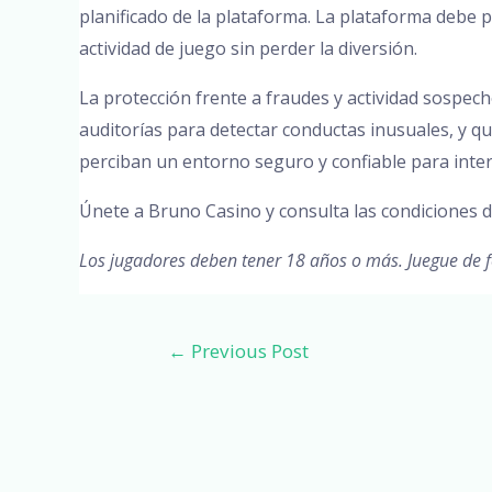
planificado de la plataforma. La plataforma debe p
actividad de juego sin perder la diversión.
La protección frente a fraudes y actividad sospec
auditorías para detectar conductas inusuales, y q
perciban un entorno seguro y confiable para inter
Únete a Bruno Casino y consulta las condiciones d
Los jugadores deben tener 18 años o más. Juegue de 
←
Previous Post