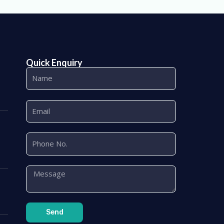
Quick Enquiry
Send