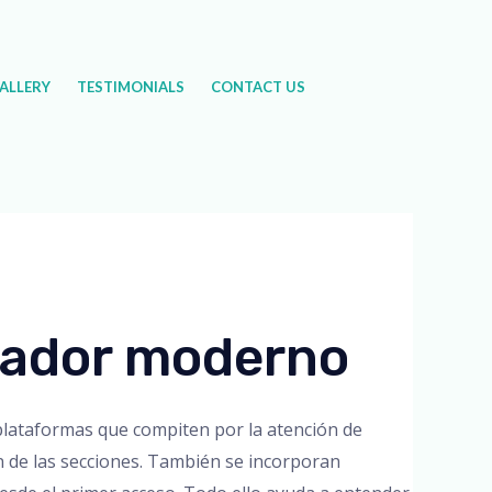
ALLERY
TESTIMONIALS
CONTACT US
ugador moderno
plataformas que compiten por la atención de
ión de las secciones. También se incorporan