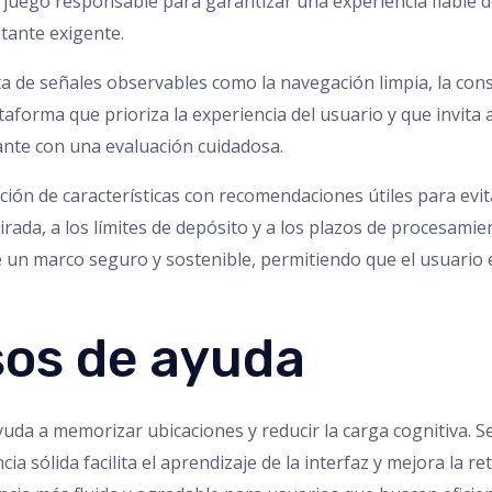
 juego responsable para garantizar una experiencia fiable d
itante exigente.
ta de señales observables como la navegación limpia, la consi
aforma que prioriza la experiencia del usuario y que invita 
delante con una evaluación cuidadosa.
ipción de características con recomendaciones útiles para evi
tirada, a los límites de depósito y a los plazos de procesamie
 un marco seguro y sostenible, permitiendo que el usuario
sos de ayuda
yuda a memorizar ubicaciones y reducir la carga cognitiva. Se
 sólida facilita el aprendizaje de la interfaz y mejora la ret