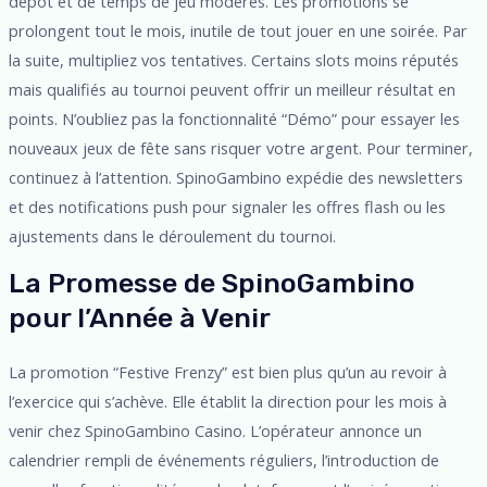
dépôt et de temps de jeu modérés. Les promotions se
prolongent tout le mois, inutile de tout jouer en une soirée. Par
la suite, multipliez vos tentatives. Certains slots moins réputés
mais qualifiés au tournoi peuvent offrir un meilleur résultat en
points. N’oubliez pas la fonctionnalité “Démo” pour essayer les
nouveaux jeux de fête sans risquer votre argent. Pour terminer,
continuez à l’attention. SpinoGambino expédie des newsletters
et des notifications push pour signaler les offres flash ou les
ajustements dans le déroulement du tournoi.
La Promesse de SpinoGambino
pour l’Année à Venir
La promotion “Festive Frenzy” est bien plus qu’un au revoir à
l’exercice qui s’achève. Elle établit la direction pour les mois à
venir chez SpinoGambino Casino. L’opérateur annonce un
calendrier rempli de événements réguliers, l’introduction de