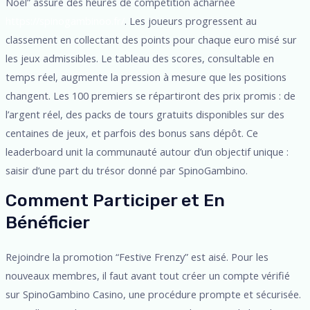
Noël” assure des heures de compétition acharnée
https://spinogambinoo.fr/
. Les joueurs progressent au
classement en collectant des points pour chaque euro misé sur
les jeux admissibles. Le tableau des scores, consultable en
temps réel, augmente la pression à mesure que les positions
changent. Les 100 premiers se répartiront des prix promis : de
l’argent réel, des packs de tours gratuits disponibles sur des
centaines de jeux, et parfois des bonus sans dépôt. Ce
leaderboard unit la communauté autour d’un objectif unique :
saisir d’une part du trésor donné par SpinoGambino.
Comment Participer et En
Bénéficier
Rejoindre la promotion “Festive Frenzy” est aisé. Pour les
nouveaux membres, il faut avant tout créer un compte vérifié
sur SpinoGambino Casino, une procédure prompte et sécurisée.