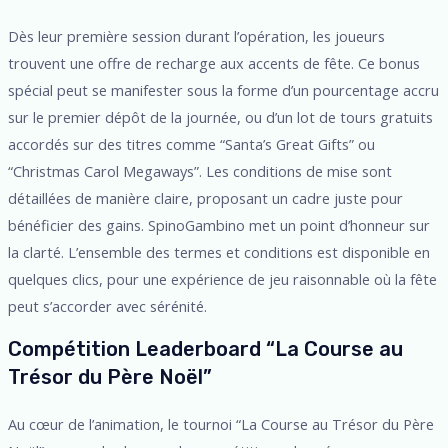
Dès leur première session durant l’opération, les joueurs
trouvent une offre de recharge aux accents de fête. Ce bonus
spécial peut se manifester sous la forme d’un pourcentage accru
sur le premier dépôt de la journée, ou d’un lot de tours gratuits
accordés sur des titres comme “Santa’s Great Gifts” ou
“Christmas Carol Megaways”. Les conditions de mise sont
détaillées de manière claire, proposant un cadre juste pour
bénéficier des gains. SpinoGambino met un point d’honneur sur
la clarté. L’ensemble des termes et conditions est disponible en
quelques clics, pour une expérience de jeu raisonnable où la fête
peut s’accorder avec sérénité.
Compétition Leaderboard “La Course au
Trésor du Père Noël”
Au cœur de l’animation, le tournoi “La Course au Trésor du Père