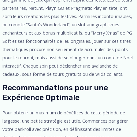
partenaires, NetEnt, Play’n GO et Pragmatic Play en tête, ont
sorti leurs créations les plus festives. Parmi les incontournables,
on compte “Santa’s Wonderland”, un slot aux graphismes
enchanteurs et aux bonus multiplicatifs, ou “Merry Xmas” de PG
Soft et ses fonctionnalités de jeu originales. Jouer sur ces titres
thématiques procure non seulement de accumuler des points
pour le tournoi, mais aussi de se plonger dans un conte de Noël
interactif. Chaque spin peut déclencher une avalanche de
cadeaux, sous forme de tours gratuits ou de wilds collants.
Recommandations pour une
Expérience Optimale
Pour obtenir un maximum de bénéfices de cette période de
largesse, une petite stratégie est utile. Commencez par gérer
votre bankroll avec précision, en définissant des limites de