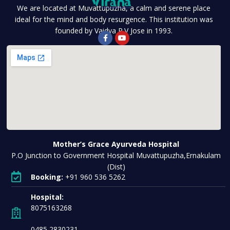
We are located at Muvattupuzha, a calm and serene place
ideal for the mind and body resurgence. This institution was
founded by Vaidya P.V Jose in 1993.
Mother’s Grace Ayurveda Hospital
P.O Junction to Government Hospital Muvattupuzha,Ernakulam
(Dist)
Booking:
+91 960 536 5262
Hospital:
8075163268
0485 2830231