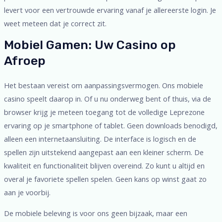
levert voor een vertrouwde ervaring vanaf je allereerste login. Je
weet meteen dat je correct zit.
Mobiel Gamen: Uw Casino op
Afroep
Het bestaan vereist om aanpassingsvermogen. Ons mobiele
casino speelt daarop in. Of u nu onderweg bent of thuis, via de
browser krijg je meteen toegang tot de volledige Leprezone
ervaring op je smartphone of tablet. Geen downloads benodigd,
alleen een internetaansluiting. De interface is logisch en de
spellen zijn uitstekend aangepast aan een kleiner scherm. De
kwaliteit en functionaliteit blijven overeind. Zo kunt u altijd en
overal je favoriete spellen spelen. Geen kans op winst gaat zo
aan je voorbij.
De mobiele beleving is voor ons geen bijzaak, maar een