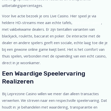
uitbetalingspercentages.
Voor live actie bezoek je ons Live Casino. Hier speel je via
heldere HD-streams mee aan echte tafels,
leprezone casino
,
met vakbekwame dealers. Er zijn tientallen varianten van
blackjack, roulette, baccarat en poker. De interactie met de
dealer en andere spelers geeft een sociale, echte laag toe die je
bij een gewone online game kwijt bent. Het is het comfort van
thuis spelen, verbonden met de opwinding van een echt casino,
direct in je woonkamer.
Een Waardige Speelervaring
Realizeren
Bij Leprezone Casino willen we meer dan alleen transacties
verwerken. We streven naar een respectvolle speelervaring. Dat
houdt in: je behandelen met waardering, transparantie en