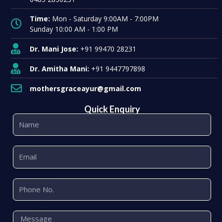
Time:
Mon - Saturday 9:00AM - 7:00PM
Sunday 10:00 AM - 1:00 PM
Dr. Mani Jose:
+91 99470 28231
Dr. Amitha Mani:
+91 9447797898
mothersgraceayur@gmail.com
Quick Enquiry