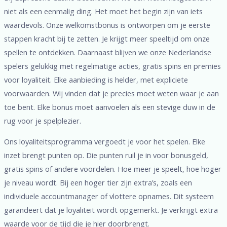
niet als een eenmalig ding. Het moet het begin zijn van iets
waardevols. Onze welkomstbonus is ontworpen om je eerste
stappen kracht bij te zetten. Je krijgt meer speeltijd om onze
spellen te ontdekken. Daarnaast blijven we onze Nederlandse
spelers gelukkig met regelmatige acties, gratis spins en premies
voor loyaliteit. Elke aanbieding is helder, met expliciete
voorwaarden. Wij vinden dat je precies moet weten waar je aan
toe bent. Elke bonus moet aanvoelen als een stevige duw in de
rug voor je spelplezier.
Ons loyaliteitsprogramma vergoedt je voor het spelen. Elke
inzet brengt punten op. Die punten ruil je in voor bonusgeld,
gratis spins of andere voordelen. Hoe meer je speelt, hoe hoger
je niveau wordt. Bij een hoger tier zijn extra’s, zoals een
individuele accountmanager of vlottere opnames. Dit systeem
garandeert dat je loyaliteit wordt opgemerkt. Je verkrijgt extra
waarde voor de tijd die je hier doorbrengt.