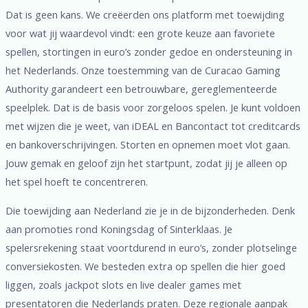
Dat is geen kans. We creëerden ons platform met toewijding
voor wat jij waardevol vindt: een grote keuze aan favoriete
spellen, stortingen in euro’s zonder gedoe en ondersteuning in
het Nederlands. Onze toestemming van de Curacao Gaming
Authority garandeert een betrouwbare, gereglementeerde
speelplek. Dat is de basis voor zorgeloos spelen. Je kunt voldoen
met wijzen die je weet, van iDEAL en Bancontact tot creditcards
en bankoverschrijvingen. Storten en opnemen moet vlot gaan.
Jouw gemak en geloof zijn het startpunt, zodat jij je alleen op
het spel hoeft te concentreren.
Die toewijding aan Nederland zie je in de bijzonderheden. Denk
aan promoties rond Koningsdag of Sinterklaas. Je
spelersrekening staat voortdurend in euro’s, zonder plotselinge
conversiekosten. We besteden extra op spellen die hier goed
liggen, zoals jackpot slots en live dealer games met
presentatoren die Nederlands praten. Deze regionale aanpak