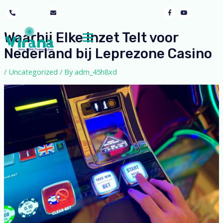
mothersgraceayur@gmail.com
9053405897
Waarbij Elke Inzet Telt voor
Nederland bij Leprezone Casino
/
Uncategorized
/ By
adm_45h8xd