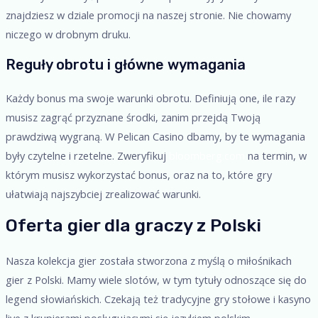
znajdziesz w dziale promocji na naszej stronie. Nie chowamy
niczego w drobnym druku.
Reguły obrotu i główne wymagania
Każdy bonus ma swoje warunki obrotu. Definiują one, ile razy
musisz zagrąć przyznane środki, zanim przejdą Twoją
prawdziwą wygraną. W Pelican Casino dbamy, by te wymagania
były czytelne i rzetelne. Zweryfikuj
bloomberg.com
na termin, w
którym musisz wykorzystać bonus, oraz na to, które gry
ułatwiają najszybciej zrealizować warunki.
Oferta gier dla graczy z Polski
Nasza kolekcja gier została stworzona z myślą o miłośnikach
gier z Polski. Mamy wiele slotów, w tym tytuły odnoszące się do
legend słowiańskich. Czekają też tradycyjne gry stołowe i kasyno
live z krupierami posługującymi się językiem polskim.