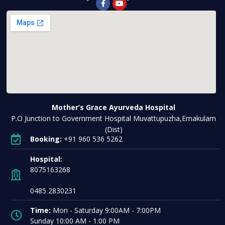
Mother’s Grace Ayurveda Hospital
P.O Junction to Government Hospital Muvattupuzha,Ernakulam
(Dist)
Booking:
+91 960 536 5262
Hospital:
8075163268
0485 2830231
Time:
Mon - Saturday 9:00AM - 7:00PM
Sunday 10:00 AM - 1:00 PM