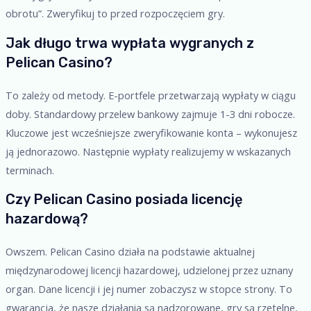
obrotu”. Zweryfikuj to przed rozpoczęciem gry.
Jak długo trwa wypłata wygranych z
Pelican Casino?
To zależy od metody. E-portfele przetwarzają wypłaty w ciągu
doby. Standardowy przelew bankowy zajmuje 1-3 dni robocze.
Kluczowe jest wcześniejsze zweryfikowanie konta – wykonujesz
ją jednorazowo. Następnie wypłaty realizujemy w wskazanych
terminach.
Czy Pelican Casino posiada licencję
hazardową?
Owszem. Pelican Casino działa na podstawie aktualnej
międzynarodowej licencji hazardowej, udzielonej przez uznany
organ. Dane licencji i jej numer zobaczysz w stopce strony. To
gwarancja, że nasze działania są nadzorowane, gry są rzetelne,