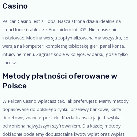
Casino
Pelican Casino jest z Tobą. Nasza strona działa idealnie na
smartfonie i tablecie z Androidem lub iOS. Nie musisz nic
instalować. Mobilna wersja zoptymalizowana ma wszystko, co
wersja na komputer: kompletną bibliotekę gier, panel konta,
intuicyjne menu. Zagrasz sobie w kolejce, w parku, gdzie tylko
chcesz.
Metody płatności oferowane w
Polsce
W Pelican Casino wpłacasz tak, jak preferujesz. Mamy metody
dopasowane do polskiego rynku: przelewy bankowe, karty
debetowe, znane e-portfele. Każda transakcja jest szybka i
ochroniona najwyższym szyfrowaniem. Dla każdej metody
dokładnie podajemy dopuszczalne kwoty wpłat oraz wypłat.