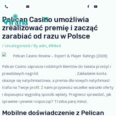
mothersgraceayur@gmail.com
9053405897
Pelican Casino umożliwia
zrealizować premię i zacząć
zarabiać od razu w Polsce
/
Uncategorized
/ By
adm_45h8xd
Pelican Casino zaprasza rodzimych klientów do świata przeżyć i
prawdziwych nagród
https://katrin.com.pl/
. Zakładanie konta
okazuje się natychmiastowa, a premia dla nowych natychmiast
trafia na Twoje profil. Z nami przyswoisz wszelkie warunki oferty
i dopasujesz wygodną sposób wpłaty. Pragniesz sprawdzić, jak
sprawnie i pewnie rozpocząć? Trzeba parę minut.
Mobilne doświadczenie z Pelican