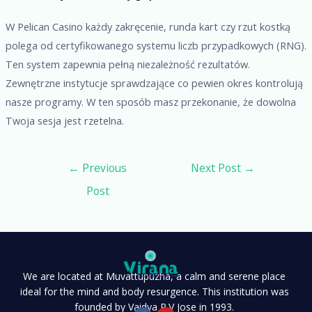
W Pelican Casino każdy zakręcenie, runda kart czy rzut kostką
polega od certyfikowanego systemu liczb przypadkowych (RNG).
Ten system zapewnia pełną niezależność rezultatów.
Zewnętrzne instytucje sprawdzające co pewien okres kontrolują
nasze programy. W ten sposób masz przekonanie, że dowolna
Twoja sesja jest rzetelna.
←
Previous
Next Post
→
Post
We are located at Muvattupuzha, a calm and serene place
ideal for the mind and body resurgence. This institution was
founded by Vaidya P.V Jose in 1993.