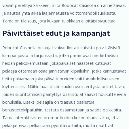
voivat perehtyä kaikkeen, mitä Robocat Casinolla on annettavaa,
ja nauttia yhtä aikaa laajennetuista voittomahdollisuuksista.
Tämä on tilaisuus, jota kukaan tulokkaan ei pitäisi sivuuttaa.
Päivittäiset edut ja kampanjat
Robocat Casinolla pelaajat voivat iloita lukuisista päivittäisistä
kampanjoista ja tarjouksista, jotka parantavat merkittävästi
heidän pelikokemustaan. Jokapäiväiset haasteet kutsuvat
pelaajia ottamaan osaa jännittäviin kilpailuihin, jotka kannustavat
heitä palaamaan joka päivä tuoreiden voittomahdollisuuksien
löytämiseksi. Näihin haasteisiin kuuluu usein erityisiä pelitehtäviä,
joiden suorittamisen päätyttyä osallistujat saavat houkuttelevilla
bonuksilla. Lisäksi pelaajilla on tilaisuus osallistua
bonustietokilpailuihin, testata osaamistaan ja saada palkkioita.
Tämä interaktiivisten promootioiden kokonaisuus takaa, että
pelaajat eivät pelkästään pyöritä rattaita, mutta nauttivat