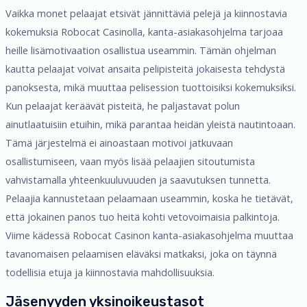
Vaikka monet pelaajat etsivät jännittäviä pelejä ja kiinnostavia
kokemuksia Robocat Casinolla, kanta-asiakasohjelma tarjoaa
heille lisämotivaation osallistua useammin. Tämän ohjelman
kautta pelaajat voivat ansaita pelipisteitä jokaisesta tehdystä
panoksesta, mikä muuttaa pelisession tuottoisiksi kokemuksiksi.
Kun pelaajat keräävät pisteitä, he paljastavat polun
ainutlaatuisiin etuihin, mikä parantaa heidän yleistä nautintoaan.
Tämä järjestelmä ei ainoastaan motivoi jatkuvaan
osallistumiseen, vaan myös lisää pelaajien sitoutumista
vahvistamalla yhteenkuuluvuuden ja saavutuksen tunnetta.
Pelaajia kannustetaan pelaamaan useammin, koska he tietävät,
että jokainen panos tuo heitä kohti vetovoimaisia palkintoja.
Viime kädessä Robocat Casinon kanta-asiakasohjelma muuttaa
tavanomaisen pelaamisen eläväksi matkaksi, joka on täynnä
todellisia etuja ja kiinnostavia mahdollisuuksia.
Jäsenyyden yksinoikeustasot