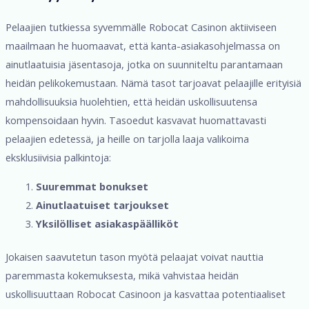
Pelaajien tutkiessa syvemmälle Robocat Casinon aktiiviseen
maailmaan he huomaavat, että kanta-asiakasohjelmassa on
ainutlaatuisia jäsentasoja, jotka on suunniteltu parantamaan
heidän pelikokemustaan. Nämä tasot tarjoavat pelaajille erityisiä
mahdollisuuksia huolehtien, että heidän uskollisuutensa
kompensoidaan hyvin. Tasoedut kasvavat huomattavasti
pelaajien edetessä, ja heille on tarjolla laaja valikoima
eksklusiivisia palkintoja:
Suuremmat bonukset
Ainutlaatuiset tarjoukset
Yksilölliset asiakaspäälliköt
Jokaisen saavutetun tason myötä pelaajat voivat nauttia
paremmasta kokemuksesta, mikä vahvistaa heidän
uskollisuuttaan Robocat Casinoon ja kasvattaa potentiaaliset