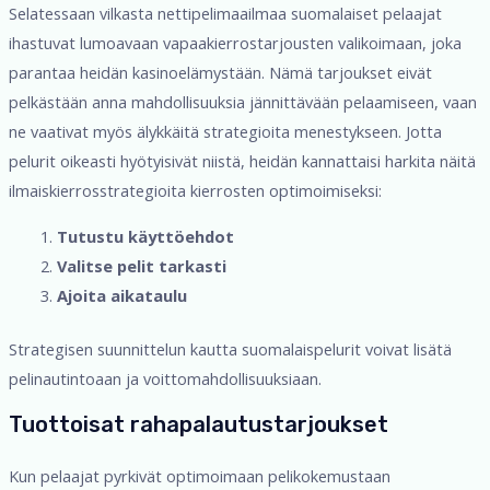
Selatessaan vilkasta nettipelimaailmaa suomalaiset pelaajat
ihastuvat lumoavaan vapaakierrostarjousten valikoimaan, joka
parantaa heidän kasinoelämystään. Nämä tarjoukset eivät
pelkästään anna mahdollisuuksia jännittävään pelaamiseen, vaan
ne vaativat myös älykkäitä strategioita menestykseen. Jotta
pelurit oikeasti hyötyisivät niistä, heidän kannattaisi harkita näitä
ilmaiskierrosstrategioita kierrosten optimoimiseksi:
Tutustu käyttöehdot
Valitse pelit tarkasti
Ajoita aikataulu
Strategisen suunnittelun kautta suomalaispelurit voivat lisätä
pelinautintoaan ja voittomahdollisuuksiaan.
Tuottoisat rahapalautustarjoukset
Kun pelaajat pyrkivät optimoimaan pelikokemustaan