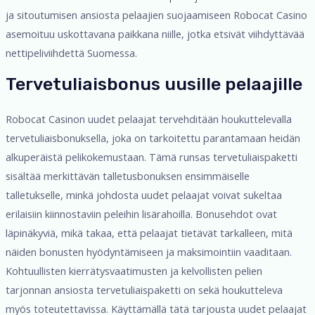
ja sitoutumisen ansiosta pelaajien suojaamiseen Robocat Casino
asemoituu uskottavana paikkana niille, jotka etsivät viihdyttävää
nettipeliviihdettä Suomessa.
Tervetuliaisbonus uusille pelaajille
Robocat Casinon uudet pelaajat tervehditään houkuttelevalla
tervetuliaisbonuksella, joka on tarkoitettu parantamaan heidän
alkuperäistä pelikokemustaan. Tämä runsas tervetuliaispaketti
sisältää merkittävän talletusbonuksen ensimmäiselle
talletukselle, minkä johdosta uudet pelaajat voivat sukeltaa
erilaisiin kiinnostaviin peleihin lisärahoilla. Bonusehdot ovat
läpinäkyviä, mikä takaa, että pelaajat tietävät tarkalleen, mitä
näiden bonusten hyödyntämiseen ja maksimointiin vaaditaan.
Kohtuullisten kierrätysvaatimusten ja kelvollisten pelien
tarjonnan ansiosta tervetuliaispaketti on sekä houkutteleva
myös toteutettavissa. Käyttämällä tätä tarjousta uudet pelaajat