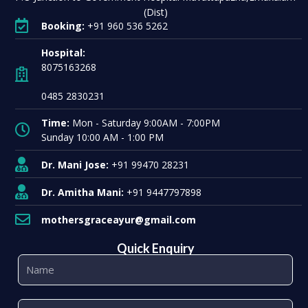
(Dist)
Booking:
+91 960 536 5262
Hospital:
8075163268
0485 2830231
Time:
Mon - Saturday 9:00AM - 7:00PM
Sunday 10:00 AM - 1:00 PM
Dr. Mani Jose:
+91 99470 28231
Dr. Amitha Mani:
+91 9447797898
mothersgraceayur@gmail.com
Quick Enquiry