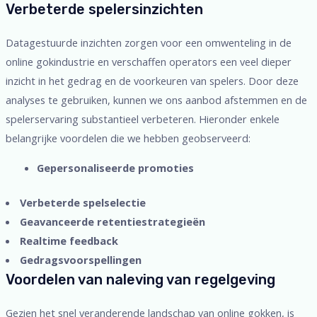
Verbeterde spelersinzichten
Datagestuurde inzichten zorgen voor een omwenteling in de
online gokindustrie en verschaffen operators een veel dieper
inzicht in het gedrag en de voorkeuren van spelers. Door deze
analyses te gebruiken, kunnen we ons aanbod afstemmen en de
spelerservaring substantieel verbeteren. Hieronder enkele
belangrijke voordelen die we hebben geobserveerd:
Gepersonaliseerde promoties
Verbeterde spelselectie
Geavanceerde retentiestrategieën
Realtime feedback
Gedragsvoorspellingen
Voordelen van naleving van regelgeving
Gezien het snel veranderende landschap van online gokken, is