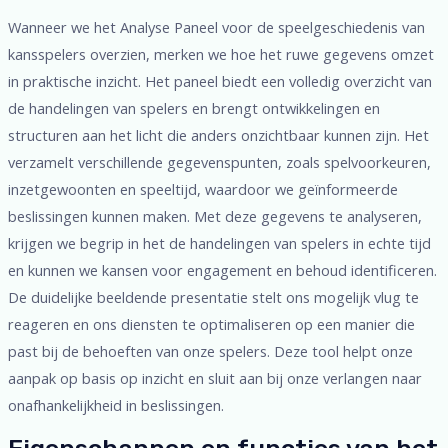
Wanneer we het Analyse Paneel voor de speelgeschiedenis van
kansspelers overzien, merken we hoe het ruwe gegevens omzet
in praktische inzicht. Het paneel biedt een volledig overzicht van
de handelingen van spelers en brengt ontwikkelingen en
structuren aan het licht die anders onzichtbaar kunnen zijn. Het
verzamelt verschillende gegevenspunten, zoals spelvoorkeuren,
inzetgewoonten en speeltijd, waardoor we geïnformeerde
beslissingen kunnen maken. Met deze gegevens te analyseren,
krijgen we begrip in het de handelingen van spelers in echte tijd
en kunnen we kansen voor engagement en behoud identificeren.
De duidelijke beeldende presentatie stelt ons mogelijk vlug te
reageren en ons diensten te optimaliseren op een manier die
past bij de behoeften van onze spelers. Deze tool helpt onze
aanpak op basis op inzicht en sluit aan bij onze verlangen naar
onafhankelijkheid in beslissingen.