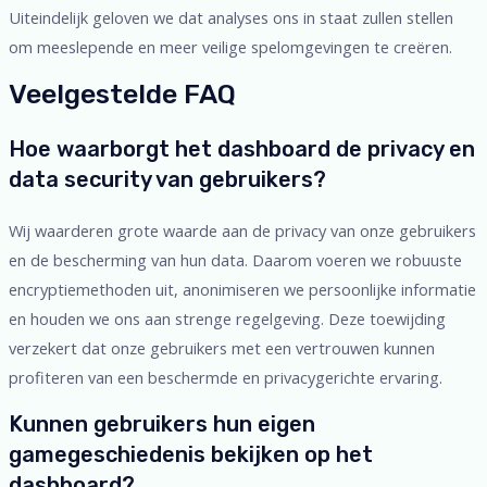
Uiteindelijk geloven we dat analyses ons in staat zullen stellen
om meeslepende en meer veilige spelomgevingen te creëren.
Veelgestelde FAQ
Hoe waarborgt het dashboard de privacy en
data security van gebruikers?
Wij waarderen grote waarde aan de privacy van onze gebruikers
en de bescherming van hun data. Daarom voeren we robuuste
encryptiemethoden uit, anonimiseren we persoonlijke informatie
en houden we ons aan strenge regelgeving. Deze toewijding
verzekert dat onze gebruikers met een vertrouwen kunnen
profiteren van een beschermde en privacygerichte ervaring.
Kunnen gebruikers hun eigen
gamegeschiedenis bekijken op het
dashboard?