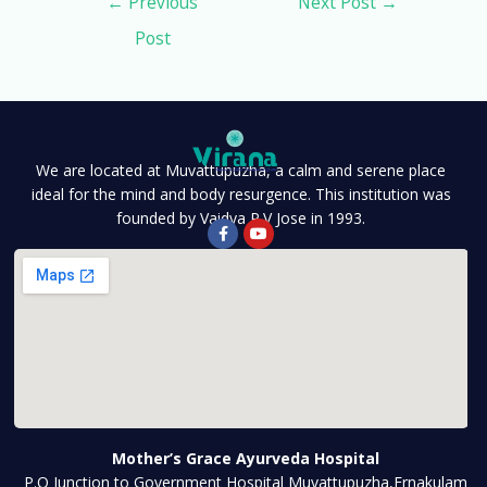
←
Previous
Next Post
→
Post
We are located at Muvattupuzha, a calm and serene place
ideal for the mind and body resurgence. This institution was
founded by Vaidya P.V Jose in 1993.
Mother’s Grace Ayurveda Hospital
P.O Junction to Government Hospital Muvattupuzha,Ernakulam