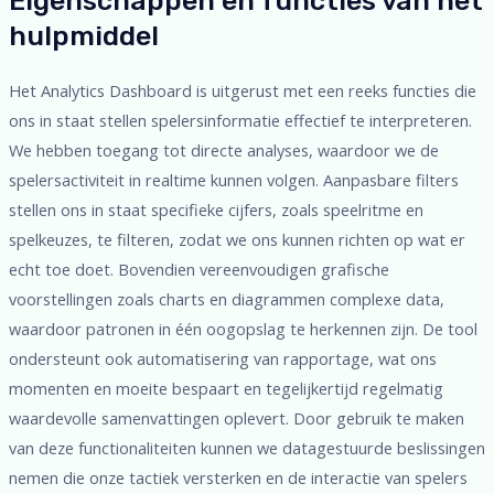
Eigenschappen en functies van het
hulpmiddel
Het Analytics Dashboard is uitgerust met een reeks functies die
ons in staat stellen spelersinformatie effectief te interpreteren.
We hebben toegang tot directe analyses, waardoor we de
spelersactiviteit in realtime kunnen volgen. Aanpasbare filters
stellen ons in staat specifieke cijfers, zoals speelritme en
spelkeuzes, te filteren, zodat we ons kunnen richten op wat er
echt toe doet. Bovendien vereenvoudigen grafische
voorstellingen zoals charts en diagrammen complexe data,
waardoor patronen in één oogopslag te herkennen zijn. De tool
ondersteunt ook automatisering van rapportage, wat ons
momenten en moeite bespaart en tegelijkertijd regelmatig
waardevolle samenvattingen oplevert. Door gebruik te maken
van deze functionaliteiten kunnen we datagestuurde beslissingen
nemen die onze tactiek versterken en de interactie van spelers