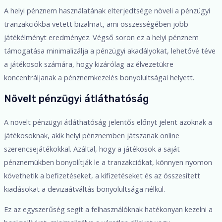
A helyi pénznem használatának elterjedtsége növeli a pénzügyi
tranzakciókba vetett bizalmat, ami összességében jobb
játékélményt eredményez. Végső soron ez a helyi pénznem
támogatása minimalizálja a pénzügyi akadályokat, lehetővé téve
a játékosok számára, hogy kizárólag az élvezetükre
koncentráljanak a pénznemkezelés bonyolultságai helyett.
Növelt pénzügyi átláthatóság
A növelt pénzügyi átláthatóság jelentős előnyt jelent azoknak a
játékosoknak, akik helyi pénznemben játszanak online
szerencsejátékokkal. Azáltal, hogy a játékosok a saját
pénznemükben bonyolítják le a tranzakciókat, könnyen nyomon
követhetik a befizetéseket, a kifizetéseket és az összesített
kiadásokat a devizaátváltás bonyolultsága nélkül.
Ez az egyszerűség segít a felhasználóknak hatékonyan kezelni a