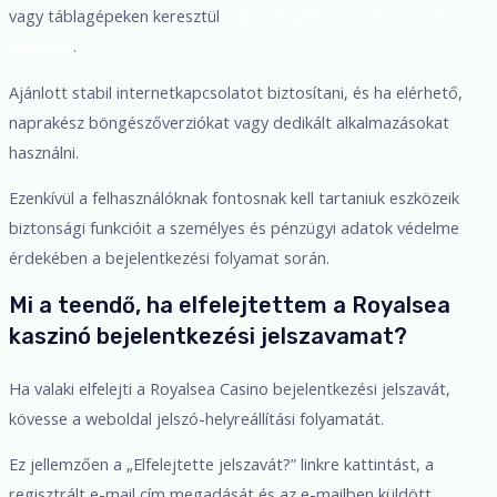
vagy táblagépeken keresztül
https://royalsea-casino.com/hu-
hu/login/
.
Ajánlott stabil internetkapcsolatot biztosítani, és ha elérhető,
naprakész böngészőverziókat vagy dedikált alkalmazásokat
használni.
Ezenkívül a felhasználóknak fontosnak kell tartaniuk eszközeik
biztonsági funkcióit a személyes és pénzügyi adatok védelme
érdekében a bejelentkezési folyamat során.
Mi a teendő, ha elfelejtettem a Royalsea
kaszinó bejelentkezési jelszavamat?
Ha valaki elfelejti a Royalsea Casino bejelentkezési jelszavát,
kövesse a weboldal jelszó-helyreállítási folyamatát.
Ez jellemzően a „Elfelejtette jelszavát?” linkre kattintást, a
regisztrált e-mail cím megadását és az e-mailben küldött