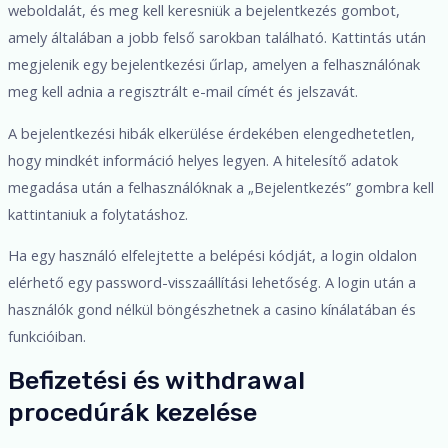
weboldalát, és meg kell keresniük a bejelentkezés gombot,
amely általában a jobb felső sarokban található. Kattintás után
megjelenik egy bejelentkezési űrlap, amelyen a felhasználónak
meg kell adnia a regisztrált e-mail címét és jelszavát.
A bejelentkezési hibák elkerülése érdekében elengedhetetlen,
hogy mindkét információ helyes legyen. A hitelesítő adatok
megadása után a felhasználóknak a „Bejelentkezés” gombra kell
kattintaniuk a folytatáshoz.
Ha egy használó elfelejtette a belépési kódját, a login oldalon
elérhető egy password-visszaállítási lehetőség. A login után a
használók gond nélkül böngészhetnek a casino kínálatában és
funkcióiban.
Befizetési és withdrawal
procedúrák kezelése