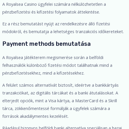
A Royalsea Casino ügyfelei számára nélkülözhetetlen a
pénzbefizetési és kifizetési folyamatok áttekintése.
Ez a rész bemutatást nyújt az rendelkezésre álló fizetési
módokról, és bemutatja a lehetséges tranzakciós időkereteket.
Payment methods bemutatása
A Royalsea Játékterem megismerése során a belföldi
felhasználók különböző fizetési módot találhatnak mind a
pénzbefizetésekhez, mind a kifizetésekhez.
A felület számos alternatívát biztosít, ideértve a bankkártyás
tranzakciókat, az digitális tárcákat és a banki átutalásokat. A
elterjedt opciók, mint a Visa kártya, a MasterCard és a Skrill
tárca, zökkenőmentessé formálják a ügyfelek számára a
források akadálymentes kezelését.
Ráadásul bizonyos belföldi banki alternatíva speciálisan a hazai