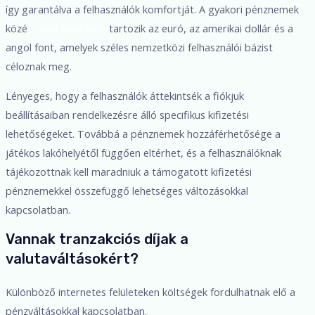
így garantálva a felhasználók komfortját. A gyakori pénznemek
közé
crunchbase.com
tartozik az euró, az amerikai dollár és a
angol font, amelyek széles nemzetközi felhasználói bázist
céloznak meg.
Lényeges, hogy a felhasználók áttekintsék a fiókjuk
beállításaiban rendelkezésre álló specifikus kifizetési
lehetőségeket. Továbbá a pénznemek hozzáférhetősége a
játékos lakóhelyétől függően eltérhet, és a felhasználóknak
tájékozottnak kell maradniuk a támogatott kifizetési
pénznemekkel összefüggő lehetséges változásokkal
kapcsolatban.
Vannak tranzakciós díjak a
valutaváltásokért?
Különböző internetes felületeken költségek fordulhatnak elő a
pénzváltásokkal kapcsolatban.