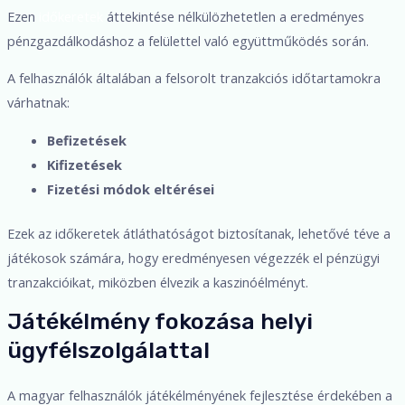
Ezen
időkeretek
áttekintése nélkülözhetetlen a eredményes
pénzgazdálkodáshoz a felülettel való együttműködés során.
A felhasználók általában a felsorolt tranzakciós időtartamokra
várhatnak:
Befizetések
Kifizetések
Fizetési módok eltérései
Ezek az időkeretek átláthatóságot biztosítanak, lehetővé téve a
játékosok számára, hogy eredményesen végezzék el pénzügyi
tranzakcióikat, miközben élvezik a kaszinóélményt.
Játékélmény fokozása helyi
ügyfélszolgálattal
A magyar felhasználók játékélményének fejlesztése érdekében a