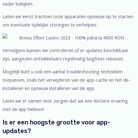
nader bekijken.
Laten we eerst trachten onze apparaten opnieuw op te starten
om eventuele tijdelijke storingen te verhelpen.
Vervolgens kunnen we controleren of er updates beschikbaar
zijn, aangezien ontwikkelaars regelmatig bugfixes releasen.
Mogelijk kunt u ook een aantal troubleshooting technieken
toepassen, zoals het verwijderen van de app-cache en het de-
installeren en opnieuw installeren van de app.
Laten we er samen voor zorgen dat we een vlottere ervaring
met de app hebben!
Is er een hoogste grootte voor app-
updates?