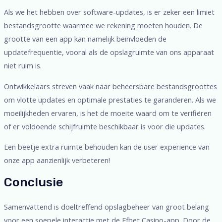
Als we het hebben over software-updates, is er zeker een limiet
bestandsgrootte waarmee we rekening moeten houden. De
grootte van een app kan namelijk beïnvloeden de
updatefrequentie, vooral als de opslagruimte van ons apparaat
niet ruim is.
Ontwikkelaars streven vaak naar beheersbare bestandsgroottes
om vlotte updates en optimale prestaties te garanderen. Als we
moeilijkheden ervaren, is het de moeite waard om te verifiëren
of er voldoende schijfruimte beschikbaar is voor die updates.
Een beetje extra ruimte behouden kan de user experience van
onze app aanzienlijk verbeteren!
Conclusie
Samenvattend is doeltreffend opslagbeheer van groot belang
voor een soepele interactie met de Efbet Casino-app. Door de