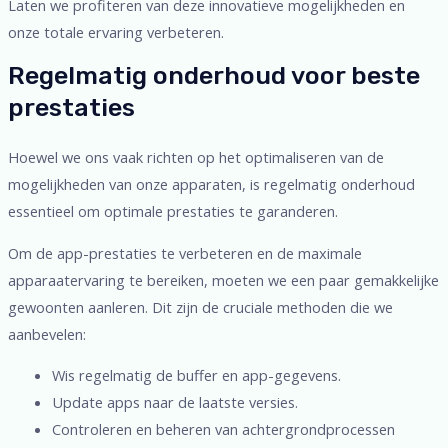
Laten we profiteren van deze innovatieve mogelijkheden en
onze totale ervaring verbeteren.
Regelmatig onderhoud voor beste
prestaties
Hoewel we ons vaak richten op het optimaliseren van de
mogelijkheden van onze apparaten, is regelmatig onderhoud
essentieel om optimale prestaties te garanderen.
Om de app-prestaties te verbeteren en de maximale
apparaatervaring te bereiken, moeten we een paar gemakkelijke
gewoonten aanleren. Dit zijn de cruciale methoden die we
aanbevelen:
Wis regelmatig de buffer en app-gegevens.
Update apps naar de laatste versies.
Controleren en beheren van achtergrondprocessen