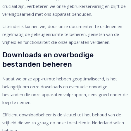
cruciaal zijn, verbeteren we onze gebruikerservaring en blijft de
verenigbaarheid met ons apparaat behouden.
Uiteindelijk kunnen we, door onze documenten te ordenen en
regelmatig de geheugenruimte te beheren, genieten van de
vrijheid en functionaliteit die onze apparaten verdienen.
Downloads en overbodige
bestanden beheren
Nadat we onze app-ruimte hebben geoptimaliseerd, is het
belangrijk om onze downloads en eventuele onnodige
bestanden die onze apparaten volproppen, eens goed onder de
loep te nemen.
Efficiënt downloadbeheer is de sleutel tot het behoud van de
vrijheid die we zo graag op onze toestellen in Nederland willen
hebben.