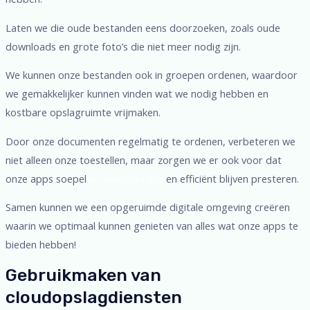
Laten we die oude bestanden eens doorzoeken, zoals oude
downloads en grote foto’s die niet meer nodig zijn.
We kunnen onze bestanden ook in groepen ordenen, waardoor
we gemakkelijker kunnen vinden wat we nodig hebben en
kostbare opslagruimte vrijmaken.
Door onze documenten regelmatig te ordenen, verbeteren we
niet alleen onze toestellen, maar zorgen we er ook voor dat
onze apps soepel
en.wikipedia.org
en efficiënt blijven presteren.
Samen kunnen we een opgeruimde digitale omgeving creëren
waarin we optimaal kunnen genieten van alles wat onze apps te
bieden hebben!
Gebruikmaken van
cloudopslagdiensten