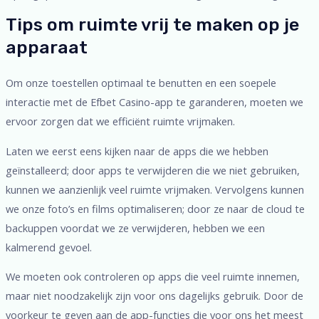
Tips om ruimte vrij te maken op je
apparaat
Om onze toestellen optimaal te benutten en een soepele
interactie met de Efbet Casino-app te garanderen, moeten we
ervoor zorgen dat we efficiënt ruimte vrijmaken.
Laten we eerst eens kijken naar de apps die we hebben
geïnstalleerd; door apps te verwijderen die we niet gebruiken,
kunnen we aanzienlijk veel ruimte vrijmaken. Vervolgens kunnen
we onze foto’s en films optimaliseren; door ze naar de cloud te
backuppen voordat we ze verwijderen, hebben we een
kalmerend gevoel.
We moeten ook controleren op apps die veel ruimte innemen,
maar niet noodzakelijk zijn voor ons dagelijks gebruik. Door de
voorkeur te geven aan de app-functies die voor ons het meest