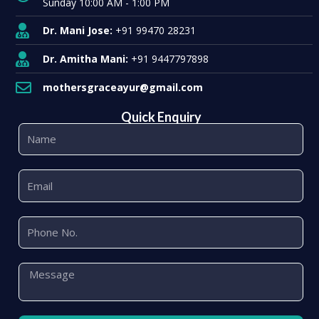
Sunday 10:00 AM - 1:00 PM
Dr. Mani Jose:
+91 99470 28231
Dr. Amitha Mani:
+91 9447797898
mothersgraceayur@gmail.com
Quick Enquiry