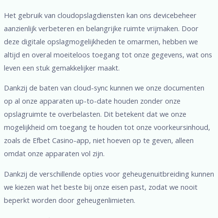
Het gebruik van cloudopslagdiensten kan ons devicebeheer
aanzienlijk verbeteren en belangrijke ruimte vrijmaken. Door
deze digitale opslagmogelijkheden te omarmen, hebben we
altijd en overal moeiteloos toegang tot onze gegevens, wat ons
leven een stuk gemakkelijker maakt.
Dankzij de baten van cloud-sync kunnen we onze documenten
op al onze apparaten up-to-date houden zonder onze
opslagruimte te overbelasten. Dit betekent dat we onze
mogelijkheid om toegang te houden tot onze voorkeursinhoud,
zoals de Efbet Casino-app, niet hoeven op te geven, alleen
omdat onze apparaten vol zijn.
Dankzij de verschillende opties voor geheugenuitbreiding kunnen
we kiezen wat het beste bij onze eisen past, zodat we nooit
beperkt worden door geheugenlimieten.