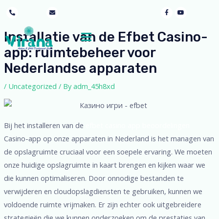
mothersgraceayur@gmail.com
9053405897
Installatie van de Efbet Casino-
app: ruimtebeheer voor
Nederlandse apparaten
/
Uncategorized
/ By
adm_45h8xd
Bij het installeren van de
efbet casino app beoordelingen
Casino-app op onze apparaten in Nederland is het managen van
de opslagruimte cruciaal voor een soepele ervaring. We moeten
onze huidige opslagruimte in kaart brengen en kijken waar we
die kunnen optimaliseren. Door onnodige bestanden te
verwijderen en cloudopslagdiensten te gebruiken, kunnen we
voldoende ruimte vrijmaken. Er zijn echter ook uitgebreidere
strategieën die we kunnen onderzoeken om de prestaties van