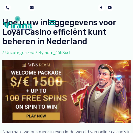
mothersgraceayur@gmail.com
9053405897
Hoe u uw inloggegevens voor
Loyal Casino efficiënt kunt
beheren in Nederland
/
Uncategorized
/ By
adm_45h8xd
Naarmate we ons meer inleven in de wereld van online casino’s in