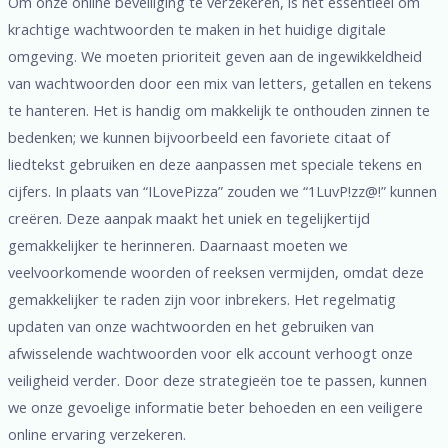
Om onze online beveiliging te verzekeren, is het essentieel om
krachtige wachtwoorden te maken in het huidige digitale
omgeving. We moeten prioriteit geven aan de ingewikkeldheid
van wachtwoorden door een mix van letters, getallen en tekens
te hanteren. Het is handig om makkelijk te onthouden zinnen te
bedenken; we kunnen bijvoorbeeld een favoriete citaat of
liedtekst gebruiken en deze aanpassen met speciale tekens en
cijfers. In plaats van “ILovePizza” zouden we “1LuvP!zz@!” kunnen
creëren. Deze aanpak maakt het uniek en tegelijkertijd
gemakkelijker te herinneren. Daarnaast moeten we
veelvoorkomende woorden of reeksen vermijden, omdat deze
gemakkelijker te raden zijn voor inbrekers. Het regelmatig
updaten van onze wachtwoorden en het gebruiken van
afwisselende wachtwoorden voor elk account verhoogt onze
veiligheid verder. Door deze strategieën toe te passen, kunnen
we onze gevoelige informatie beter behoeden en een veiligere
online ervaring verzekeren.