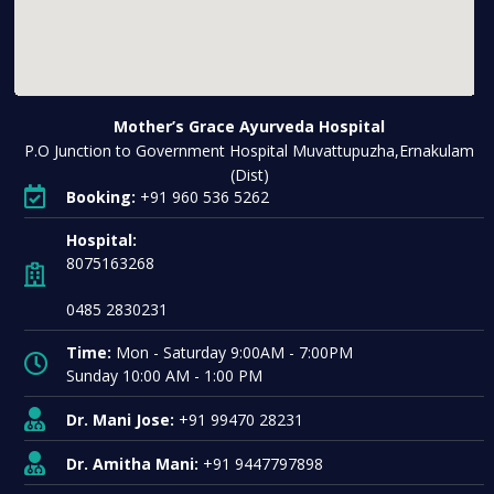
Mother’s Grace Ayurveda Hospital
P.O Junction to Government Hospital Muvattupuzha,Ernakulam
(Dist)
Booking:
+91 960 536 5262
Hospital:
8075163268
0485 2830231
Time:
Mon - Saturday 9:00AM - 7:00PM
Sunday 10:00 AM - 1:00 PM
Dr. Mani Jose:
+91 99470 28231
Dr. Amitha Mani:
+91 9447797898