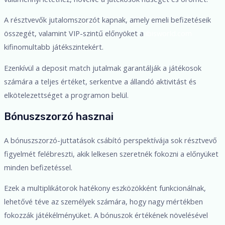
A résztvevők jutalomszorzót kapnak, amely emeli befizetéseik
összegét, valamint VIP-szintű előnyöket a
ibisworld.com
kifinomultabb játékszintekért.
Ezenkívül a deposit match jutalmak garantálják a játékosok
számára a teljes értéket, serkentve a állandó aktivitást és
elkötelezettséget a programon belül.
Bónuszszorzó hasznai
A bónuszszorzó-juttatások csábító perspektívája sok résztvevő
figyelmét felébreszti, akik lelkesen szeretnék fokozni a előnyüket
minden befizetéssel.
Ezek a multiplikátorok hatékony eszközökként funkcionálnak,
lehetővé téve az személyek számára, hogy nagy mértékben
fokozzák játékélményüket. A bónuszok értékének növelésével