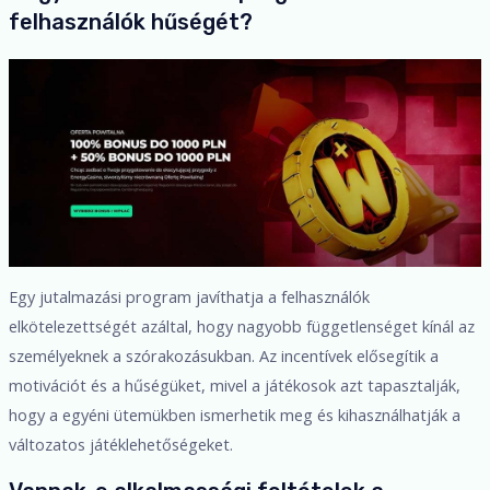
felhasználók hűségét?
Egy jutalmazási program javíthatja a felhasználók
elkötelezettségét azáltal, hogy nagyobb függetlenséget kínál az
személyeknek a szórakozásukban. Az incentívek elősegítik a
motivációt és a hűségüket, mivel a játékosok azt tapasztalják,
hogy a egyéni ütemükben ismerhetik meg és kihasználhatják a
változatos játéklehetőségeket.