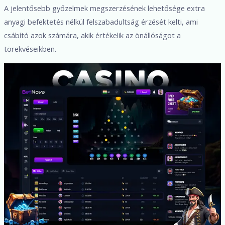
A jelentősebb győzelmek megszerzésének lehetősége extra
anyagi befektetés nélkül felszabadultság érzését kelti, ami
csábító azok számára, akik értékelik az önállóságot a
törekvéseikben.