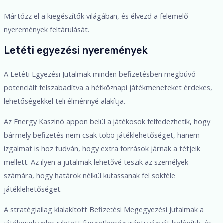
Mártózz el a kiegészítők világában, és élvezd a felemelő
nyeremények feltárulását.
Letéti egyezési nyeremények
A Letéti Egyezési Jutalmak minden befizetésben megbúvó
potenciált felszabadítva a hétköznapi játékmeneteket érdekes,
lehetőségekkel teli élménnyé alakítja.
Az Energy Kaszinó appon belül a játékosok felfedezhetik, hogy
bármely befizetés nem csak több játéklehetőséget, hanem
izgalmat is hoz tudván, hogy extra források járnak a tétjeik
mellett. Az ilyen a jutalmak lehetővé teszik az személyek
számára, hogy határok nélkül kutassanak fel sokféle
játéklehetőséget.
A stratégiailag kialakított Befizetési Megegyezési Jutalmak a
játékosok veleszületett függetlenség iránti vágyát kielégítik, és