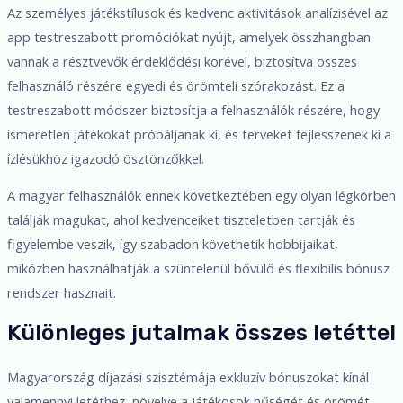
Az személyes játékstílusok és kedvenc aktivitások analízisével az
app testreszabott promóciókat nyújt, amelyek összhangban
vannak a résztvevők érdeklődési körével, biztosítva összes
felhasználó részére egyedi és örömteli szórakozást. Ez a
testreszabott módszer biztosítja a felhasználók részére, hogy
ismeretlen játékokat próbáljanak ki, és terveket fejlesszenek ki a
ízlésükhöz igazodó ösztönzőkkel.
A magyar felhasználók ennek következtében egy olyan légkörben
találják magukat, ahol kedvenceiket tiszteletben tartják és
figyelembe veszik, így szabadon követhetik hobbijaikat,
miközben használhatják a szüntelenül bővülő és flexibilis bónusz
rendszer hasznait.
Különleges jutalmak összes letéttel
Magyarország díjazási szisztémája exkluzív bónuszokat kínál
valamennyi letéthez, növelve a játékosok hűségét és örömét.