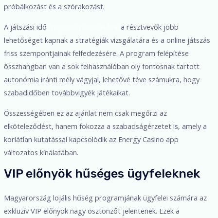
próbálkozást és a szórakozást.
A játszási idő
meghosszabbításával
a résztvevők jobb
lehetőséget kapnak a stratégiák vizsgálatára és a online játszás
friss szempontjainak felfedezésére. A program felépítése
összhangban van a sok felhasználóban oly fontosnak tartott
autonómia iránti mély vágyjal, lehetővé téve számukra, hogy
szabadidőben továbbvigyék játékaikat.
Összességében ez az ajánlat nem csak megőrzi az
elköteleződést, hanem fokozza a szabadságérzetet is, amely a
korlátlan kutatással kapcsolódik az Energy Casino app
változatos kínálatában.
VIP előnyök hűséges ügyfeleknek
Magyarország lojális hűség programjának ügyfelei számára az
exkluzív VIP előnyök nagy ösztönzőt jelentenek. Ezek a