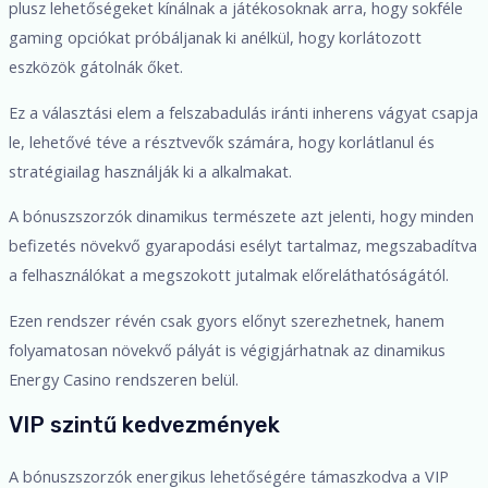
plusz lehetőségeket kínálnak a játékosoknak arra, hogy sokféle
gaming opciókat próbáljanak ki anélkül, hogy korlátozott
eszközök gátolnák őket.
Ez a választási elem a felszabadulás iránti inherens vágyat csapja
le, lehetővé téve a résztvevők számára, hogy korlátlanul és
stratégiailag használják ki a alkalmakat.
A bónuszszorzók dinamikus természete azt jelenti, hogy minden
befizetés növekvő gyarapodási esélyt tartalmaz, megszabadítva
a felhasználókat a megszokott jutalmak előreláthatóságától.
Ezen rendszer révén csak gyors előnyt szerezhetnek, hanem
folyamatosan növekvő pályát is végigjárhatnak az dinamikus
Energy Casino rendszeren belül.
VIP szintű kedvezmények
A bónuszszorzók energikus lehetőségére támaszkodva a VIP