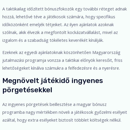
A taktikailag időzített bónuszfokozók egy további réteget adnak
hozzá, lehetővé téve a játékosok számára, hogy specifikus
időközönként emeljék tétjeiket. Az ilyen ajánlatok azoknak
szólnak, akik élvezik a megfontolt kockázatvállalást, mivel az
izgalom és a szabadság tökéletes keverékét kínálják.
Ezeknek az egyedi ajánlatoknak köszönhetően Magyarország
jutalmazási programja vonzza a taktikai előnyök keresőit, friss
lehetőségeket kínálva számukra a felfedezésre és a nyerésre.
Megnövelt játékidő ingyenes
pörgetésekkel
Az ingyenes pörgetések beillesztése a magyar bónusz
programba nagy mértékben növeli a játékosok győzelmi esélyeit
azáltal, hogy extra esélyeket biztosít többlet költségek nélkül.