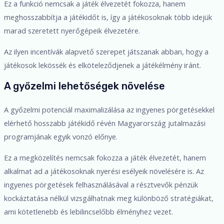
Ez a funkció nemcsak a játék élvezetét fokozza, hanem
meghosszabbítja a játékidőt is, így a játékosoknak több idejük
marad szeretett nyerőgépeik élvezetére.
Az ilyen incentívák alapvető szerepet játszanak abban, hogy a
játékosok lekössék és elköteleződjenek a játékélmény iránt.
A győzelmi lehetőségek növelése
A győzelmi potenciál maximalizálása az ingyenes pörgetésekkel
elérhető hosszabb játékidő révén Magyarország jutalmazási
programjának egyik vonzó előnye.
Ez a megközelítés nemcsak fokozza a játék élvezetét, hanem
alkalmat ad a játékosoknak nyerési esélyeik növelésére is. Az
ingyenes pörgetések felhasználásával a résztvevők pénzük
kockáztatása nélkül vizsgálhatnak meg különböző stratégiákat,
ami kötetlenebb és lebilincselőbb élményhez vezet.