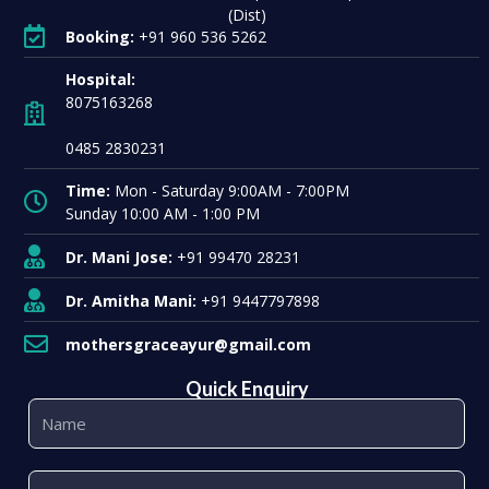
(Dist)
Booking:
+91 960 536 5262
Hospital:
8075163268
0485 2830231
Time:
Mon - Saturday 9:00AM - 7:00PM
Sunday 10:00 AM - 1:00 PM
Dr. Mani Jose:
+91 99470 28231
Dr. Amitha Mani:
+91 9447797898
mothersgraceayur@gmail.com
Quick Enquiry