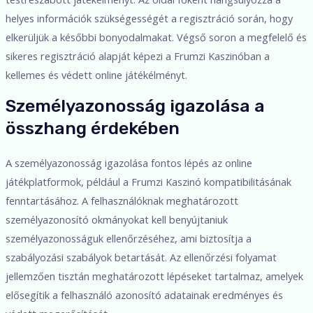
helyes információk szükségességét a regisztráció során, hogy
elkerüljük a későbbi bonyodalmakat. Végső soron a megfelelő és
sikeres regisztráció alapját képezi a Frumzi Kaszinóban a
kellemes és védett online játékélményt.
Személyazonosság igazolása a
összhang érdekében
A személyazonosság igazolása fontos lépés az online
játékplatformok, például a Frumzi Kaszinó kompatibilitásának
fenntartásához. A felhasználóknak meghatározott
személyazonosító okmányokat kell benyújtaniuk
személyazonosságuk ellenőrzéséhez, ami biztosítja a
szabályozási szabályok betartását. Az ellenőrzési folyamat
jellemzően tisztán meghatározott lépéseket tartalmaz, amelyek
elősegítik a felhasználó azonosító adatainak eredményes és