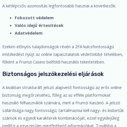
A kétlépcsős azonosítás legfontosabb hasznai a következők:
Fokozott védelem
Valós idejű értesítések
Adatvédelem
Ezeken előnyös tulajdonságok révén a 2FA kulcsfontosságú
intézkedést nyújt az online tapasztalatok védettebbé tételében,
főként a Frumzi Casino belföldi használói tekintetében.
Biztonságos jelszókezelési eljárások
A kiválóan strukturált jelszó alapvető fontosságú az erős online
biztonság megőrzéséhez, főleg az az efféle platformokat
használó felhasználók számára, mint a Frumzi Kaszinó. A jelszó
szilárdsága nagy fontosságú; tartalmaznia kell nagy- és kisbetűk
számok és egyedi karakterek kombinációját, ezzel egyidejűleg
mellőzi a egyszerűen megfejthető információkat. Továbbá a