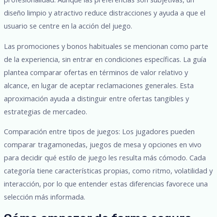
diseño limpio y atractivo reduce distracciones y ayuda a que el
usuario se centre en la acción del juego.
Las promociones y bonos habituales se mencionan como parte
de la experiencia, sin entrar en condiciones específicas. La guía
plantea comparar ofertas en términos de valor relativo y
alcance, en lugar de aceptar reclamaciones generales. Esta
aproximación ayuda a distinguir entre ofertas tangibles y
estrategias de mercadeo.
Comparación entre tipos de juegos: Los jugadores pueden
comparar tragamonedas, juegos de mesa y opciones en vivo
para decidir qué estilo de juego les resulta más cómodo. Cada
categoría tiene características propias, como ritmo, volatilidad y
interacción, por lo que entender estas diferencias favorece una
selección más informada.