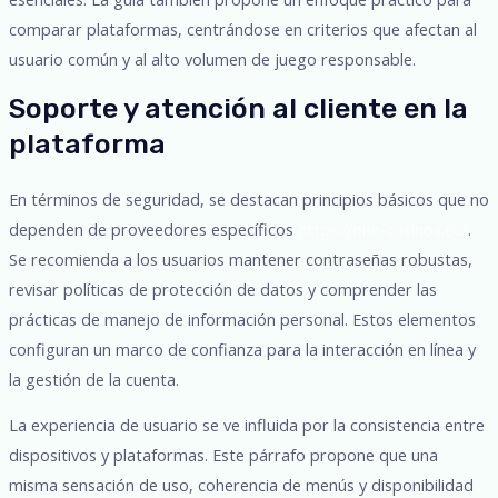
comparar plataformas, centrándose en criterios que afectan al
usuario común y al alto volumen de juego responsable.
Soporte y atención al cliente en la
plataforma
En términos de seguridad, se destacan principios básicos que no
dependen de proveedores específicos
https://one-casinos.eu/
.
Se recomienda a los usuarios mantener contraseñas robustas,
revisar políticas de protección de datos y comprender las
prácticas de manejo de información personal. Estos elementos
configuran un marco de confianza para la interacción en línea y
la gestión de la cuenta.
La experiencia de usuario se ve influida por la consistencia entre
dispositivos y plataformas. Este párrafo propone que una
misma sensación de uso, coherencia de menús y disponibilidad