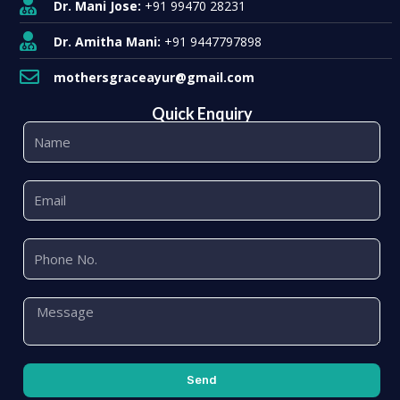
Dr. Mani Jose:
+91 99470 28231
Dr. Amitha Mani:
+91 9447797898
mothersgraceayur@gmail.com
Quick Enquiry
Send