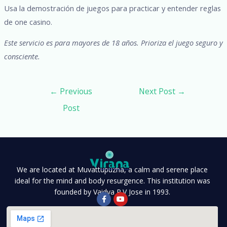
Usa la demostración de juegos para practicar y entender reglas
de one casino.
Este servicio es para mayores de 18 años. Prioriza el juego seguro y
consciente.
←
Previous
Next Post
→
Post
We are located at Muvattupuzha, a calm and serene place
ideal for the mind and body resurgence. This institution was
founded by Vaidya P.V Jose in 1993.