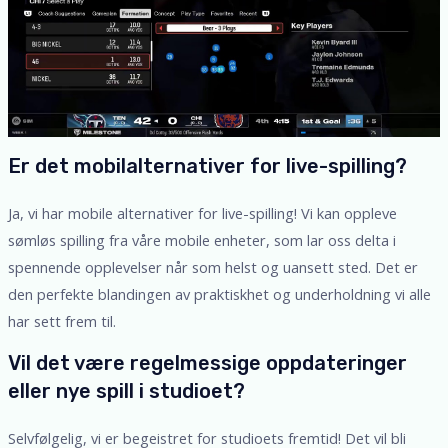
Er det mobilalternativer for live-spilling?
Ja, vi har mobile alternativer for live-spilling! Vi kan oppleve
sømløs spilling fra våre mobile enheter, som lar oss delta i
spennende opplevelser når som helst og uansett sted. Det er
den perfekte blandingen av praktiskhet og underholdning vi alle
har sett frem til.
Vil det være regelmessige oppdateringer
eller nye spill i studioet?
Selvfølgelig, vi er begeistret for studioets fremtid! Det vil bli