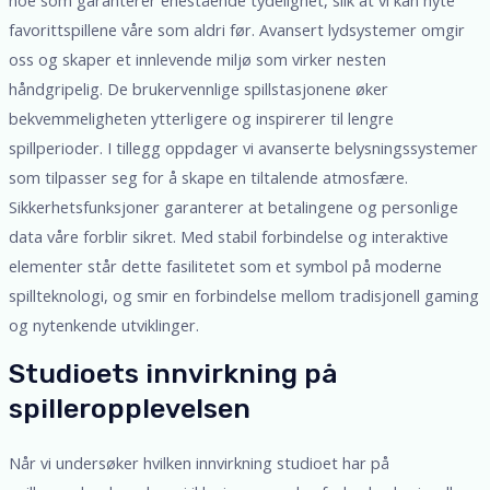
noe som garanterer enestående tydelighet, slik at vi kan nyte
favorittspillene våre som aldri før. Avansert lydsystemer omgir
oss og skaper et innlevende miljø som virker nesten
håndgripelig. De brukervennlige spillstasjonene øker
bekvemmeligheten ytterligere og inspirerer til lengre
spillperioder. I tillegg oppdager vi avanserte belysningssystemer
som tilpasser seg for å skape en tiltalende atmosfære.
Sikkerhetsfunksjoner garanterer at betalingene og personlige
data våre forblir sikret. Med stabil forbindelse og interaktive
elementer står dette fasilitetet som et symbol på moderne
spillteknologi, og smir en forbindelse mellom tradisjonell gaming
og nytenkende utviklinger.
Studioets innvirkning på
spilleropplevelsen
Når vi undersøker hvilken innvirkning studioet har på