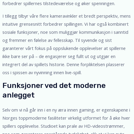
forbedrer spillernes tilstedeværelse og øker spenningen.
I tillegg tilbyr våre flere kameravinkler et bredt perspektiv, mens
intuitive grensesnitt forbedrer spillingen. Vi har også kombinert
sosiale funksjoner, noe som muliggjør kommunikasjon i sanntid
og fremmer en følelse av fellesskap. Til syvende og sist
garanterer vårt fokus på oppslukende opplevelser at spillerne
ikke bare ser på – de engasjerer seg fullt ut og utgjør en
integrert del av spillets historie. Denne forpliktelsen plasserer
oss i spissen av nyvinning innen live-spill.
Funksjoner ved det moderne
anlegget
Selv om vi nå går inn i en ny æra innen gaming, er egenskapene i
Norges toppmoderne fasiliteter virkelig utformet for å øke hver
spillers opplevelse. Studioet kan prale av HD-videostrømmer,