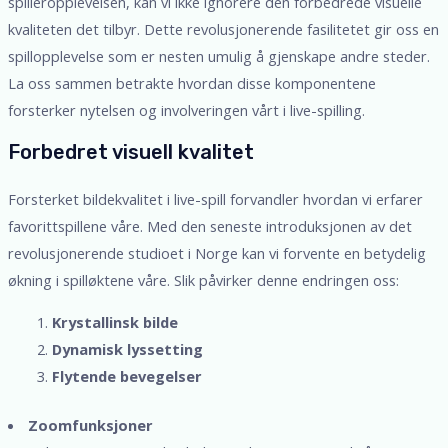
spilleropplevelsen, kan vi ikke ignorere den forbedrede visuelle
kvaliteten det tilbyr. Dette revolusjonerende fasilitetet gir oss en
spillopplevelse som er nesten umulig å gjenskape andre steder.
La oss sammen betrakte hvordan disse komponentene
forsterker nytelsen og involveringen vårt i live-spilling.
Forbedret visuell kvalitet
Forsterket bildekvalitet i live-spill forvandler hvordan vi erfarer
favorittspillene våre. Med den seneste introduksjonen av det
revolusjonerende studioet i Norge kan vi forvente en betydelig
økning i spilløktene våre. Slik påvirker denne endringen oss:
Krystallinsk bilde
Dynamisk lyssetting
Flytende bevegelser
Zoomfunksjoner