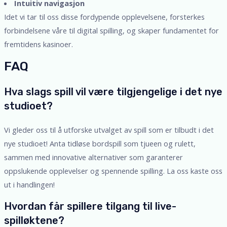
Intuitiv navigasjon
Idet vi tar til oss disse fordypende opplevelsene, forsterkes
forbindelsene våre til digital spilling, og skaper fundamentet for
fremtidens kasinoer.
FAQ
Hva slags spill vil være tilgjengelige i det nye
studioet?
Vi gleder oss til å utforske utvalget av spill som er tilbudt i det
nye studioet! Anta tidløse bordspill som tjueen og rulett,
sammen med innovative alternativer som garanterer
oppslukende opplevelser og spennende spilling. La oss kaste oss
ut i handlingen!
Hvordan får spillere tilgang til live-
spilløktene?