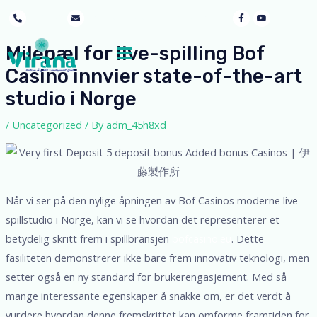
mothersgraceayur@gmail.com
9053405897
Milepæl for live-spilling Bof
Casino innvier state-of-the-art
studio i Norge
/
Uncategorized
/ By
adm_45h8xd
Når vi ser på den nylige åpningen av Bof Casinos moderne live-
spillstudio i Norge, kan vi se hvordan det representerer et
betydelig skritt frem i spillbransjen
bofcasino.eu
. Dette
fasiliteten demonstrerer ikke bare frem innovativ teknologi, men
setter også en ny standard for brukerengasjement. Med så
mange interessante egenskaper å snakke om, er det verdt å
vurdere hvordan denne fremskrittet kan omforme framtiden for