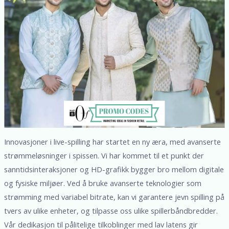
Innovasjoner i live-spilling har startet en ny æra, med avanserte
strømmeløsninger i spissen. Vi har kommet til et punkt der
sanntidsinteraksjoner og HD-grafikk bygger bro mellom digitale
og fysiske miljøer. Ved å bruke avanserte teknologier som
strømming med variabel bitrate, kan vi garantere jevn spilling på
tvers av ulike enheter, og tilpasse oss ulike spillerbåndbredder.
Vår dedikasjon til pålitelige tilkoblinger med lav latens gir