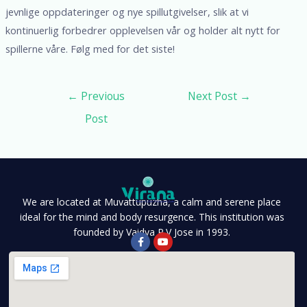
jevnlige oppdateringer og nye spillutgivelser, slik at vi
kontinuerlig forbedrer opplevelsen vår og holder alt nytt for
spillerne våre. Følg med for det siste!
←
Previous
Next Post
→
Post
We are located at Muvattupuzha, a calm and serene place
ideal for the mind and body resurgence. This institution was
founded by Vaidya P.V Jose in 1993.