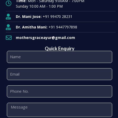
Time:
Mon - Saturday 9:00AM - 7:00PM
Sunday 10:00 AM - 1:00 PM
Dr. Mani Jose:
+91 99470 28231
Dr. Amitha Mani:
+91 9447797898
mothersgraceayur@gmail.com
Quick Enquiry