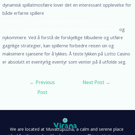
dynamisk spillatmosfære lover det en interessant opplevelse for
både erfarne spillere
https://tracxn.com/d/companies/fairground-
slots/__UEhweJNRnXEcIcWhczGjj0Jb6ZzIWJAyDNgsi-Z0QZI
og
nykommere. Ved å forstå de forskjellige tilbudene og utføre
gagnlige strategier, kan spillerne forbedre reisen sin og
maksimere sjansene for å lykkes. Å teste lykken på Lotto Casino
er absolutt et eventyrlig eventyr som venter på å utfolde seg.
←
Previous
Next Post
→
Post
We are located at Muvattupuzha, a calm and serene place