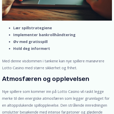
Lær spillstrategiene
Implementer bankrollhåndtering
Øv med gratisspill
Hold deg informert
Med denne visdommen i tankene kan nye spillere manøvrere
Lotto Casino med større sikkerhet og frihet.
Atmosfæren og opplevelsen
Nye spillere som kommer inn på Lotto Casino vil raskt legge
merke til den energiske atmosfæren som legger grunnlaget for
en altoppslukende spillopplevelse. Den strålende innredningen
omslutter besøkende med intense fargetoner og glødende