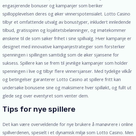
engasjerende bonuser og kampanjer som beriker
spillopplevelsen deres og øker vinnerspotensialet. Lotto Casino
tilbyr et omfattende utvalg av bonustyper, inkludert innledende
tilbud, gratisspinn og lojalitetsbelønninger, og imøtekommer
ønskene til de som søker frihet i sine spillvalg. Hver kampanje er
designet med innovative kampanjestrategier som forsterker
spenningen i spillingen samtidig som de øker sjansene for
suksess. Spillere kan se frem til jevnlige kampanjer som holder
spenningen i live og tilbyr flere vinnersjanser. Med tydelige vilkår
og betingelser garanterer Lotto Casino at spillere fritt kan
undersøke bonusene sine og maksimere hver spilløkt, og fullt ut
glede seg over eventyret som venter dem.
Tips for nye spillere
Det kan være overveldende for nye brukere å manøvrere i online
spillverdenen, spesielt i et dynamisk miljø som Lotto Casino. Men