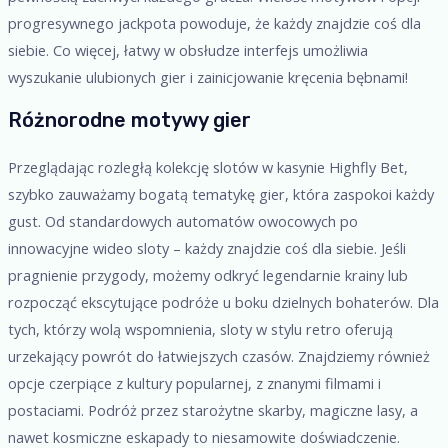
progresywnego jackpota powoduje, że każdy znajdzie coś dla
siebie. Co więcej, łatwy w obsłudze interfejs umożliwia
wyszukanie ulubionych gier i zainicjowanie kręcenia bębnami!
Różnorodne motywy gier
Przeglądając rozległą kolekcję slotów w kasynie Highfly Bet,
szybko zauważamy bogatą tematykę gier, która zaspokoi każdy
gust. Od standardowych automatów owocowych po
innowacyjne wideo sloty – każdy znajdzie coś dla siebie. Jeśli
pragnienie przygody, możemy odkryć legendarnie krainy lub
rozpocząć ekscytujące podróże u boku dzielnych bohaterów. Dla
tych, którzy wolą wspomnienia, sloty w stylu retro oferują
urzekający powrót do łatwiejszych czasów. Znajdziemy również
opcje czerpiące z kultury popularnej, z znanymi filmami i
postaciami. Podróż przez starożytne skarby, magiczne lasy, a
nawet kosmiczne eskapady to niesamowite doświadczenie.