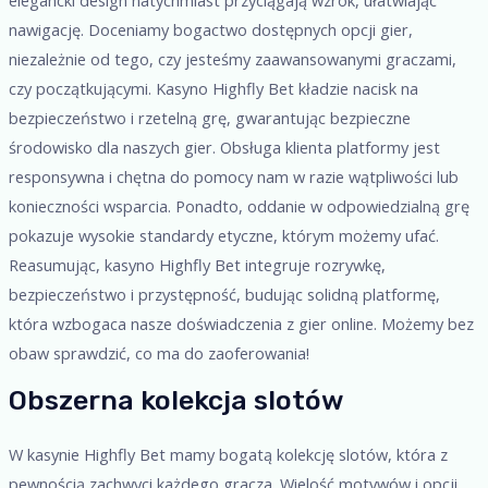
nawigację. Doceniamy bogactwo dostępnych opcji gier,
niezależnie od tego, czy jesteśmy zaawansowanymi graczami,
czy początkującymi. Kasyno Highfly Bet kładzie nacisk na
bezpieczeństwo i rzetelną grę, gwarantując bezpieczne
środowisko dla naszych gier. Obsługa klienta platformy jest
responsywna i chętna do pomocy nam w razie wątpliwości lub
konieczności wsparcia. Ponadto, oddanie w odpowiedzialną grę
pokazuje wysokie standardy etyczne, którym możemy ufać.
Reasumując, kasyno Highfly Bet integruje rozrywkę,
bezpieczeństwo i przystępność, budując solidną platformę,
która wzbogaca nasze doświadczenia z gier online. Możemy bez
obaw sprawdzić, co ma do zaoferowania!
Obszerna kolekcja slotów
W kasynie Highfly Bet mamy bogatą kolekcję slotów, która z
pewnością zachwyci każdego gracza. Wielość motywów i opcji