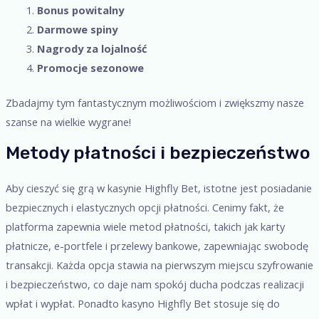
Bonus powitalny
Darmowe spiny
Nagrody za lojalność
Promocje sezonowe
Zbadajmy tym fantastycznym możliwościom i zwiększmy nasze
szanse na wielkie wygrane!
Metody płatności i bezpieczeństwo
Aby cieszyć się grą w kasynie Highfly Bet, istotne jest posiadanie
bezpiecznych i elastycznych opcji płatności. Cenimy fakt, że
platforma zapewnia wiele metod płatności, takich jak karty
płatnicze, e-portfele i przelewy bankowe, zapewniając swobodę
transakcji. Każda opcja stawia na pierwszym miejscu szyfrowanie
i bezpieczeństwo, co daje nam spokój ducha podczas realizacji
wpłat i wypłat. Ponadto kasyno Highfly Bet stosuje się do