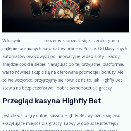
W kasynie
highfly bet
możemy zapoznać się z szeroką gamą
najlepiej ocenionych automatów online w Polsce. Od klasycznych
automatów owocowych po innowacyjne wideo sloty – każdy
znajdzie coś dla siebie. Nawigując po tej przyjaznej platformie,
warto również skupić się na oferowane promocje i bonusy. Ale
to nie wszystko; przyjrzyjmy się również na to, jak Highfly Bet
stawia na bezpieczeństwo i dobre samopoczucie graczy.
Przegląd kasyna Highfly Bet
Jeśli chodzi o gry online, kasyno Highfly Bet wyróżnia się jako
ekscytujące miejsce dla graczy. Łatwy w obsłudze interfejs i
elegancki design natychmiast przyciągają wzrok, ułatwiając