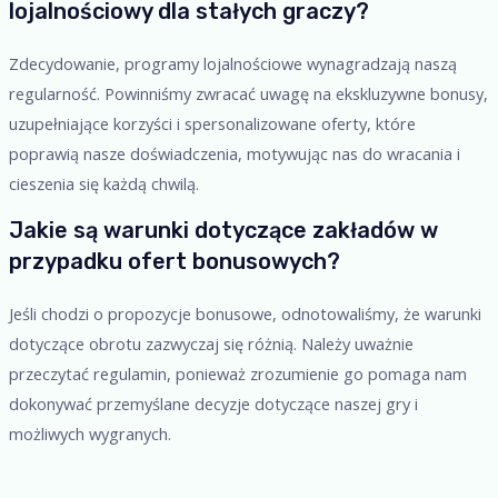
lojalnościowy dla stałych graczy?
Zdecydowanie, programy lojalnościowe wynagradzają naszą
regularność. Powinniśmy zwracać uwagę na ekskluzywne bonusy,
uzupełniające korzyści i spersonalizowane oferty, które
poprawią nasze doświadczenia, motywując nas do wracania i
cieszenia się każdą chwilą.
Jakie są warunki dotyczące zakładów w
przypadku ofert bonusowych?
Jeśli chodzi o propozycje bonusowe, odnotowaliśmy, że warunki
dotyczące obrotu zazwyczaj się różnią. Należy uważnie
przeczytać regulamin, ponieważ zrozumienie go pomaga nam
dokonywać przemyślane decyzje dotyczące naszej gry i
możliwych wygranych.