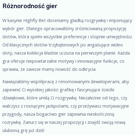
Różnorodność gier
W kasynie Highfly Bet doceniamy gładką rozgrywkę i imponujący
wybór gier. Dlatego opracowaliśmy zróżnicowaną propozycję
slotów, która spełni wszystkie preferencje i stopnie umiejętności.
Od klasycznych slotów trzybębnowych po angażujące wideo
sloty, nasza kolekcja kładzie uczucia na pierwszym planie. Każda
gra oferuje niepowtarzalne motywy i innowacyjne funkcje, co
sprawia, że zawsze mamy nowość do odkrycia.
Nawiązaliśmy współpracę z renomowanymi deweloperami, aby
zapewnić Ci wysokiej jakości grafikę i fascynujące ścieżki
dźwiękowe, które umilą Ci rozgrywkę. Niezależnie od tego, czy
walczysz z rosnącymi jackpotami, czy przeżywasz motywacyjne
przygody, nasza bogactwo gier zapewnia nieskończoną
rozrywkę. Zanurz się w naszej propozycji i znajdź swoją nową
ulubioną grę już dziś!