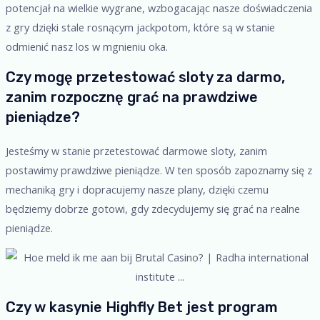
potencjał na wielkie wygrane, wzbogacając nasze doświadczenia
z gry dzięki stale rosnącym jackpotom, które są w stanie
odmienić nasz los w mgnieniu oka.
Czy mogę przetestować sloty za darmo,
zanim rozpocznę grać na prawdziwe
pieniądze?
Jesteśmy w stanie przetestować darmowe sloty, zanim
postawimy prawdziwe pieniądze. W ten sposób zapoznamy się z
mechaniką gry i dopracujemy nasze plany, dzięki czemu
będziemy dobrze gotowi, gdy zdecydujemy się grać na realne
pieniądze.
Czy w kasynie Highfly Bet jest program