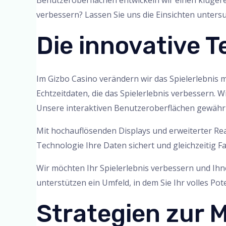
verbessern? Lassen Sie uns die Einsichten untersu
Die innovative T
Im Gizbo Casino verändern wir das Spielerlebnis
Echtzeitdaten, die das Spielerlebnis verbessern.
Unsere interaktiven Benutzeroberflächen gewährlei
Mit hochauflösenden Displays und erweiterter Real
Technologie Ihre Daten sichert und gleichzeitig Fai
Wir möchten Ihr Spielerlebnis verbessern und Ihn
unterstützen ein Umfeld, in dem Sie Ihr volles Pot
Strategien zur 