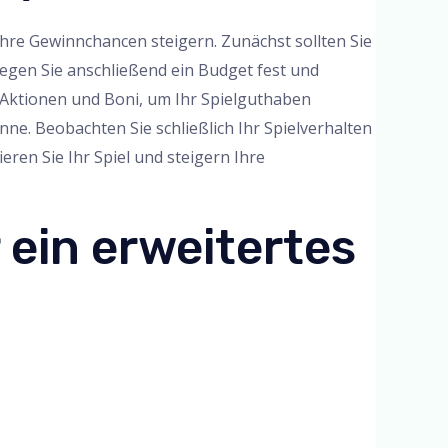
e Ihre Gewinnchancen steigern. Zunächst sollten Sie
Legen Sie anschließend ein Budget fest und
m Aktionen und Boni, um Ihr Spielguthaben
nne. Beobachten Sie schließlich Ihr Spielverhalten
ieren Sie Ihr Spiel und steigern Ihre
 ein erweitertes