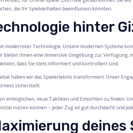
chen, die Ihr Spielverhalten beeinflussen könnten.
echnologie hinter G
 mit modernster Technologie. Unsere modernen Systeme kom
 Wir bieten Ihnen eine immersive Umgebung zur Verfügung, i
sten, dass Sie stets informiert und kontrolliert sind.
ität haben wir das Spielerlebnis transformiert. Unser Engag
rness sicherstellt.
en ermöglichen, neue Taktiken und Einsichten zu finden. Un
enzial nutzen können – jeder Zug ist gut durchdacht und jed
Maximierung deines 