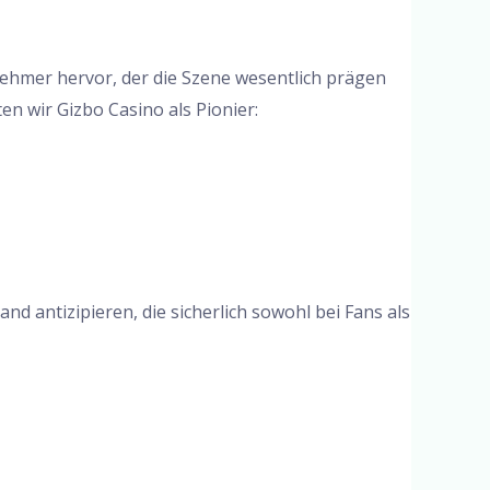
nehmer hervor, der die Szene wesentlich prägen
en wir Gizbo Casino als Pionier:
d antizipieren, die sicherlich sowohl bei Fans als