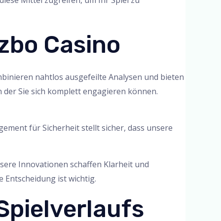
izbo Casino
binieren nahtlos ausgefeilte Analysen und bieten
n der Sie sich komplett engagieren können.
ement für Sicherheit stellt sicher, dass unsere
sere Innovationen schaffen Klarheit und
e Entscheidung ist wichtig.
Spielverlaufs