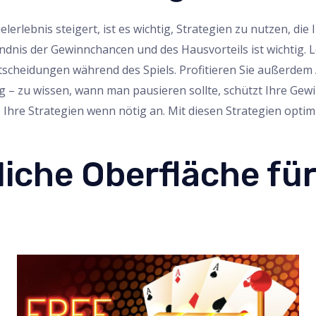
lerlebnis steigert, ist es wichtig, Strategien zu nutzen, di
ndnis der Gewinnchancen und des Hausvorteils ist wichtig. 
ntscheidungen während des Spiels. Profitieren Sie außerde
ig – zu wissen, wann man pausieren sollte, schützt Ihre Gewi
e Ihre Strategien wenn nötig an. Mit diesen Strategien optim
iche Oberfläche für