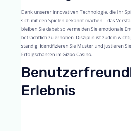
Dank unserer innovativen Technologie, die Ihr Spie
sich mit den Spielen bekannt machen – das Verstä
bleiben Sie dabei; so vermeiden Sie emotionale E
beträchtlich zu erhöhen. Disziplin ist zudem wicht
ständig, identifizieren Sie Muster und justieren Si
Erfolgschancen im Gizbo Casino.
Benutzerfreundl
Erlebnis