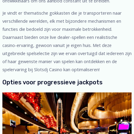
ontwikkelaars om ons aanbod constant uit te breiden.
Je vindt er thematische gokkasten die je transporteren naar
verschillende werelden, elk met bijzondere mechanismen en
functies die bedoeld zijn voor maximale betrokkenheid.
Daarnaast bieden onze live dealer-spellen een realistische
casino-ervaring, gewoon vanuit je eigen huis. Met deze
uitgebreide spelselectie zijn we ervan overtuigd dat iedereen zijn
of haar gewenste manier van spelen kan ontdekken en de
spelervaring bij Slotsdj Casino kan optimaliseren!
Opties voor progressieve jackpots