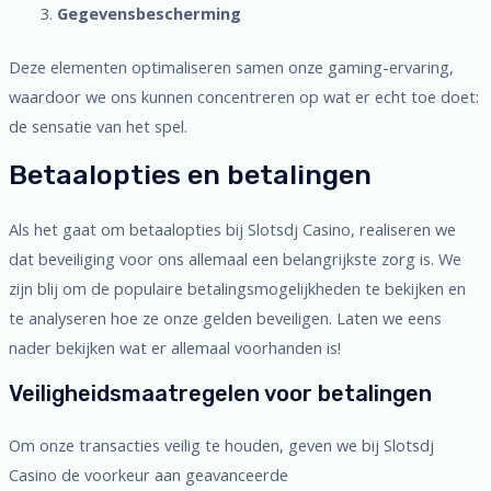
Gegevensbescherming
Deze elementen optimaliseren samen onze gaming-ervaring,
waardoor we ons kunnen concentreren op wat er echt toe doet:
de sensatie van het spel.
Betaalopties en betalingen
Als het gaat om betaalopties bij Slotsdj Casino, realiseren we
dat beveiliging voor ons allemaal een belangrijkste zorg is. We
zijn blij om de populaire betalingsmogelijkheden te bekijken en
te analyseren hoe ze onze gelden beveiligen. Laten we eens
nader bekijken wat er allemaal voorhanden is!
Veiligheidsmaatregelen voor betalingen
Om onze transacties veilig te houden, geven we bij Slotsdj
Casino de voorkeur aan geavanceerde