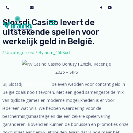
mothersgraceayur@gmail.com
9053405897
Slotsdj Casino levert de
uitstekende spellen voor
werkelijk geld in België.
/
Uncategorized
/ By
adm_45h8xd
Bij Slotsdj
casino slotsdj
beleven wedden voor contant geld in
België zoals nooit tevoren. Met een goed samengestelde mix
van tijdloze games en moderne mogelijkheden is er voor
iedereen wat wils. We hebben waardering voor de
beschermingsmaatregelen die een zekere spelervaring
garanderen. Bovendien kunnen de bonussen en promoties onze
gokbudget aanzienlijk uitbreiden. Maar dat is nog maar het