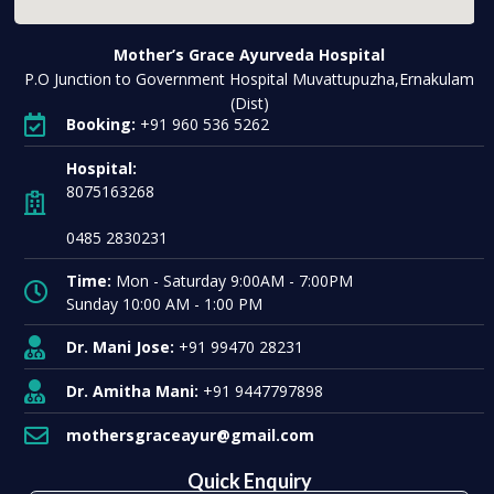
Mother’s Grace Ayurveda Hospital
P.O Junction to Government Hospital Muvattupuzha,Ernakulam
(Dist)
Booking:
+91 960 536 5262
Hospital:
8075163268
0485 2830231
Time:
Mon - Saturday 9:00AM - 7:00PM
Sunday 10:00 AM - 1:00 PM
Dr. Mani Jose:
+91 99470 28231
Dr. Amitha Mani:
+91 9447797898
mothersgraceayur@gmail.com
Quick Enquiry