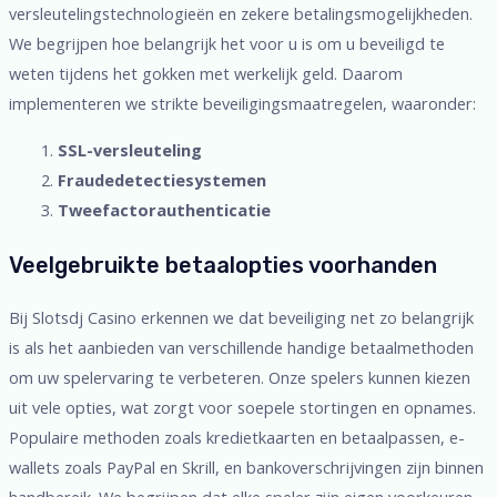
versleutelingstechnologieën en zekere betalingsmogelijkheden.
We begrijpen hoe belangrijk het voor u is om u beveiligd te
weten tijdens het gokken met werkelijk geld. Daarom
implementeren we strikte beveiligingsmaatregelen, waaronder:
SSL-versleuteling
Fraudedetectiesystemen
Tweefactorauthenticatie
Veelgebruikte betaalopties voorhanden
Bij Slotsdj Casino erkennen we dat beveiliging net zo belangrijk
is als het aanbieden van verschillende handige betaalmethoden
om uw spelervaring te verbeteren. Onze spelers kunnen kiezen
uit vele opties, wat zorgt voor soepele stortingen en opnames.
Populaire methoden zoals kredietkaarten en betaalpassen, e-
wallets zoals PayPal en Skrill, en bankoverschrijvingen zijn binnen
handbereik. We begrijpen dat elke speler zijn eigen voorkeuren