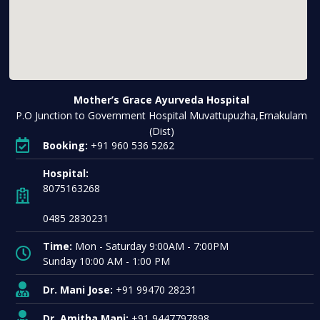
Mother’s Grace Ayurveda Hospital
P.O Junction to Government Hospital Muvattupuzha,Ernakulam
(Dist)
Booking:
+91 960 536 5262
Hospital:
8075163268
0485 2830231
Time:
Mon - Saturday 9:00AM - 7:00PM
Sunday 10:00 AM - 1:00 PM
Dr. Mani Jose:
+91 99470 28231
Dr. Amitha Mani:
+91 9447797898