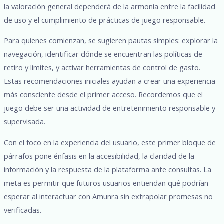
la valoración general dependerá de la armonía entre la facilidad
de uso y el cumplimiento de prácticas de juego responsable.
Para quienes comienzan, se sugieren pautas simples: explorar la
navegación, identificar dónde se encuentran las políticas de
retiro y límites, y activar herramientas de control de gasto.
Estas recomendaciones iniciales ayudan a crear una experiencia
más consciente desde el primer acceso. Recordemos que el
juego debe ser una actividad de entretenimiento responsable y
supervisada.
Con el foco en la experiencia del usuario, este primer bloque de
párrafos pone énfasis en la accesibilidad, la claridad de la
información y la respuesta de la plataforma ante consultas. La
meta es permitir que futuros usuarios entiendan qué podrían
esperar al interactuar con Amunra sin extrapolar promesas no
verificadas.