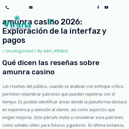
mothersgraceayur@gmail.com
9053405897
amunra casino 2026:
Exploración de la interfaz y
pagos
/
Uncategorized
/ By
adm_45h8xd
Qué dicen las reseñas sobre
amunra casino
Las reseñas del público, cuando se analizan con enfoque crítico,
permiten vislumbrar patrones que pueden repetirse con el
tiempo. Es posible identificar áreas donde la plataforma destaca
en experiencia y atención al cliente, así como aspectos que
exigen mejoras. Este párrafo invita a considerar esos patrones
como señales útiles para futuros jugadores. En última instancia,