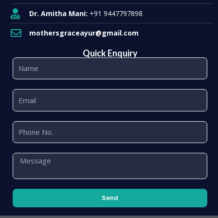
Dr. Amitha Mani:
+91 9447797898
mothersgraceayur@gmail.com
Quick Enquiry
Send