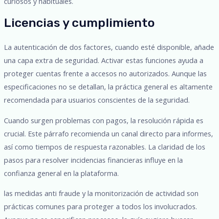
curiosos y habituales.
Licencias y cumplimiento
La autenticación de dos factores, cuando esté disponible, añade
una capa extra de seguridad. Activar estas funciones ayuda a
proteger cuentas frente a accesos no autorizados. Aunque las
especificaciones no se detallan, la práctica general es altamente
recomendada para usuarios conscientes de la seguridad.
Cuando surgen problemas con pagos, la resolución rápida es
crucial. Este párrafo recomienda un canal directo para informes,
así como tiempos de respuesta razonables. La claridad de los
pasos para resolver incidencias financieras influye en la
confianza general en la plataforma.
las medidas anti fraude y la monitorización de actividad son
prácticas comunes para proteger a todos los involucrados.