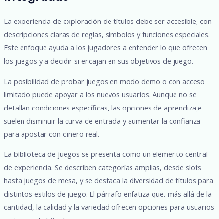
La experiencia de exploración de títulos debe ser accesible, con
descripciones claras de reglas, símbolos y funciones especiales.
Este enfoque ayuda a los jugadores a entender lo que ofrecen
los juegos y a decidir si encajan en sus objetivos de juego.
La posibilidad de probar juegos en modo demo o con acceso
limitado puede apoyar a los nuevos usuarios. Aunque no se
detallan condiciones específicas, las opciones de aprendizaje
suelen disminuir la curva de entrada y aumentar la confianza
para apostar con dinero real.
La biblioteca de juegos se presenta como un elemento central
de experiencia. Se describen categorías amplias, desde slots
hasta juegos de mesa, y se destaca la diversidad de títulos para
distintos estilos de juego. El párrafo enfatiza que, más allá de la
cantidad, la calidad y la variedad ofrecen opciones para usuarios