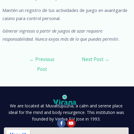
Mantén un registro de tus actividades de juego en avantgarde
casino para control personal.
Génerar ingresos a partir de juegos de azar requiere
responsabilidad. Nunca exijas más de lo que puedes permitir.
←
Previous
Next Post
→
Post
We are located at Muvattupuzha, a calm and serene place
ideal for the mind and body resurgence. This institution was
founded by Vaidya P.V Jose in 1993.