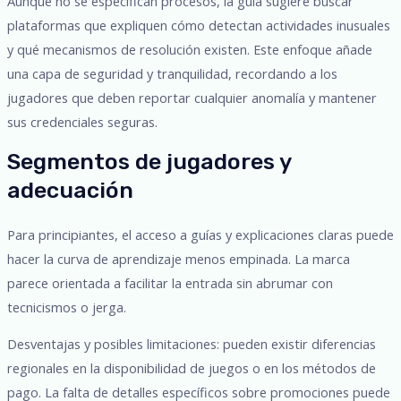
Aunque no se especifican procesos, la guía sugiere buscar
plataformas que expliquen cómo detectan actividades inusuales
y qué mecanismos de resolución existen. Este enfoque añade
una capa de seguridad y tranquilidad, recordando a los
jugadores que deben reportar cualquier anomalía y mantener
sus credenciales seguras.
Segmentos de jugadores y
adecuación
Para principiantes, el acceso a guías y explicaciones claras puede
hacer la curva de aprendizaje menos empinada. La marca
parece orientada a facilitar la entrada sin abrumar con
tecnicismos o jerga.
Desventajas y posibles limitaciones: pueden existir diferencias
regionales en la disponibilidad de juegos o en los métodos de
pago. La falta de detalles específicos sobre promociones puede