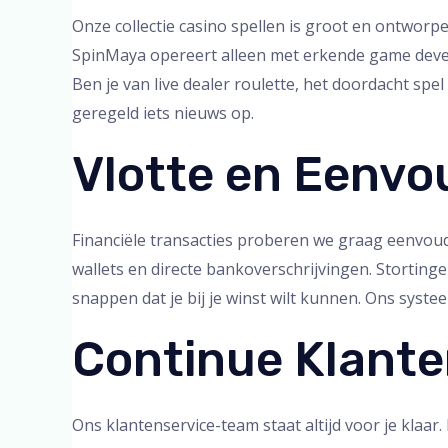
Onze collectie casino spellen is groot en ontworp
SpinMaya opereert alleen met erkende game devel
Ben je van live dealer roulette, het doordacht spel
geregeld iets nieuws op.
Vlotte en Eenv
Financiële transacties proberen we graag eenvou
wallets en directe bankoverschrijvingen. Storting
snappen dat je bij je winst wilt kunnen. Ons systeem
Continue Klant
Ons klantenservice-team staat altijd voor je klaar