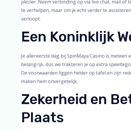
plezier. Neem verbinding op via live chat, mail of
te verhelpen, maar om je echt verder te assisteren
verloopt.
Een Koninklijk 
Je allereerste dag bij SpinMaya Casino is meteen 
belangrijk, dus we trakteren je op extra speelte
De voorwaarden liggen helder op tafel en zijn redeli
maken hem onvergetelijk.
Zekerheid en Be
Plaats