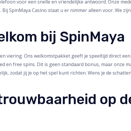
 telefoon voor een snelle en vriendelijke antwoord. Onze me
. Bij SpinMaya Casino staat u er nimmer alleen voor. We zijn 
Welkom bij SpinMaya
een viering. Ons welkomstpakket geeft je speeltijd direct e
goed en free spins. Dit is geen standaard bonus, maar onze
jk, zodat jij je op het spel kunt richten. Wens je de schatten 
trouwbaarheid op d