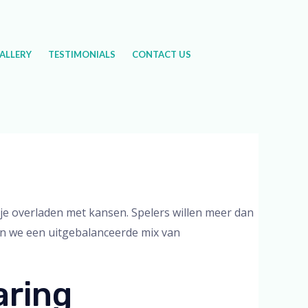
ALLERY
TESTIMONIALS
CONTACT US
 je overladen met kansen. Spelers willen meer dan
en we een uitgebalanceerde mix van
aring