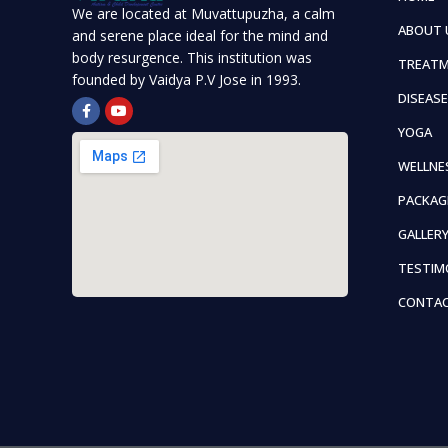
We are located at Muvattupuzha, a calm
ABOUT 
and serene place ideal for the mind and
body resurgence. This institution was
TREAT
founded by Vaidya P.V Jose in 1993.
DISEAS
YOGA
WELLNE
PACKAG
GALLER
TESTIM
CONTAC