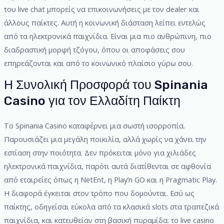
του live chat μπορείς να επικοινωνήσεις με τον dealer και
άλλους παίκτες. Αυτή η κοινωνική διάσταση λείπει εντελώς
από τα ηλεκτρονικά παιχνίδια. Είναι μια πιο ανθρώπινη, πιο
διαδραστική μορφή τζόγου, όπου οι αποφάσεις σου
επηρεάζονται και από το κοινωνικό πλαίσιο γύρω σου.
Η Συνολική Προσφορά του Spinania
Casino για τον Ελλαδίτη Παίκτη
Το Spinania Casino καταφέρνει μια σωστή ισορροπία.
Παρουσιάζει μια μεγάλη ποικιλία, αλλά χωρίς να χάνει την
εστίαση στην ποιότητα. Δεν πρόκειται μόνο για χιλιάδες
ηλεκτρονικά παιχνίδια, παρότι αυτά διατίθενται σε αφθονία
από εταιρείες όπως η NetEnt, η Play’n GO και η Pragmatic Play.
Η διαφορά έγκειται στον τρόπο που δομούνται. Εσύ ως
παίκτης, οδηγείσαι εύκολα από τα κλασικά slots στα τραπεζικά
παιχνίδια, και κατευθείαν στη βασική πυραμίδα: το live casino