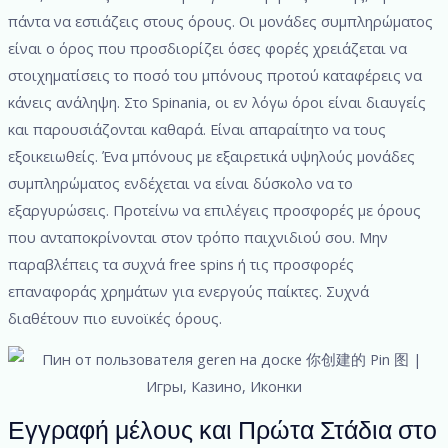
πάντα να εστιάζεις στους όρους. Οι μονάδες συμπληρώματος
είναι ο όρος που προσδιορίζει όσες φορές χρειάζεται να
στοιχηματίσεις το ποσό του μπόνους προτού καταφέρεις να
κάνεις ανάληψη. Στο Spinania, οι εν λόγω όροι είναι διαυγείς
και παρουσιάζονται καθαρά. Είναι απαραίτητο να τους
εξοικειωθείς. Ένα μπόνους με εξαιρετικά υψηλούς μονάδες
συμπληρώματος ενδέχεται να είναι δύσκολο να το
εξαργυρώσεις. Προτείνω να επιλέγεις προσφορές με όρους
που ανταποκρίνονται στον τρόπο παιχνιδιού σου. Μην
παραβλέπεις τα συχνά free spins ή τις προσφορές
επαναφοράς χρημάτων για ενεργούς παίκτες. Συχνά
διαθέτουν πιο ευνοϊκές όρους.
Εγγραφή μέλους και Πρώτα Στάδια στο