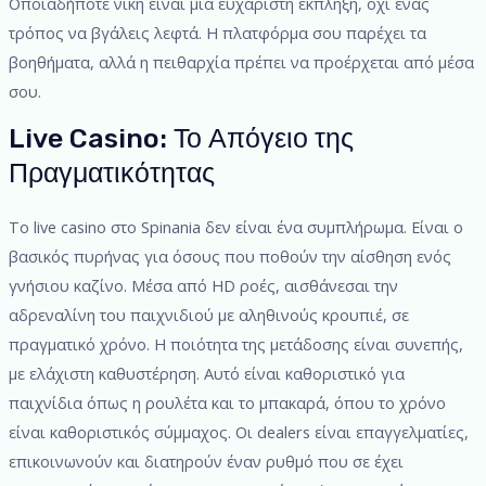
Οποιαδήποτε νίκη είναι μια ευχάριστη έκπληξη, όχι ένας
τρόπος να βγάλεις λεφτά. Η πλατφόρμα σου παρέχει τα
βοηθήματα, αλλά η πειθαρχία πρέπει να προέρχεται από μέσα
σου.
Live Casino: Το Απόγειο της
Πραγματικότητας
Το live casino στο Spinania δεν είναι ένα συμπλήρωμα. Είναι ο
βασικός πυρήνας για όσους που ποθούν την αίσθηση ενός
γνήσιου καζίνο. Μέσα από HD ροές, αισθάνεσαι την
αδρεναλίνη του παιχνιδιού με αληθινούς κρουπιέ, σε
πραγματικό χρόνο. Η ποιότητα της μετάδοσης είναι συνεπής,
με ελάχιστη καθυστέρηση. Αυτό είναι καθοριστικό για
παιχνίδια όπως η ρουλέτα και το μπακαρά, όπου το χρόνο
είναι καθοριστικός σύμμαχος. Οι dealers είναι επαγγελματίες,
επικοινωνούν και διατηρούν έναν ρυθμό που σε έχει