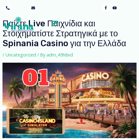
mothersgraceayur@gmail.com
9053405897
Παίξτε Live Παιχνίδια και
Στοιχηματίστε Στρατηγικά με το
Spinania Casino για την Ελλάδα
/
Uncategorized
/ By
adm_45h8xd