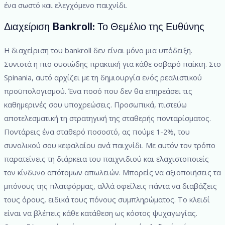
ένα σωστό και ελεγχόμενο παιχνίδι.
Διαχείριση Bankroll: Το Θεμέλιο της Ευθύνης
Η διαχείριση του bankroll δεν είναι μόνο μια υπόδειξη.
Συνιστά η πιο ουσιώδης πρακτική για κάθε σοβαρό παίκτη. Στο
Spinania, αυτό αρχίζει με τη δημιουργία ενός ρεαλιστικού
προϋπολογισμού. Ένα ποσό που δεν θα επηρεάσει τις
καθημερινές σου υποχρεώσεις. Προσωπικά, πιστεύω
αποτελεσματική τη στρατηγική της σταθερής πονταρίσματος.
Ποντάρεις ένα σταθερό ποσοστό, ας πούμε 1-2%, του
συνολικού σου κεφαλαίου ανά παιχνίδι. Με αυτόν τον τρόπο
παρατείνεις τη διάρκεια του παιχνιδιού και ελαχιστοποιείς
τον κίνδυνο απότομων απωλειών. Μπορείς να αξιοποιήσεις τα
μπόνους της πλατφόρμας, αλλά οφείλεις πάντα να διαβάζεις
τους όρους, ειδικά τους πόνους συμπληρώματος. Το κλειδί
είναι να βλέπεις κάθε κατάθεση ως κόστος ψυχαγωγίας.