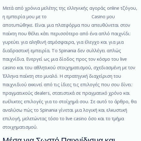
Μετά από χρόνια μελέτης της ελληνικής αγοράς online τζόγου,
η εμπειρία μου με το
Spinania Καζίνο Bet
Casino μου
αποτυπώθηκε. Είναι μια πλατφόρμα που απευθύνεται στον
παίκτη που θέλει κάτι περισσότερο από ένα απλό παιχνίδι:
γυρεύει για αληθινή ατμόσφαιρα, για έλεγχο και για μια
διαδραστική εμπειρία. Το Spinania δεν συλλέγει απλώς
παιχνίδια. Ενεργεί ως μια δίοδος προς τον κόσμο του live
casino και του αθλητικού στοιχηματισμού, σχεδιασμένη με τον
Έλληνα παίκτη στο μυαλό. Η στρατηγική διαχείριση του
παιχνιδιού εκκινεί από τις ίδιες τις επιλογές που σου δίνει:
πραγματικούς dealers, στατιστικά σε πραγματικό χρόνο και
ευέλικτες επιλογές για το στοίχημά σου. Σε αυτό το άρθρο, θα
αναλύσω πώς το Spinania γίνεται μια λογική και ελκυστική
επιλογή, μελετώντας τόσο το live casino όσο και το τμήμα
στοιχηματισμού.
Μέσα για Σωστό Παιχνίδισμα και