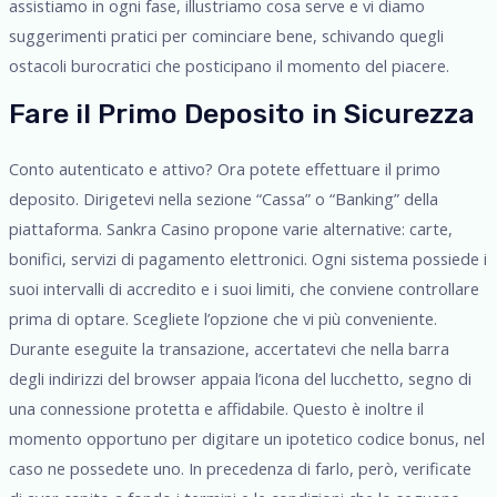
assistiamo in ogni fase, illustriamo cosa serve e vi diamo
suggerimenti pratici per cominciare bene, schivando quegli
ostacoli burocratici che posticipano il momento del piacere.
Fare il Primo Deposito in Sicurezza
Conto autenticato e attivo? Ora potete effettuare il primo
deposito. Dirigetevi nella sezione “Cassa” o “Banking” della
piattaforma. Sankra Casino propone varie alternative: carte,
bonifici, servizi di pagamento elettronici. Ogni sistema possiede i
suoi intervalli di accredito e i suoi limiti, che conviene controllare
prima di optare. Scegliete l’opzione che vi più conveniente.
Durante eseguite la transazione, accertatevi che nella barra
degli indirizzi del browser appaia l’icona del lucchetto, segno di
una connessione protetta e affidabile. Questo è inoltre il
momento opportuno per digitare un ipotetico codice bonus, nel
caso ne possedete uno. In precedenza di farlo, però, verificate