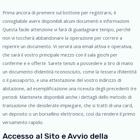
Prima ancora di premere sul bottone per registrarsi, è
consigliabile avere disponibili alcuni documenti e informazioni.
Questa facile attenzione vi farà di guadagnare tempo, perché
non vi toccherà abbandonare la operazione per correre a
reperire un documento. Vi servirà una email attiva e operativa,
che sarà il vostro principale mezzo con il sala giochi per
conferme e e offerte. Sarete tenuti a possedere a tiro di mano
un documento d’identità riconosciuto, come la tessera d’identità
o il passaporto, e una attestazione del vostro indirizzo di
abitazione, ad esemplificazione una ricevuta degli precedenti tre
periodi. Mantenete disponibili anche i dettagli dello metodo di
transazione che desiderate impiegare, che si tratti di una card,
un deposito o un borsellino elettronico, così da rendere il primo
versamento rapido.
Accesso al Sito e Avvio della