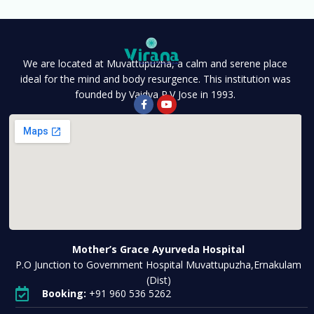
We are located at Muvattupuzha, a calm and serene place
ideal for the mind and body resurgence. This institution was
founded by Vaidya P.V Jose in 1993.
Mother’s Grace Ayurveda Hospital
P.O Junction to Government Hospital Muvattupuzha,Ernakulam
(Dist)
Booking:
+91 960 536 5262