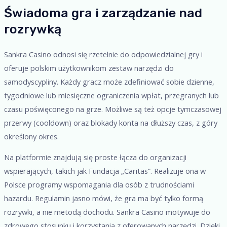
Świadoma gra i zarządzanie nad
rozrywką
Sankra Casino odnosi się rzetelnie do odpowiedzialnej gry i
oferuje polskim użytkownikom zestaw narzędzi do
samodyscypliny. Każdy gracz może zdefiniować sobie dzienne,
tygodniowe lub miesięczne ograniczenia wpłat, przegranych lub
czasu poświęconego na grze. Możliwe są też opcje tymczasowej
przerwy (cooldown) oraz blokady konta na dłuższy czas, z góry
określony okres.
Na platformie znajdują się proste łącza do organizacji
wspierających, takich jak Fundacja „Caritas”. Realizuje ona w
Polsce programy wspomagania dla osób z trudnościami
hazardu. Regulamin jasno mówi, że gra ma być tylko formą
rozrywki, a nie metodą dochodu. Sankra Casino motywuje do
zdrowego stosunku i korzystania z oferowanych narzędzi. Dzięki