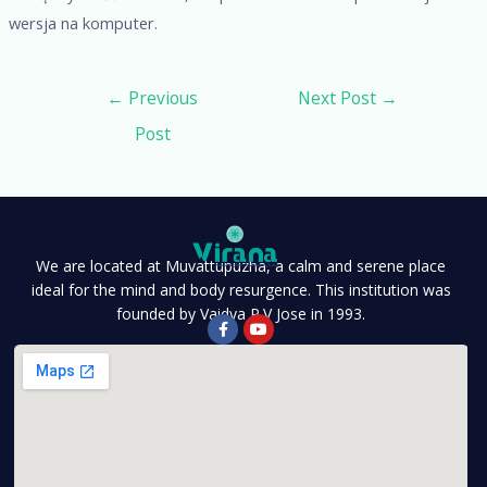
wersja na komputer.
←
Previous
Next Post
→
Post
We are located at Muvattupuzha, a calm and serene place
ideal for the mind and body resurgence. This institution was
founded by Vaidya P.V Jose in 1993.