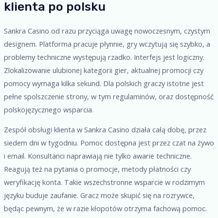
klienta po polsku
Sankra Casino od razu przyciąga uwagę nowoczesnym, czystym
designem. Platforma pracuje płynnie, gry wczytują się szybko, a
problemy techniczne występują rzadko. Interfejs jest logiczny.
Zlokalizowanie ulubionej kategorii gier, aktualnej promocji czy
pomocy wymaga kilka sekund. Dla polskich graczy istotne jest
pełne spolszczenie strony, w tym regulaminów, oraz dostępność
polskojęzycznego wsparcia.
Zespół obsługi klienta w Sankra Casino działa całą dobę, przez
siedem dni w tygodniu. Pomoc dostępna jest przez czat na żywo
i email. Konsultanci naprawiają nie tylko awarie techniczne.
Reagują też na pytania o promocje, metody płatności czy
weryfikację konta. Takie wszechstronne wsparcie w rodzimym
języku buduje zaufanie. Gracz może skupić się na rozrywce,
będąc pewnym, że w razie kłopotów otrzyma fachową pomoc.