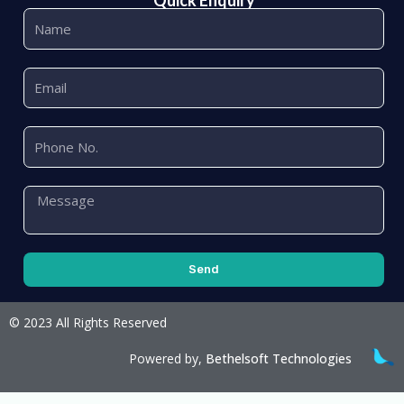
Quick Enquiry
Send
© 2023 All Rights Reserved
Powered by,
Bethelsoft Technologies