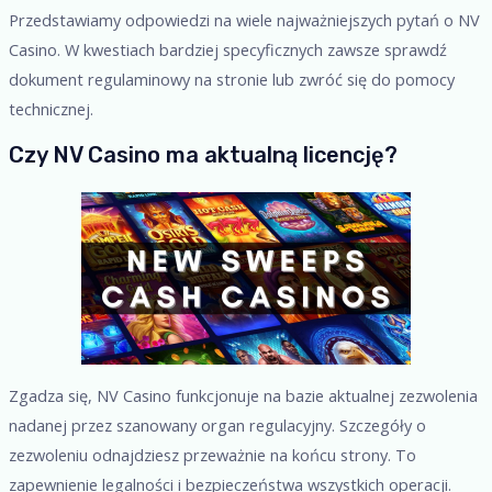
Przedstawiamy odpowiedzi na wiele najważniejszych pytań o NV
Casino. W kwestiach bardziej specyficznych zawsze sprawdź
dokument regulaminowy na stronie lub zwróć się do pomocy
technicznej.
Czy NV Casino ma aktualną licencję?
Zgadza się, NV Casino funkcjonuje na bazie aktualnej zezwolenia
nadanej przez szanowany organ regulacyjny. Szczegóły o
zezwoleniu odnajdziesz przeważnie na końcu strony. To
zapewnienie legalności i bezpieczeństwa wszystkich operacji.