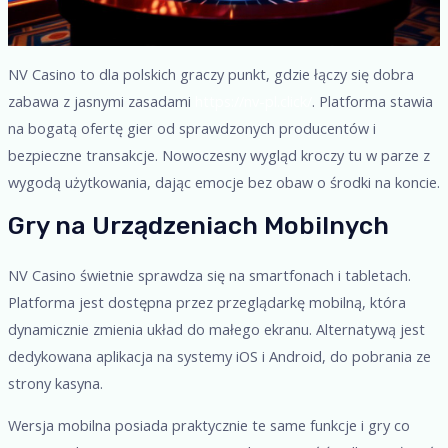
NV Casino to dla polskich graczy punkt, gdzie łączy się dobra
zabawa z jasnymi zasadami
https://nv-pl.click/
. Platforma stawia
na bogatą ofertę gier od sprawdzonych producentów i
bezpieczne transakcje. Nowoczesny wygląd kroczy tu w parze z
wygodą użytkowania, dając emocje bez obaw o środki na koncie.
Gry na Urządzeniach Mobilnych
NV Casino świetnie sprawdza się na smartfonach i tabletach.
Platforma jest dostępna przez przeglądarkę mobilną, która
dynamicznie zmienia układ do małego ekranu. Alternatywą jest
dedykowana aplikacja na systemy iOS i Android, do pobrania ze
strony kasyna.
Wersja mobilna posiada praktycznie te same funkcje i gry co