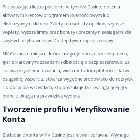
Przeważająca liczba platform, w tym NV Casino, docenia
aktywnych klientów programem lojalnościowym lub
ekskluzywnym klubem. Zalety to osobisty opiekun, szybsze
wypłaty, wyższe limity oraz bonusy i prezenty nieosiągalne dla
zwykłych użytkowników. Dostęp bywa zaproszeniowy.
NV Casino to miejsce, która integruje bardzo szeroką ofertę
gier z klarownymi zasadami i dbałością o bezpieczeństwo. Za
sprawą szybkiemu działaniu, wielu metodom płatności i łatwo
osiągalnej wsparciu, stwarza wygodne środowisko do rozrywki.
To opcja dla wszystkich, kto poszukuje fair i wciągającej gry
online z okazją na prawdziwą wypłatę.
Tworzenie profilu i Weryfikowanie
Konta
Zakładanie konta w NV Casino jest łatwa i sprawna. Wymaga