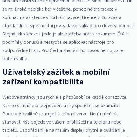
hráčům nabízí slušně připravenou a lokalizovanou zkušenost. Líbí
se mi široká nabídka her v češtině, pohodlné transakce v
korunách a asistence v rodném jazyce. Licence z Curacaa a
standardní bezpečnostní prvky dávají základ pro důvěryhodnost.
Stejně jako kdekoli jinde je ale potřeba hrát s rozumem. Čtěte
podmínky bonusů a nestyďte se aplikovat nástroje pro
zodpovědné hraní. Pro Čecha shánějícího novou hernu to je
dobrá volba.
Uživatelský zážitek a mobilní
zařízení kompatibilita
Webové stránky jsou rychlé a přizpůsobí se každé obrazovce.
Kasino se načte bez zpoždění a hry spouštějí se okamžitě.
Podobně kvalitně pracuje i telefonní verze. Není nutné nic
stahovat, vše pojede ve vašem prohlížeči na telefonu nebo
tabletu. Uspořádání je na malém displeji chytré a ovládání je