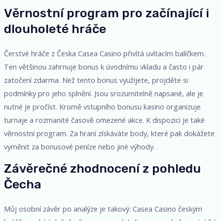
Věrnostní program pro začínající i
dlouholeté hráče
Čerstvé hráče z Česka Casea Casino přivítá uvítacím balíčkem.
Ten většinou zahrnuje bonus k úvodnímu vkladu a často i pár
zatočení zdarma. Než tento bonus využijete, projděte si
podmínky pro jeho splnění. Jsou srozumitelně napsané, ale je
nutné je pročíst. Kromě vstupního bonusu kasino organizuje
turnaje a rozmanité časově omezené akce. K dispozici je také
věrnostní program. Za hraní získáváte body, které pak dokážete
vyměnit za bonusové peníze nebo jiné výhody.
Závěrečné zhodnocení z pohledu
Čecha
Můj osobní závěr po analýze je takový: Casea Casino českým