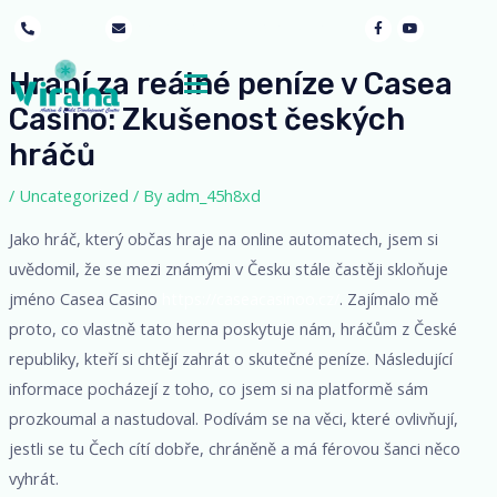
mothersgraceayur@gmail.com
9053405897
Hraní za reálné peníze v Casea
Casino: Zkušenost českých
hráčů
/
Uncategorized
/ By
adm_45h8xd
Jako hráč, který občas hraje na online automatech, jsem si
uvědomil, že se mezi známými v Česku stále častěji skloňuje
jméno Casea Casino
https://caseacasinoo.cz/
. Zajímalo mě
proto, co vlastně tato herna poskytuje nám, hráčům z České
republiky, kteří si chtějí zahrát o skutečné peníze. Následující
informace pocházejí z toho, co jsem si na platformě sám
prozkoumal a nastudoval. Podívám se na věci, které ovlivňují,
jestli se tu Čech cítí dobře, chráněně a má férovou šanci něco
vyhrát.