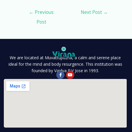
←
Previous
Next Post
→
Post
We are located at Muvattupuzha, a calm and serene place
ideal for the mind and body resurgence. This institution was
founded by Vaidya P.V Jose in 1993.