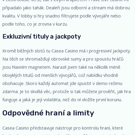
připadalo jako tahák. Dealeři jsou odborní a stream má dobrou
kvalitu. V lobby si hry snadno filtrujete podle vývojáře nebo
podle toho, co je zrovna v kurzu.
Exkluzivní tituly a jackpoty
Kromě běžných slotů tu Casea Casino má i progresivní jackpoty.
Na těch se shromažďují obrovské sumy a pro spoustu hráčů
jsou hlavním magnetem. Narazil jsem také na několik méně
obvyklých titulů od menších vývojářů, což nabídku vhodně
obohacuje. Skoro každý automat jde spustit v demo režimu
zdarma. Je to skvělá věc, protože si tak můžete prověřit, jak hra
funguje a jaká je její volatilita, než do ní vložíte první korunu.
Odpovědné hraní a limity
Casea Casino představuje nástroje pro kontrolu hraní, které