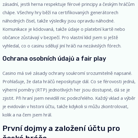
zásadní, jestli herna respektuje férové principy a českým hráčům
chápe. Všechny hry běží na certifikovaných generátorech
náhodných čísel, takže výsledky jsou opravdu náhodné.
Komunikace je kódovaná, takže údaje o platební kartě nebo
občance zůstávají v bezpečí. Pro vlastní klid jsem si ještě
vyhledal, co o casinu sdělují jiní hráči na nezávislých fórech.
Ochrana osobních údajů a fair play
Casino má své zásady ochrany soukromí srozumitelně napsané.
Prohlašuje, že data hráčů neposkytuje dál. Co se férovosti jedná,
výherní poměry (RTP) jednotlivých her jsou dostupné, dá se je
zjistit. Při hraní jsem neviděl nic podezřelého. Každý vklad a výběr
je evidován v historii účtu, takže kdykoli si můžu zkontrolovat,
kolik a na čem jsem hrál.
První dojmy a založení účtu pro