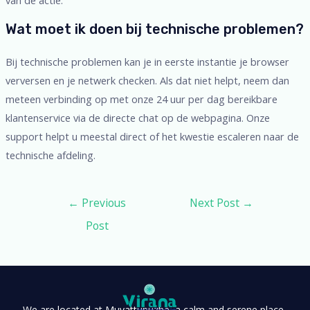
Wat moet ik doen bij technische problemen?
Bij technische problemen kan je in eerste instantie je browser
verversen en je netwerk checken. Als dat niet helpt, neem dan
meteen verbinding op met onze 24 uur per dag bereikbare
klantenservice via de directe chat op de webpagina. Onze
support helpt u meestal direct of het kwestie escaleren naar de
technische afdeling.
←
Previous
Next Post
→
Post
We are located at Muvattupuzha, a calm and serene place