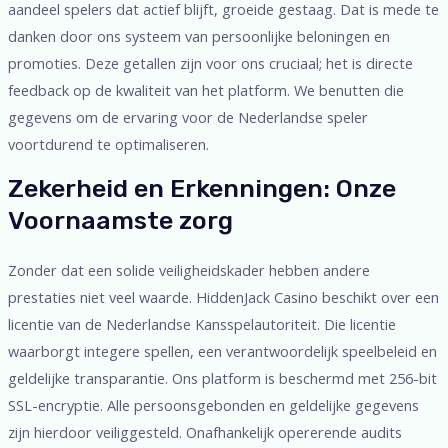
aandeel spelers dat actief blijft, groeide gestaag. Dat is mede te
danken door ons systeem van persoonlijke beloningen en
promoties. Deze getallen zijn voor ons cruciaal; het is directe
feedback op de kwaliteit van het platform. We benutten die
gegevens om de ervaring voor de Nederlandse speler
voortdurend te optimaliseren.
Zekerheid en Erkenningen: Onze
Voornaamste zorg
Zonder dat een solide veiligheidskader hebben andere
prestaties niet veel waarde. HiddenJack Casino beschikt over een
licentie van de Nederlandse Kansspelautoriteit. Die licentie
waarborgt integere spellen, een verantwoordelijk speelbeleid en
geldelijke transparantie. Ons platform is beschermd met 256-bit
SSL-encryptie. Alle persoonsgebonden en geldelijke gegevens
zijn hierdoor veiliggesteld. Onafhankelijk opererende audits