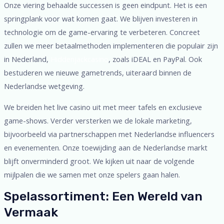
Onze viering behaalde successen is geen eindpunt. Het is een
springplank voor wat komen gaat. We blijven investeren in
technologie om de game-ervaring te verbeteren. Concreet
zullen we meer betaalmethoden implementeren die populair zijn
in Nederland,
Hiddenjackcasino
, zoals iDEAL en PayPal. Ook
bestuderen we nieuwe gametrends, uiteraard binnen de
Nederlandse wetgeving.
We breiden het live casino uit met meer tafels en exclusieve
game-shows. Verder versterken we de lokale marketing,
bijvoorbeeld via partnerschappen met Nederlandse influencers
en evenementen. Onze toewijding aan de Nederlandse markt
blijft onverminderd groot. We kijken uit naar de volgende
mijlpalen die we samen met onze spelers gaan halen.
Spelassortiment: Een Wereld van
Vermaak