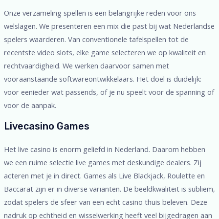
Onze verzameling spellen is een belangrijke reden voor ons
welslagen. We presenteren een mix die past bij wat Nederlandse
spelers waarderen. Van conventionele tafelspellen tot de
recentste video slots, elke game selecteren we op kwaliteit en
rechtvaardigheid. We werken daarvoor samen met
vooraanstaande softwareontwikkelaars. Het doel is duidelijk:
voor eenieder wat passends, of je nu speelt voor de spanning of
voor de aanpak.
Livecasino Games
Het live casino is enorm geliefd in Nederland. Daarom hebben
we een ruime selectie live games met deskundige dealers. Zij
acteren met je in direct. Games als Live Blackjack, Roulette en
Baccarat zijn er in diverse varianten. De beeldkwaliteit is subliem,
zodat spelers de sfeer van een echt casino thuis beleven. Deze
nadruk op echtheid en wisselwerking heeft veel bijgedragen aan