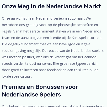
Onze Weg in de Nederlandse Markt
Onze aankomst naar Nederland verliep niet zomaar. We
bereidden ons grondig voor op de plaatselijke behoeften en
regels. Vanaf het eerste moment staken we in een Nederlands
team en de aanvraag van een licentie bij de Kansspelautoriteit.
Die degelijk fundament maakte een beveiligde en legale
speelomgeving mogelijk. De reactie van de Nederlandse spelers
was meteen positief, wat ons de kracht gaf om het aanbod
steeds verder te optimaliseren. Elke groeifase typeerde zich
door goed te luisteren naar feedback en aan te sluiten bij de
lokale speelcultuur.
Premies en Bonussen voor
Nederlandse Spelers
Ons beloningsprogramma is gemaakt om allebei beginnende als