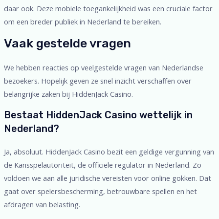
daar ook. Deze mobiele toegankelijkheid was een cruciale factor
om een breder publiek in Nederland te bereiken.
Vaak gestelde vragen
We hebben reacties op veelgestelde vragen van Nederlandse
bezoekers. Hopelijk geven ze snel inzicht verschaffen over
belangrijke zaken bij HiddenJack Casino.
Bestaat HiddenJack Casino wettelijk in
Nederland?
Ja, absoluut. HiddenJack Casino bezit een geldige vergunning van
de Kansspelautoriteit, de officiële regulator in Nederland. Zo
voldoen we aan alle juridische vereisten voor online gokken. Dat
gaat over spelersbescherming, betrouwbare spellen en het
afdragen van belasting.