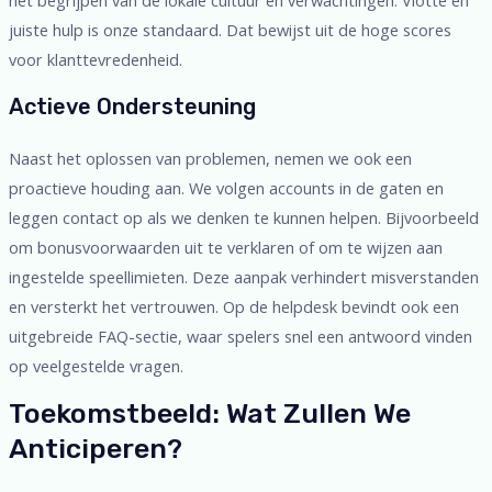
juiste hulp is onze standaard. Dat bewijst uit de hoge scores
voor klanttevredenheid.
Actieve Ondersteuning
Naast het oplossen van problemen, nemen we ook een
proactieve houding aan. We volgen accounts in de gaten en
leggen contact op als we denken te kunnen helpen. Bijvoorbeeld
om bonusvoorwaarden uit te verklaren of om te wijzen aan
ingestelde speellimieten. Deze aanpak verhindert misverstanden
en versterkt het vertrouwen. Op de helpdesk bevindt ook een
uitgebreide FAQ-sectie, waar spelers snel een antwoord vinden
op veelgestelde vragen.
Toekomstbeeld: Wat Zullen We
Anticiperen?