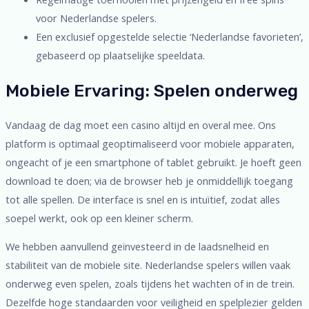
voor Nederlandse spelers.
Een exclusief opgestelde selectie ‘Nederlandse favorieten’,
gebaseerd op plaatselijke speeldata.
Mobiele Ervaring: Spelen onderweg
Vandaag de dag moet een casino altijd en overal mee. Ons
platform is optimaal geoptimaliseerd voor mobiele apparaten,
ongeacht of je een smartphone of tablet gebruikt. Je hoeft geen
download te doen; via de browser heb je onmiddellijk toegang
tot alle spellen. De interface is snel en is intuïtief, zodat alles
soepel werkt, ook op een kleiner scherm.
We hebben aanvullend geïnvesteerd in de laadsnelheid en
stabiliteit van de mobiele site. Nederlandse spelers willen vaak
onderweg even spelen, zoals tijdens het wachten of in de trein.
Dezelfde hoge standaarden voor veiligheid en spelplezier gelden