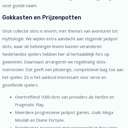
onze goede naam.
Gokkasten en Prijzenpotten
Onze collectie slots is enorm, met thema’s van avonturen tot
mythologie. We wijden extra aandacht aan stijgende jackpot
slots, waar de beloningen levens kunnen veranderen.
Nederlandse spelers hebben hier al herhaaldelijk fors op
gewonnen. Daarnaast arrangeren we regelmatig slots-
toernooien. Dat geeft een plezierige, competitieve laag toe aan
het spelen. Zo is het aanbod interessant voor verse en
geoefende spelers.
Overtreffend 1000 slots van providers als NetEnt en
Pragmatic Play.
Meerdere progressieve jackpot games, zoals Mega
Moolah en Divine Fortune.
Regelmatige toernooien met prijzengeld en free spins