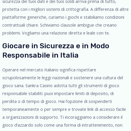
sicurezza dei tuoi dati e dei tuoi soldi arriva prima di tutto,
protetta con i migliori sistemi di crittografia. A differenza di altre
piattaforme generiche, curiamo i giochi e stabiliamo condizioni
contrattuali chiare. Schiviamo clausole ambigue che creano
problemi. Vogliamo una relazione diretta e leale con te.
Giocare in Sicurezza e in Modo
Responsabile in Italia
Operare nel mercato italiano significa rispettare
scrupolosamente le leggi nazionali e sostenere una cultura del
gioco sana. Sankra Casino adotta tutti gli strumenti di gioco
responsabile stabiliti: puoi impostare limiti di deposito, di
perdita o di tempo di gioco. Hai l’opzione di sospenderti
temporaneamente o per sempre e trovate link di accesso facile
a organizzazioni di supporto. Ti incoraggiamo a considerare il
gioco d’azzardo solo come una forma di intrattenimento, non