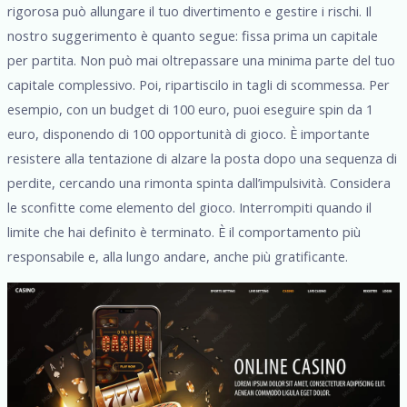
rigorosa può allungare il tuo divertimento e gestire i rischi. Il
nostro suggerimento è quanto segue: fissa prima un capitale
per partita. Non può mai oltrepassare una minima parte del tuo
capitale complessivo. Poi, ripartiscilo in tagli di scommessa. Per
esempio, con un budget di 100 euro, puoi eseguire spin da 1
euro, disponendo di 100 opportunità di gioco. È importante
resistere alla tentazione di alzare la posta dopo una sequenza di
perdite, cercando una rimonta spinta dall’impulsività. Considera
le sconfitte come elemento del gioco. Interrompiti quando il
limite che hai definito è terminato. È il comportamento più
responsabile e, alla lungo andare, anche più gratificante.