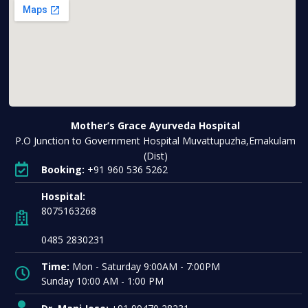
Mother’s Grace Ayurveda Hospital
P.O Junction to Government Hospital Muvattupuzha,Ernakulam
(Dist)
Booking:
+91 960 536 5262
Hospital:
8075163268
0485 2830231
Time:
Mon - Saturday 9:00AM - 7:00PM
Sunday 10:00 AM - 1:00 PM