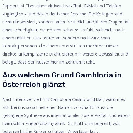
Support ist über einen aktiven Live-Chat, E-Mail und Telefon
zugänglich – und das in deutscher Sprache. Die Kollegen sind
nicht nur versiert, sondern auch freundlich und klären Fragen mit
einer Schnelligkeit, die ich sehr schätze. Es fühlt sich nicht nach
einem üblichen Call-Center an, sondern nach wirklichen
Kontaktpersonen, die einem unterstützen möchten. Dieser
direkte, unkomplizierte Draht bietet mir weitere Gewissheit und
belegt, dass der Nutzer hier im Zentrum steht.
Aus welchem Grund Gambloria in
Österreich glänzt
Nach intensiver Zeit mit Gambloria Casino wird klar, warum es
sich bei uns so schnell einen Namen verschafft. Es ist die
gelungene Synthese aus internationaler Spiele-Vielfalt und einem
heimischen Fingerspitzengefühl. Die Plattform begreift, was
österreichische Spieler schätzen: Zuverlässigkeit,