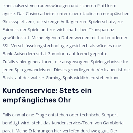
einer äußerst vertrauenswürdigen und sicheren Plattform
agiere. Das Casino arbeitet unter einer etablierten europäischen
Glücksspiellizenz, die strenge Auflagen zum Spielerschutz, zur
Fairness der Spiele und zur wirtschaftlichen Transparenz
gewährleistet. Meine eigenen Daten werden mit hochmoderner
SSL-Verschlüsselungstechnologie gesichert, als wäre es eine
Bank. Außerdem setzt Gambloria auf fremd geprüfte
Zufallszahlengeneratoren, die ausgewogene Spielergebnisse für
jeden Spin gewährleisten. Dieses grundlegende Vertrauen ist die
Basis, auf der wahrer Gaming-Spaß wirklich entstehen kann.
Kundenservice: Stets ein
empfängliches Ohr
Falls einmal eine Frage entstehen oder technische Support
benötigt wird, steht das Kundenservice-Team von Gambloria
parat. Meine Erfahrungen hier verliefen durchweg gut. Der