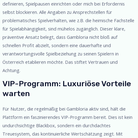
definieren, Spielpausen einrichten oder mich bei Erfordernis
selbst blockieren. Alle Angaben zu Ansprechstellen für
problematisches Spielverhalten, wie z.B. die heimische Fachstelle
für Spielabhängigkeit, sind mühelos zugänglich. Dieser klare,
präventive Ansatz belegt, dass Gambloria nicht bloß auf
schnellen Profit abzielt, sondern eine dauerhafte und
verantwortungsvolle Spielbeziehung zu seinen Spielern in
Österreich etablieren möchte. Das stiftet Vertrauen und
Achtung.
VIP-Programm: Luxuriöse Vorteile
warten
Für Nutzer, die regelmäßig bei Gambloria aktiv sind, hält die
Plattform ein faszinierendes VIP-Programm bereit. Dies ist kein
undurchsichtige Blackbox, sondern ein durchdachtes
Treuesystem, das kontinuierliche Wertschätzung zeigt. Mit