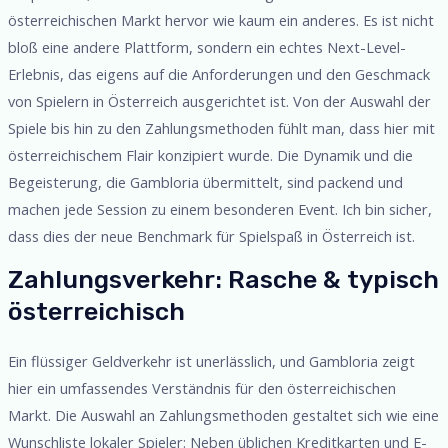
österreichischen Markt hervor wie kaum ein anderes. Es ist nicht
bloß eine andere Plattform, sondern ein echtes Next-Level-
Erlebnis, das eigens auf die Anforderungen und den Geschmack
von Spielern in Österreich ausgerichtet ist. Von der Auswahl der
Spiele bis hin zu den Zahlungsmethoden fühlt man, dass hier mit
österreichischem Flair konzipiert wurde. Die Dynamik und die
Begeisterung, die Gambloria übermittelt, sind packend und
machen jede Session zu einem besonderen Event. Ich bin sicher,
dass dies der neue Benchmark für Spielspaß in Österreich ist.
Zahlungsverkehr: Rasche & typisch
österreichisch
Ein flüssiger Geldverkehr ist unerlässlich, und Gambloria zeigt
hier ein umfassendes Verständnis für den österreichischen
Markt. Die Auswahl an Zahlungsmethoden gestaltet sich wie eine
Wunschliste lokaler Spieler: Neben üblichen Kreditkarten und E-