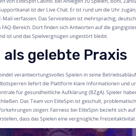
en von EliteSpin Casino. Bei Anliegen zu Spielen, Boni, Zah
upportkanal ist der Live-Chat. Er ist rund um die Uhr zugän
 E-Mail verfassen. Das Serviceteam ist mehrsprachig, deutsch
en FAQ-Bereich. Dort finden sich Antworten auf die gängigst
Hand ist und das Spielvergnügen ungestört bleibt.
 als gelebte Praxis
bindet verantwortungsvolles Spielen in seine Betriebsabläufe
bstsperren liefert die Plattform klare Informationen und u
ale für gesundheitliche Aufklärung (BZgA). Spieler haben d
hließen. Das Team von EliteSpin ist geschult, problematis
rkehrungen zeigen: Fairness bei EliteSpin bezieht sich auf
llen, dass das Spielen eine vergnügliche Freizeitaktivität i