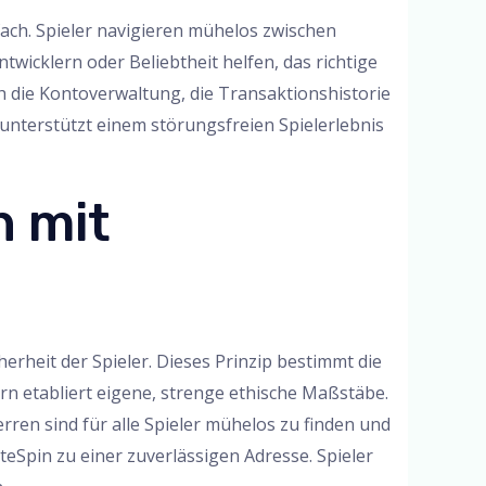
nfach. Spieler navigieren mühelos zwischen
twicklern oder Beliebtheit helfen, das richtige
ch die Kontoverwaltung, die Transaktionshistorie
unterstützt einem störungsfreien Spielerlebnis
n mit
herheit der Spieler. Dieses Prinzip bestimmt die
rn etabliert eigene, strenge ethische Maßstäbe.
erren sind für alle Spieler mühelos zu finden und
iteSpin zu einer zuverlässigen Adresse. Spieler