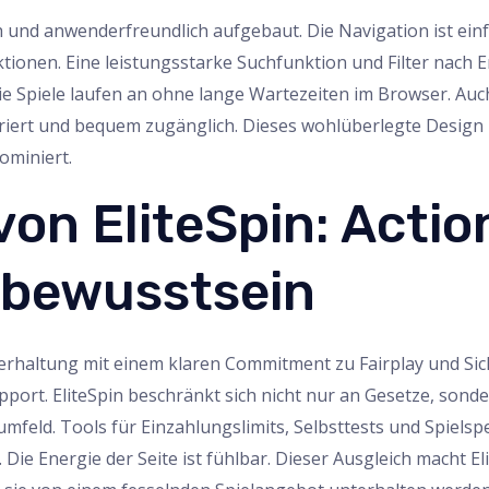
ich und anwenderfreundlich aufgebaut. Die Navigation ist ei
ktionen. Eine leistungsstarke Suchfunktion und Filter nach En
, die Spiele laufen an ohne lange Wartezeiten im Browser. Au
uriert und bequem zugänglich. Dieses wohlüberlegte Design 
ominiert.
on EliteSpin: Actio
bewusstsein
Unterhaltung mit einem klaren Commitment zu Fairplay und Sic
port. EliteSpin beschränkt sich nicht nur an Gesetze, sonde
umfeld. Tools für Einzahlungslimits, Selbsttests und Spielsp
Die Energie der Seite ist fühlbar. Dieser Ausgleich macht El