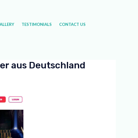
ALLERY
TESTIMONIALS
CONTACT US
eler aus Deutschland