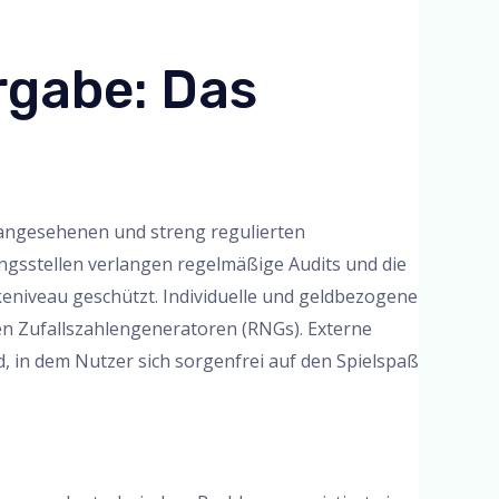
rgabe: Das
r angesehenen und streng regulierten
ngsstellen verlangen regelmäßige Audits und die
eniveau geschützt. Individuelle und geldbezogene
rten Zufallszahlengeneratoren (RNGs). Externe
d, in dem Nutzer sich sorgenfrei auf den Spielspaß