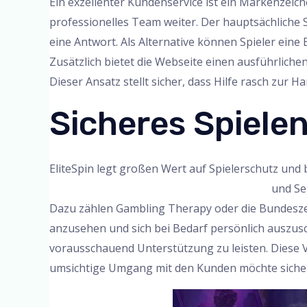
Ein exzellenter Kundenservice ist ein Markenzeich
professionelles Team weiter. Der hauptsächliche S
eine Antwort. Als Alternative können Spieler eine
Zusätzlich bietet die Webseite einen ausführlich
Dieser Ansatz stellt sicher, dass Hilfe rasch zur 
Sicheres Spielen
EliteSpin legt großen Wert auf Spielerschutz und 
https://www.wikidata.org/wiki/Q114053870
und Sel
Dazu zählen Gambling Therapy oder die Bundeszentr
anzusehen und sich bei Bedarf persönlich auszusc
vorausschauend Unterstützung zu leisten. Diese Vo
umsichtige Umgang mit den Kunden möchte sicherste