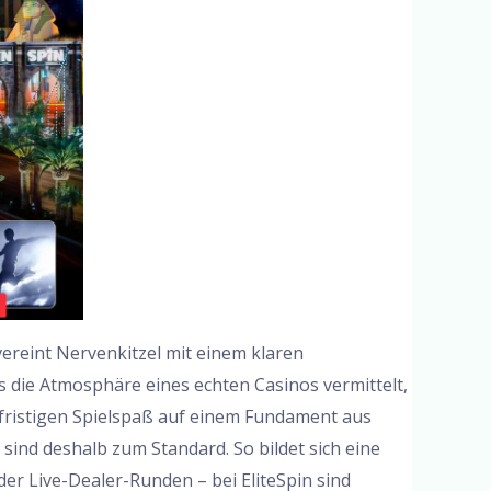
 vereint Nervenkitzel mit einem klaren
s die Atmosphäre eines echten Casinos vermittelt,
gfristigen Spielspaß auf einem Fundament aus
ind deshalb zum Standard. So bildet sich eine
er Live-Dealer-Runden – bei EliteSpin sind