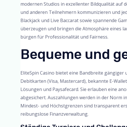
modernen Studios in exzellenter Bildqualität auf d
und anderen Teilnehmern kommunizieren und jede K
Blackjack und Live Baccarat sowie spannende Ga
überzeugen und bringen die Atmosphäre eines land
bürgen für Professionalität und Fairness.
Bequeme und g
EliteSpin Casino bietet eine Bandbreite gängiger
Debitkarten (Visa, Mastercard), bekannte E-Walle
Lösungen und Paysafecard. Sie erlauben eine ano
abgesichert. Auszahlungen werden in der Norm in
Mindest- und Höchstgrenzen sind transparent ersic
reibungslose Finanzverwaltung.