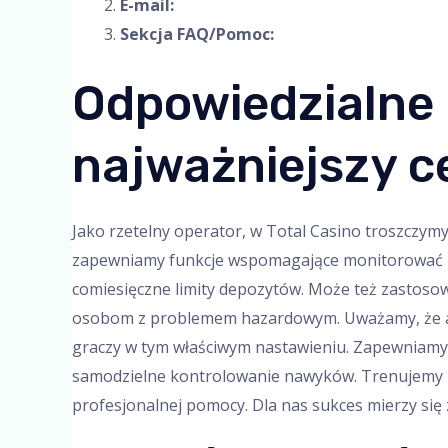
E-mail:
Sekcja FAQ/Pomoc:
Odpowiedzialne 
najważniejszy c
Jako rzetelny operator, w Total Casino troszczymy
zapewniamy funkcje wspomagające monitorować bu
comiesięczne limity depozytów. Może też zastosowa
osobom z problemem hazardowym. Uważamy, że aut
graczy w tym właściwym nastawieniu. Zapewniamy f
samodzielne kontrolowanie nawyków. Trenujemy na
profesjonalnej pomocy. Dla nas sukces mierzy się