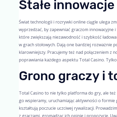
Stałe innowacje
Świat technologii i rozrywki online ciągle ulega zm
wyprzedzać, by zapewniać graczom innowacyjne i 
które zwiększają niezawodność i szybkość ładowa
w grach stołowych. Dają one bardziej rozważnie po
klarowniejszy. Pracujemy też nad połączeniem z 
poprawiania każdego aspektu Total Casino. Tylko 
Grono graczy i 
Total Casino to nie tylko platforma do gry, ale te
go wspieramy, uruchamiając aktywności o formie g
kształtują poczucie uczciwej rywalizacji. Prowad
z graczami, gromadząc ich opinie i propozycje. U