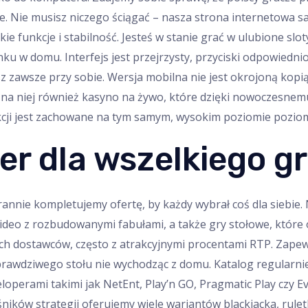
. Nie musisz niczego ściągać – nasza strona internetowa 
ie funkcje i stabilność. Jesteś w stanie grać w ulubione slo
ku w domu. Interfejs jest przejrzysty, przyciski odpowiedni
z zawsze przy sobie. Wersja mobilna nie jest okrojoną kop
ła na niej również kasyno na żywo, które dzięki nowoczesne
ji jest zachowane na tym samym, wysokim poziomie poziomi
er dla wszelkiego g
annie kompletujemy ofertę, by każdy wybrał coś dla siebie. 
deo z rozbudowanymi fabułami, a także gry stołowe, które 
ch dostawców, często z atrakcyjnymi procentami RTP. Zape
rawdziwego stołu nie wychodząc z domu. Katalog regularni
eloperami takimi jak NetEnt, Play’n GO, Pragmatic Play czy 
ośników strategii oferujemy wiele wariantów blackjacka, rul