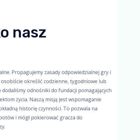
ko nasz
talne. Propagujemy zasady odpowiedzialnej gry i
sobiście określić codzienne, tygodniowe lub
nie dodaliśmy odnośniki do fundacji pomagających
ektom życia. Naszą misją jest wspomaganie
okładną historię czynności. To pozwala na
potów i mógł pokierować gracza do
zy.