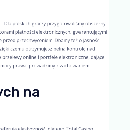
l
. Dla polskich graczy przygotowaliśmy obszerny
orami płatności elektronicznych, gwarantującymi
e przed przechwyceniem. Dbamy też o jasność:
Dzięki czemu otrzymujesz pełną kontrolę nad
przelewy online i portfele elektroniczne, dające
 z mocy prawa, prowadzimy z zachowaniem
ych na
eferują elastyczność, dlatego Total Casino