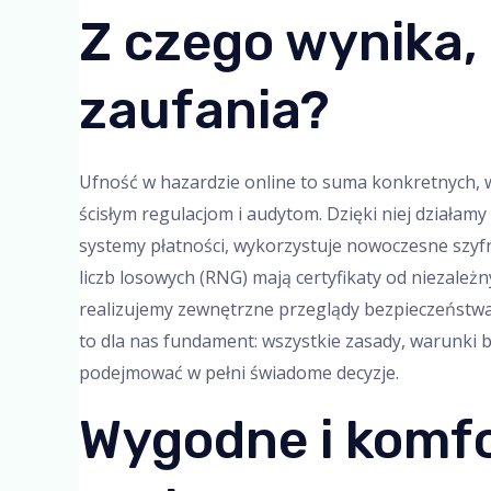
Z czego wynika, 
zaufania?
Ufność w hazardzie online to suma konkretnych, w
ścisłym regulacjom i audytom. Dzięki niej działam
systemy płatności, wykorzystuje nowoczesne szyf
liczb losowych (RNG) mają certyfikaty od niezależn
realizujemy zewnętrzne przeglądy bezpieczeństwa,
to dla nas fundament: wszystkie zasady, warunki 
podejmować w pełni świadome decyzje.
Wygodne i komfo