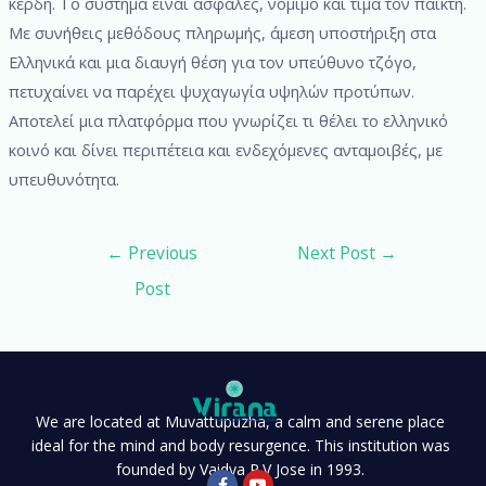
κέρδη. Το σύστημα είναι ασφαλές, νόμιμο και τιμά τον παίκτη.
Με συνήθεις μεθόδους πληρωμής, άμεση υποστήριξη στα
Ελληνικά και μια διαυγή θέση για τον υπεύθυνο τζόγο,
πετυχαίνει να παρέχει ψυχαγωγία υψηλών προτύπων.
Αποτελεί μια πλατφόρμα που γνωρίζει τι θέλει το ελληνικό
κοινό και δίνει περιπέτεια και ενδεχόμενες ανταμοιβές, με
υπευθυνότητα.
←
Previous
Next Post
→
Post
We are located at Muvattupuzha, a calm and serene place
ideal for the mind and body resurgence. This institution was
founded by Vaidya P.V Jose in 1993.