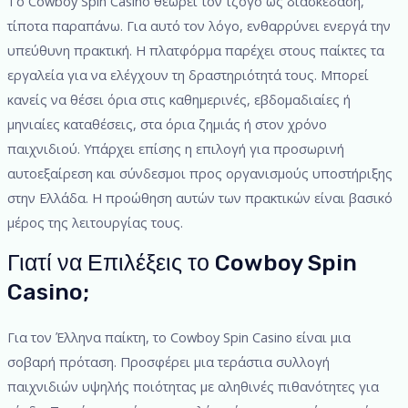
Το Cowboy Spin Casino θεωρεί τον τζόγο ως διασκέδαση,
τίποτα παραπάνω. Για αυτό τον λόγο, ενθαρρύνει ενεργά την
υπεύθυνη πρακτική. Η πλατφόρμα παρέχει στους παίκτες τα
εργαλεία για να ελέγχουν τη δραστηριότητά τους. Μπορεί
κανείς να θέσει όρια στις καθημερινές, εβδομαδιαίες ή
μηνιαίες καταθέσεις, στα όρια ζημιάς ή στον χρόνο
παιχνιδιού. Υπάρχει επίσης η επιλογή για προσωρινή
αυτοεξαίρεση και σύνδεσμοι προς οργανισμούς υποστήριξης
στην Ελλάδα. Η προώθηση αυτών των πρακτικών είναι βασικό
μέρος της λειτουργίας τους.
Γιατί να Επιλέξεις το Cowboy Spin
Casino;
Για τον Έλληνα παίκτη, το Cowboy Spin Casino είναι μια
σοβαρή πρόταση. Προσφέρει μια τεράστια συλλογή
παιχνιδιών υψηλής ποιότητας με αληθινές πιθανότητες για