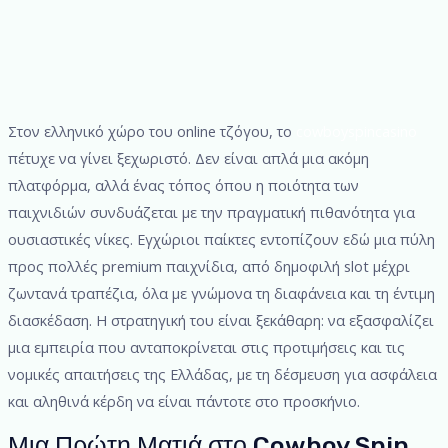
Στον ελληνικό χώρο του online τζόγου, το
cowboyspincasino
πέτυχε να γίνει ξεχωριστό. Δεν είναι απλά μια ακόμη
πλατφόρμα, αλλά ένας τόπος όπου η ποιότητα των
παιχνιδιών συνδυάζεται με την πραγματική πιθανότητα για
ουσιαστικές νίκες. Εγχώριοι παίκτες εντοπίζουν εδώ μια πύλη
προς πολλές premium παιχνίδια, από δημοφιλή slot μέχρι
ζωντανά τραπέζια, όλα με γνώμονα τη διαφάνεια και τη έντιμη
διασκέδαση. Η στρατηγική του είναι ξεκάθαρη: να εξασφαλίζει
μια εμπειρία που ανταποκρίνεται στις προτιμήσεις και τις
νομικές απαιτήσεις της Ελλάδας, με τη δέσμευση για ασφάλεια
και αληθινά κέρδη να είναι πάντοτε στο προσκήνιο.
Μια Πρώτη Ματιά στο Cowboy Spin