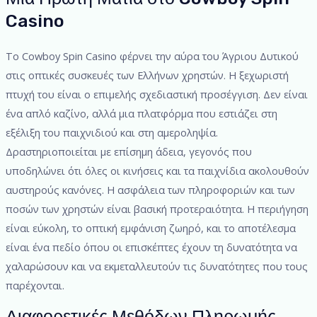
Casino
Το Cowboy Spin Casino φέρνει την αύρα του Άγριου Δυτικού
στις οπτικές συσκευές των Ελλήνων χρηστών. Η ξεχωριστή
πτυχή του είναι ο επιμελής σχεδιαστική προσέγγιση. Δεν είναι
ένα απλό καζίνο, αλλά μια πλατφόρμα που εστιάζει στη
εξέλιξη του παιχνιδιού και στη αμεροληψία.
Δραστηριοποιείται με επίσημη άδεια, γεγονός που
υποδηλώνει ότι όλες οι κινήσεις και τα παιχνίδια ακολουθούν
αυστηρούς κανόνες. Η ασφάλεια των πληροφοριών και των
ποσών των χρηστών είναι βασική προτεραιότητα. Η περιήγηση
είναι εύκολη, το οπτική εμφάνιση ζωηρό, και το αποτέλεσμα
είναι ένα πεδίο όπου οι επισκέπτες έχουν τη δυνατότητα να
χαλαρώσουν και να εκμεταλλευτούν τις δυνατότητες που τους
παρέχονται.
Διαφορετικές Μεθόδων Πληρωμής