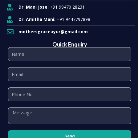
Dr. Mani Jose:
+91 99470 28231
Dr. Amitha Mani:
+91 9447797898
mothersgraceayur@gmail.com
Quick Enquiry
Send