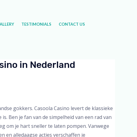
ALLERY
TESTIMONIALS
CONTACT US
sino in Nederland
ndse gokkers. Casoola Casino levert de klassieke
e is. Ben je fan van de simpelheid van een rad van
oeg om je hart sneller te laten pompen. Vanwege
en en alledaagse acties verschaffen je