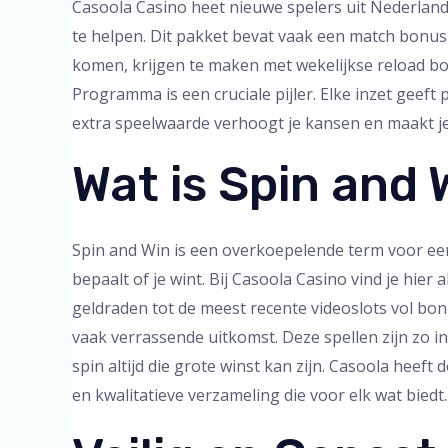
Casoola Casino heet nieuwe spelers uit Nederlan
te helpen. Dit pakket bevat vaak een match bonus o
komen, krijgen te maken met wekelijkse reload bo
Programma is een cruciale pijler. Elke inzet geef
extra speelwaarde verhoogt je kansen en maakt je 
Wat is Spin and 
Spin and Win is een overkoepelende term voor een
bepaalt of je wint. Bij Casoola Casino vind je hier
geldraden tot de meest recente videoslots vol bonus
vaak verrassende uitkomst. Deze spellen zijn zo i
spin altijd die grote winst kan zijn. Casoola heeft
en kwalitatieve verzameling die voor elk wat biedt.