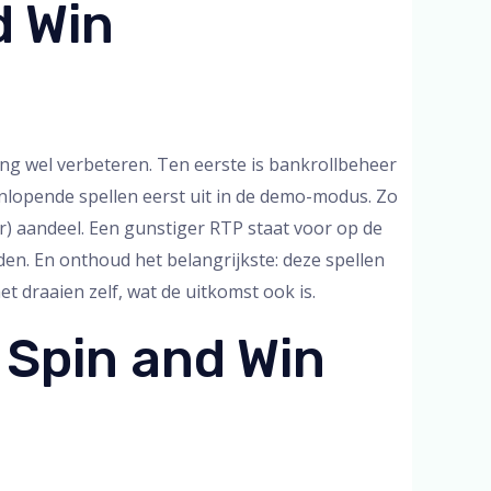
d Win
ing wel verbeteren. Ten eerste is bankrollbeheer
eenlopende spellen eerst uit in de demo-modus. Zo
r) aandeel. Een gunstiger RTP staat voor op de
iden. En onthoud het belangrijkste: deze spellen
t draaien zelf, wat de uitkomst ook is.
 Spin and Win