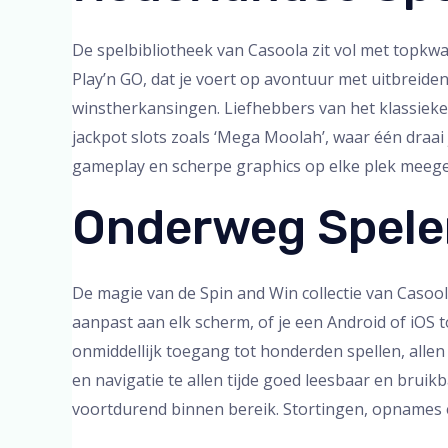
De spelbibliotheek van Casoola zit vol met topkwa
Play’n GO, dat je voert op avontuur met uitbreiden
winstherkansingen. Liefhebbers van het klassieke 
jackpot slots zoals ‘Mega Moolah’, waar één draai
gameplay en scherpe graphics op elke plek meege
Onderweg Spelen
De magie van de Spin and Win collectie van Casool
aanpast aan elk scherm, of je een Android of iOS 
onmiddellijk toegang tot honderden spellen, alle
en navigatie te allen tijde goed leesbaar en bruikbaa
voortdurend binnen bereik. Stortingen, opnames 