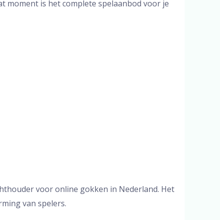
dat moment is het complete spelaanbod voor je
ezichthouder voor online gokken in Nederland. Het
erming van spelers.