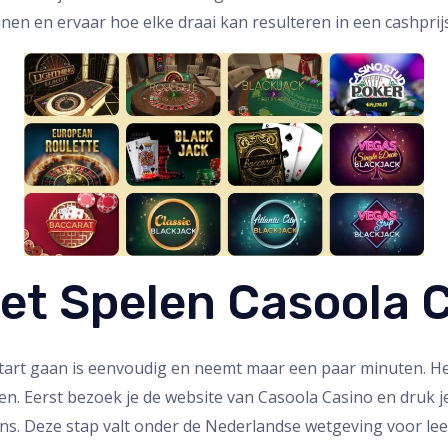
 en ervaar hoe elke draai kan resulteren in een cashprijs d
et Spelen Casoola 
tart gaan is eenvoudig en neemt maar een paar minuten. Het p
en. Eerst bezoek je de website van Casoola Casino en druk j
ns. Deze stap valt onder de Nederlandse wetgeving voor leef