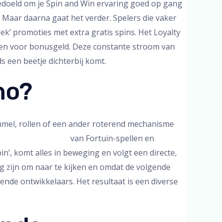
edoeld om je Spin and Win ervaring goed op gang
. Maar daarna gaat het verder. Spelers die vaker
k’ promoties met extra gratis spins. Het Loyalty
uilen voor bonusgeld. Deze constante stroom van
s een beetje dichterbij komt.
no?
mmel, rollen of een ander roterend mechanisme
rg/wiki/Q133884646
van Fortuin-spellen en
in’, komt alles in beweging en volgt een directe,
ig zijn om naar te kijken en omdat de volgende
ppende ontwikkelaars. Het resultaat is een diverse