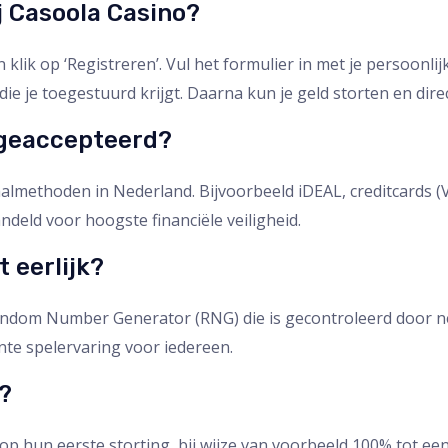
j Casoola Casino?
 klik op ‘Registreren’. Vul het formulier in met je persoon
il die je toegestuurd krijgt. Daarna kun je geld storten en di
geaccepteerd?
aalmethoden in Nederland. Bijvoorbeeld iDEAL, creditcards 
ndeld voor hoogste financiële veiligheid.
t eerlijk?
andom Number Generator (RNG) die is gecontroleerd door neut
nte spelervaring voor iedereen.
?
 hun eerste storting, bij wijze van voorbeeld 100% tot ee