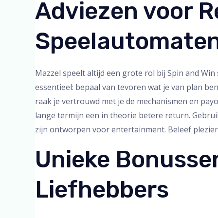
Adviezen voor Re
Speelautomate
Mazzel speelt altijd een grote rol bij Spin and W
essentieel: bepaal van tevoren wat je van plan be
raak je vertrouwd met je de mechanismen en payout
lange termijn een in theorie betere return. Gebrui
zijn ontworpen voor entertainment. Beleef plezier 
Unieke Bonussen
Liefhebbers