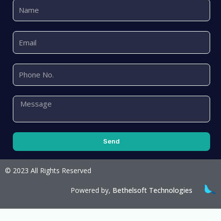
Send
© 2023 All Rights Reserved
Powered by,
Bethelsoft Technologies