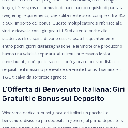
luogo, i free spins e i bonus in denaro hanno requisiti di puntata
(wagering requirements) che solitamente sono compresi tra 35x
a 50x l’importo del bonus. Questo moltiplicatore si riferisce alle
vincite ricavate con i giri gratuiti. Stai attento anche alle
scadenze: i free spins devono essere usati frequentemente
entro pochi giorni dall’assegnazione, e le vincite che producono
hanno una validità separata. Altri limiti interessano le slot
contribuenti, cioè quelle su cui si può giocare per soddisfare i
requisiti, e il massimo prelevabile da vincite bonus. Esaminare i
T&C ti salva da sorprese sgradite.
L’Offerta di Benvenuto Italiana: Giri
Gratuiti e Bonus sul Deposito
Winorama dedica ai nuovi giocatori italiani un pacchetto
benvenuto diviso su più depositi. In genere, al primo deposito si