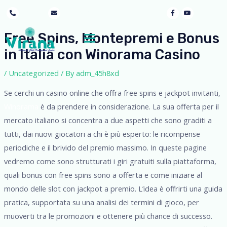
mothersgraceayur@gmail.com
9053405897
Free Spins, Montepremi e Bonus
in Italia con Winorama Casino
/
Uncategorized
/ By
adm_45h8xd
Se cerchi un casino online che offra free spins e jackpot invitanti,
Winorama
è da prendere in considerazione. La sua offerta per il
mercato italiano si concentra a due aspetti che sono graditi a
tutti, dai nuovi giocatori a chi è più esperto: le ricompense
periodiche e il brivido del premio massimo. In queste pagine
vedremo come sono strutturati i giri gratuiti sulla piattaforma,
quali bonus con free spins sono a offerta e come iniziare al
mondo delle slot con jackpot a premio. L’idea è offrirti una guida
pratica, supportata su una analisi dei termini di gioco, per
muoverti tra le promozioni e ottenere più chance di successo.