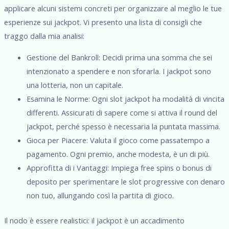
applicare alcuni sistemi concreti per organizzare al meglio le tue
esperienze sui jackpot. Vi presento una lista di consigli che
traggo dalla mia analisi:
Gestione del Bankroll: Decidi prima una somma che sei
intenzionato a spendere e non sforarla. I jackpot sono
una lotteria, non un capitale.
Esamina le Norme: Ogni slot jackpot ha modalità di vincita
differenti. Assicurati di sapere come si attiva il round del
jackpot, perché spesso è necessaria la puntata massima.
Gioca per Piacere: Valuta il gioco come passatempo a
pagamento. Ogni premio, anche modesta, è un di più.
Approfitta di i Vantaggi: Impiega free spins o bonus di
deposito per sperimentare le slot progressive con denaro
non tuo, allungando così la partita di gioco.
Il nodo è essere realistici: il jackpot è un accadimento