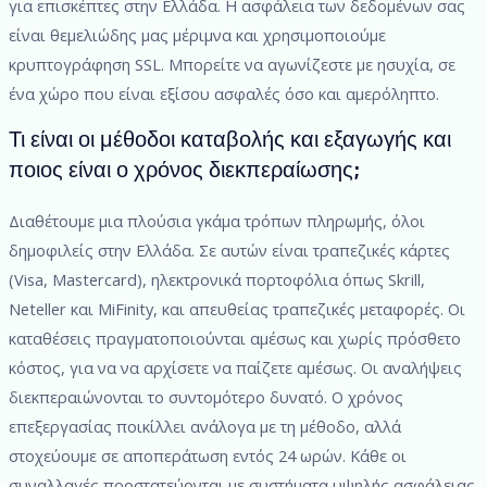
για επισκέπτες στην Ελλάδα. Η ασφάλεια των δεδομένων σας
είναι θεμελιώδης μας μέριμνα και χρησιμοποιούμε
κρυπτογράφηση SSL. Μπορείτε να αγωνίζεστε με ησυχία, σε
ένα χώρο που είναι εξίσου ασφαλές όσο και αμερόληπτο.
Τι είναι οι μέθοδοι καταβολής και εξαγωγής και
ποιος είναι ο χρόνος διεκπεραίωσης;
Διαθέτουμε μια πλούσια γκάμα τρόπων πληρωμής, όλοι
δημοφιλείς στην Ελλάδα. Σε αυτών είναι τραπεζικές κάρτες
(Visa, Mastercard), ηλεκτρονικά πορτοφόλια όπως Skrill,
Neteller και MiFinity, και απευθείας τραπεζικές μεταφορές. Οι
καταθέσεις πραγματοποιούνται αμέσως και χωρίς πρόσθετο
κόστος, για να να αρχίσετε να παίζετε αμέσως. Οι αναλήψεις
διεκπεραιώνονται το συντομότερο δυνατό. Ο χρόνος
επεξεργασίας ποικίλλει ανάλογα με τη μέθοδο, αλλά
στοχεύουμε σε αποπεράτωση εντός 24 ωρών. Κάθε οι
συναλλαγές προστατεύονται με συστήματα υψηλής ασφάλειας.