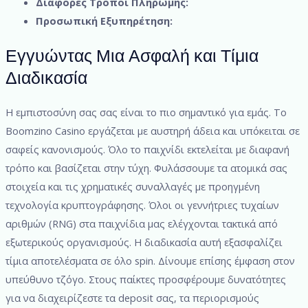
Διάφορες Τρόποι Πληρωμής:
Προσωπική Εξυπηρέτηση:
Εγγυώντας Μια Ασφαλή και Τίμια
Διαδικασία
Η εμπιστοσύνη σας σας είναι το πιο σημαντικό για εμάς. Το
Boomzino Casino εργάζεται με αυστηρή άδεια και υπόκειται σε
σαφείς κανονισμούς. Όλο το παιχνίδι εκτελείται με διαφανή
τρόπο και βασίζεται στην τύχη. Φυλάσσουμε τα ατομικά σας
στοιχεία και τις χρηματικές συναλλαγές με προηγμένη
τεχνολογία κρυπτογράφησης. Όλοι οι γεννήτριες τυχαίων
αριθμών (RNG) στα παιχνίδια μας ελέγχονται τακτικά από
εξωτερικούς οργανισμούς. Η διαδικασία αυτή εξασφαλίζει
τίμια αποτελέσματα σε όλο spin. Δίνουμε επίσης έμφαση στον
υπεύθυνο τζόγο. Στους παίκτες προσφέρουμε δυνατότητες
για να διαχειρίζεστε τα deposit σας, τα περιορισμούς