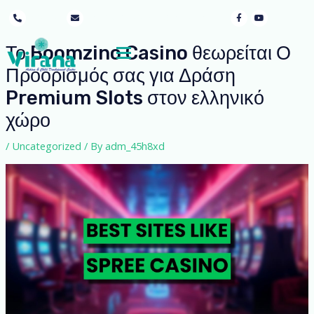
mothersgraceayur@gmail.com
9053405897
Το Boomzino Casino θεωρείται Ο
Προορισμός σας για Δράση
Premium Slots στον ελληνικό
χώρο
/
Uncategorized
/ By
adm_45h8xd