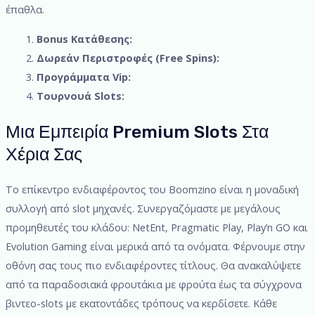
έπαθλα.
Bonus Κατάθεσης:
Δωρεάν Περιστροφές (Free Spins):
Προγράμματα Vip:
Τουρνουά Slots:
Μια Εμπειρία Premium Slots Στα
Χέρια Σας
Το επίκεντρο ενδιαφέροντος του Boomzino είναι η μοναδική
συλλογή από slot μηχανές. Συνεργαζόμαστε με μεγάλους
προμηθευτές του κλάδου: NetEnt, Pragmatic Play, Play’n GO και
Evolution Gaming είναι μερικά από τα ονόματα. Φέρνουμε στην
οθόνη σας τους πιο ενδιαφέροντες τίτλους. Θα ανακαλύψετε
από τα παραδοσιακά φρουτάκια με φρούτα έως τα σύγχρονα
βιντεο-slots με εκατοντάδες τρόπους να κερδίσετε. Κάθε