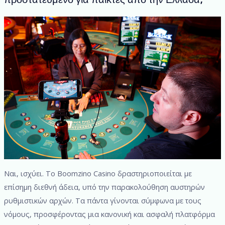
Ναι, ισχύει. Το Boomzino Casino δραστηριοποιείται με
επίσημη διεθνή άδεια, υπό την παρακολούθηση αυστηρών
ρυθμιστικών αρχών. Τα πάντα γίνονται σύμφωνα με τους
νόμους, προσφέροντας μια κανονική και ασφαλή πλατφόρμα