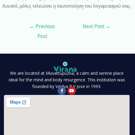
δυνατό, μόλις τελειώσει η ταυτοποίηση του λογαριασμού σας.
←
Previous
Next Post
→
Post
We are located at Muvattupuzha, a calm and serene place
ideal for the mind and body resurgence. This institution was
founded by Vaidya P.V Jose in 1993.