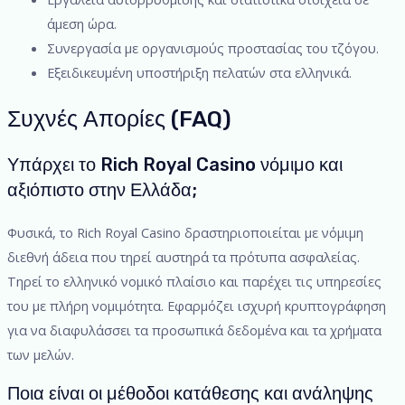
άμεση ώρα.
Συνεργασία με οργανισμούς προστασίας του τζόγου.
Εξειδικευμένη υποστήριξη πελατών στα ελληνικά.
Συχνές Απορίες (FAQ)
Υπάρχει το Rich Royal Casino νόμιμο και
αξιόπιστο στην Ελλάδα;
Φυσικά, το Rich Royal Casino δραστηριοποιείται με νόμιμη
διεθνή άδεια που τηρεί αυστηρά τα πρότυπα ασφαλείας.
Τηρεί το ελληνικό νομικό πλαίσιο και παρέχει τις υπηρεσίες
του με πλήρη νομιμότητα. Εφαρμόζει ισχυρή κρυπτογράφηση
για να διαφυλάσσει τα προσωπικά δεδομένα και τα χρήματα
των μελών.
Ποια είναι οι μέθοδοι κατάθεσης και ανάληψης