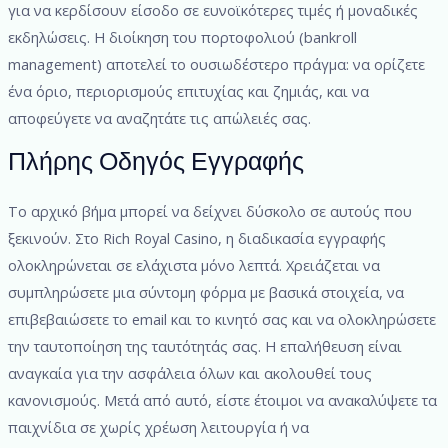
για να κερδίσουν είσοδο σε ευνοϊκότερες τιμές ή μοναδικές
εκδηλώσεις. Η διοίκηση του πορτοφολιού (bankroll
management) αποτελεί το ουσιωδέστερο πράγμα: να ορίζετε
ένα όριο, περιορισμούς επιτυχίας και ζημιάς, και να
αποφεύγετε να αναζητάτε τις απώλειές σας.
Πλήρης Οδηγός Εγγραφής
Το αρχικό βήμα μπορεί να δείχνει δύσκολο σε αυτούς που
ξεκινούν. Στο Rich Royal Casino, η διαδικασία εγγραφής
ολοκληρώνεται σε ελάχιστα μόνο λεπτά. Χρειάζεται να
συμπληρώσετε μια σύντομη φόρμα με βασικά στοιχεία, να
επιβεβαιώσετε το email και το κινητό σας και να ολοκληρώσετε
την ταυτοποίηση της ταυτότητάς σας. Η επαλήθευση είναι
αναγκαία για την ασφάλεια όλων και ακολουθεί τους
κανονισμούς. Μετά από αυτό, είστε έτοιμοι να ανακαλύψετε τα
παιχνίδια σε χωρίς χρέωση λειτουργία ή να