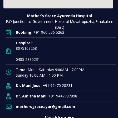
Mother’s Grace Ayurveda Hospital
P.O Junction to Government Hospital Muvattupuzha,Ernakulam
(Dist)
Booking:
+91 960 536 5262
Hospital:
8075163268
0485 2830231
Time:
Mon - Saturday 9:00AM - 7:00PM
Sunday 10:00 AM - 1:00 PM
Dr. Mani Jose:
+91 99470 28231
Dr. Amitha Mani:
+91 9447797898
mothersgraceayur@gmail.com
Quick Enquiry