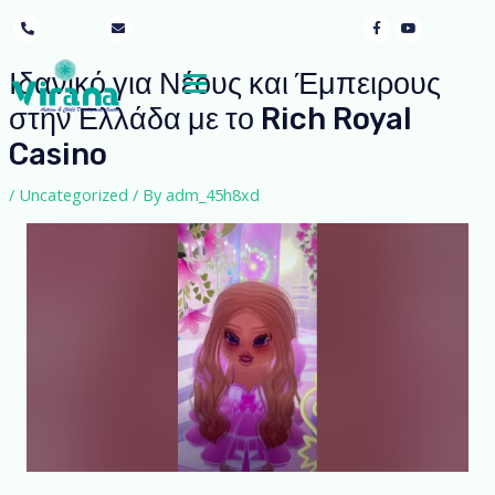
mothersgraceayur@gmail.com
9053405897
Ιδανικό για Νέους και Έμπειρους
στην Ελλάδα με το Rich Royal
Casino
/
Uncategorized
/ By
adm_45h8xd