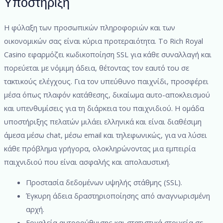
Υποστήριξη
Η φύλαξη των προσωπικών πληροφοριών και των
οικονομικών σας είναι κύρια προτεραιότητα. Το Rich Royal
Casino εφαρμόζει κωδικοποίηση SSL για κάθε συναλλαγή και
πορεύεται με νόμιμη άδεια, θέτοντας τον εαυτό του σε
τακτικούς ελέγχους. Για τον υπεύθυνο παιχνίδι, προσφέρει
μέσα όπως πλαφόν κατάθεσης, δικαίωμα αυτο-αποκλεισμού
και υπενθυμίσεις για τη διάρκεια του παιχνιδιού. Η ομάδα
υποστήριξης πελατών μιλάει ελληνικά και είναι διαθέσιμη
άμεσα μέσω chat, μέσω email και τηλεφωνικώς, για να λύσει
κάθε πρόβλημα γρήγορα, ολοκληρώνοντας μια εμπειρία
παιχνιδιού που είναι ασφαλής και απολαυστική.
Προστασία δεδομένων υψηλής στάθμης (SSL).
Έγκυρη άδεια δραστηριοποίησης από αναγνωρισμένη
αρχή.
Εργαλεία αυτορρύθμισης και στατιστικά στοιχεία σε