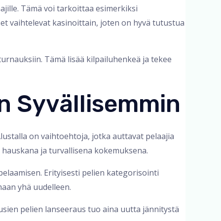
ille. Tämä voi tarkoittaa esimerkiksi
t vaihtelevat kasinoittain, joten on hyvä tutustua
urnauksiin. Tämä lisää kilpailuhenkeä ja tekee
n Syvällisemmin
lustalla on vaihtoehtoja, jotka auttavat pelaajia
yy hauskana ja turvallisena kokemuksena.
elaamisen. Erityisesti pelien kategorisointi
maan yhä uudelleen.
usien pelien lanseeraus tuo aina uutta jännitystä