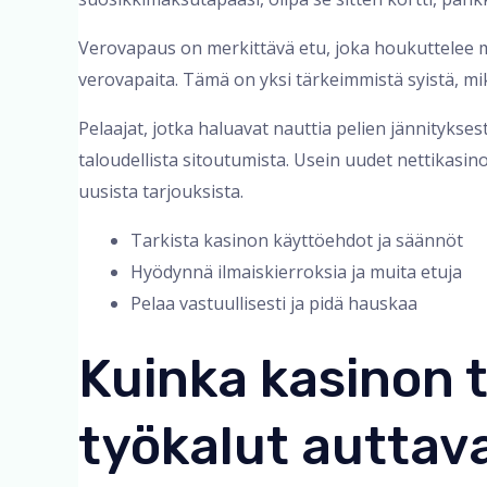
Verovapaus on merkittävä etu, joka houkuttelee mon
verovapaita. Tämä on yksi tärkeimmistä syistä, mik
Pelaajat, jotka haluavat nauttia pelien jännitykse
taloudellista sitoutumista. Usein uudet nettikasino
uusista tarjouksista.
Tarkista kasinon käyttöehdot ja säännöt
Hyödynnä ilmaiskierroksia ja muita etuja
Pelaa vastuullisesti ja pidä hauskaa
Kuinka kasinon 
työkalut auttav