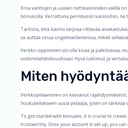
Eroa vanhojen ja uusien nettikasinoiden välillä on 
bonuksilla. Verrattuna perinteisiin kasinoihin, n
Tarkista, että kasino tarjoaa riittävää asiakastuke
se auttaa sinua ongelmatilanteissa, mikäli sellaisi
Verkko-oppiminen voi olla kivaa ja palkitsevaa, mut
voitonmahdollisuuksiasi. Hyvä tutkimus ja vertail
Miten hyödyntää
Verkkopelaaminen on kasvanut räjähdysmäisesti, ja
houkutellakseen uusia pelaajia, joten on tärkeää v
To get started with bonuses, it is crucial to crea
trustworthy. Once your account is set up, you can 