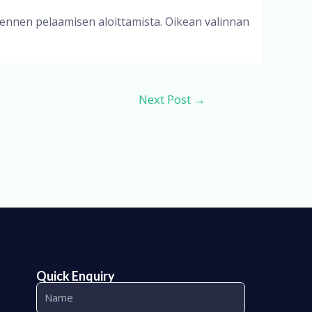
sia ennen pelaamisen aloittamista. Oikean valinnan
Next Post
→
Quick Enquiry