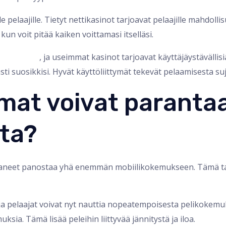
e pelaajille. Tietyt nettikasinot tarjoavat pelaajille mahdo
n voit pitää kaiken voittamasi itselläsi.
ibet casino
, ja useimmat kasinot tarjoavat käyttäjäystävällisi
easti suosikkisi. Hyvät käyttöliittymät tekevät pelaamisesta 
imat voivat paranta
ta?
neet panostaa yhä enemmän mobiilikokemukseen. Tämä tarko
 pelaajat voivat nyt nauttia nopeatempoisesta pelikokemuks
sia. Tämä lisää peleihin liittyvää jännitystä ja iloa.