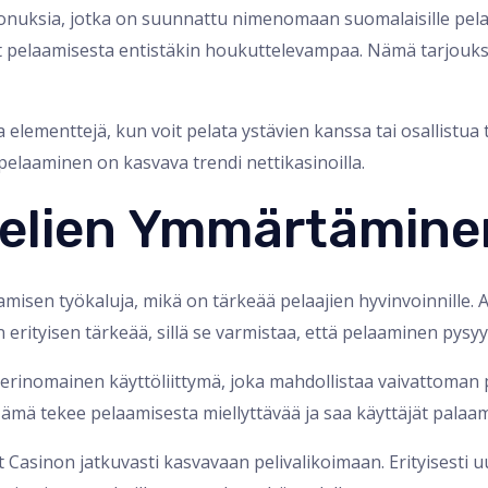
bonuksia, jotka on suunnattu nimenomaan suomalaisille pelaaj
vät pelaamisesta entistäkin houkuttelevampaa. Nämä tarjoukse
ementtejä, kun voit pelata ystävien kanssa tai osallistua t
pelaaminen on kasvava trendi nettikasinoilla.
Pelien Ymmärtämine
amisen työkaluja, mikä on tärkeää pelaajien hyvinvoinnille. A
n erityisen tärkeää, sillä se varmistaa, että pelaaminen pys
 erinomainen käyttöliittymä, joka mahdollistaa vaivattoman p
ämä tekee pelaamisesta miellyttävää ja saa käyttäjät palaa
Casinon jatkuvasti kasvavaan pelivalikoimaan. Erityisesti u