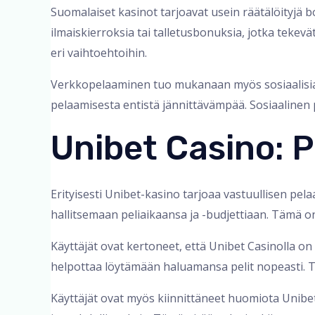
Suomalaiset kasinot tarjoavat usein räätälöityjä 
ilmaiskierroksia tai talletusbonuksia, jotka teke
eri vaihtoehtoihin.
Verkkopelaaminen tuo mukanaan myös sosiaalisia el
pelaamisesta entistä jännittävämpää. Sosiaalinen 
Unibet Casino: 
Erityisesti Unibet-kasino tarjoaa vastuullisen pela
hallitsemaan peliaikaansa ja -budjettiaan. Tämä o
Käyttäjät ovat kertoneet, että Unibet Casinolla on
helpottaa löytämään haluamansa pelit nopeasti. T
Käyttäjät ovat myös kiinnittäneet huomiota Unibet 