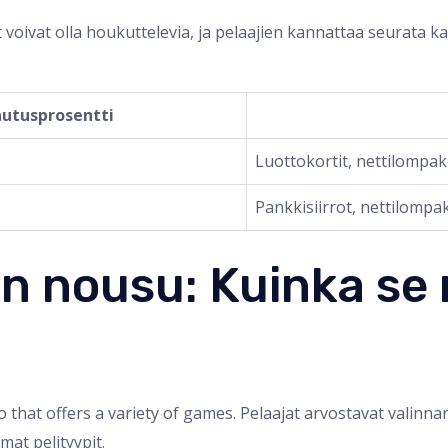
et voivat olla houkuttelevia, ja pelaajien kannattaa seurata ka
autusprosentti
Luottokortit, nettilompak
Pankkisiirrot, nettilompa
en nousu: Kuinka se
that offers a variety of games. Pelaajat arvostavat valinnan
mat pelityypit.