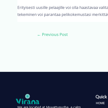
Erityisesti uusille pelaajille voi olla haastavaa va
tekeminen voi parantaa pelikokemustasi merkittäv
←
Previous Post
Quick 
HOME
We are located at Muvattupuzha, a calm