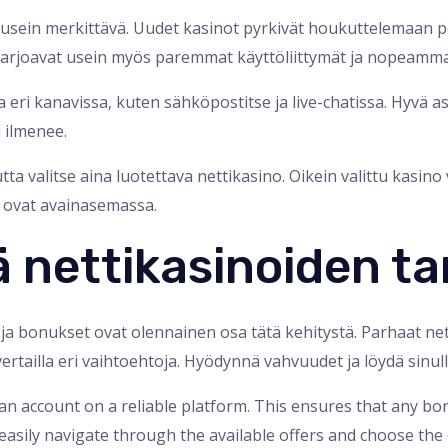
usein merkittävä. Uudet kasinot pyrkivät houkuttelemaan pelaa
e tarjoavat usein myös paremmat käyttöliittymät ja nopeamma
a eri kanavissa, kuten sähköpostitse ja live-chatissa. Hyvä 
a ilmenee.
ta valitse aina luotettava nettikasino. Oikein valittu kasino
u ovat avainasemassa.
 nettikasinoiden ta
 bonukset ovat olennainen osa tätä kehitystä. Parhaat nett
ertailla eri vaihtoehtoja. Hyödynnä vahvuudet ja löydä sinull
te an account on a reliable platform. This ensures that any 
easily navigate through the available offers and choose the 