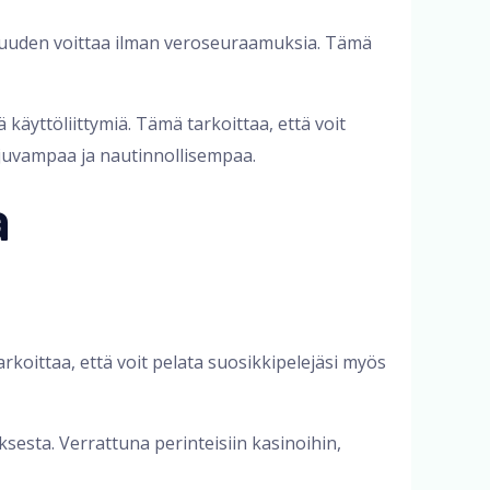
llisuuden voittaa ilman veroseuraamuksia. Tämä
ä käyttöliittymiä. Tämä tarkoittaa, että voit
sujuvampaa ja nautinnollisempaa.
a
ittaa, että voit pelata suosikkipelejäsi myös
esta. Verrattuna perinteisiin kasinoihin,