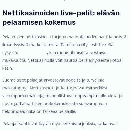
Nettikasinoiden live-pelit: elävän
pelaamisen kokemus
Pelaaminen nettikasinolla tarjoaa mahdollisuuden nauttia pelistä
ilman fyysistä matkustamista. Tämä on erityisesti tärkeää
nykyisin,
lonkero casino
, kun monet ihmiset arvostavat
mukavuutta. Nettikasinoilla voit nauttia pelielämyksestä kotoa
käsin.
Suomalaiset pelaajat arvostavat nopeita ja turvallisia
maksutapoja. Nettikasinot, jotka tarjoavat esimerkiksi
verkkopankkimaksuja, mahdollistavat nopeampia talletuksia ja
nostoja. Tämä tekee pelikokemuksesta sujuvampaa ja
helpompaa, mikä on tärkeää pelaajille.
Pelaajat saattavat löytää myös erikoistarjouksia, jotka ovat