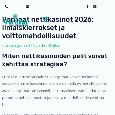
mothersgraceayur@gmail.com
9053405897
Parhaat nettikasinot 2026:
Ilmaiskierrokset ja
voittomahdollisuudet
/
Uncategorized
/ By
adm_45h8xd
Miten nettikasinoiden pelit voivat
kehittää strategiaa?
Erityisesti erikoistarjoukset ja ohjelmat voivat houkutella
asiakkaita uusiin kasinoihin. Näitä voivat olla esimerkiksi kanta-
asiakasohjelmat tai säännölliset turnaukset. Nämä edut voivat
parantaa pelikokemustasi ja tarjota mahdollisuuden voittaa
lisää.