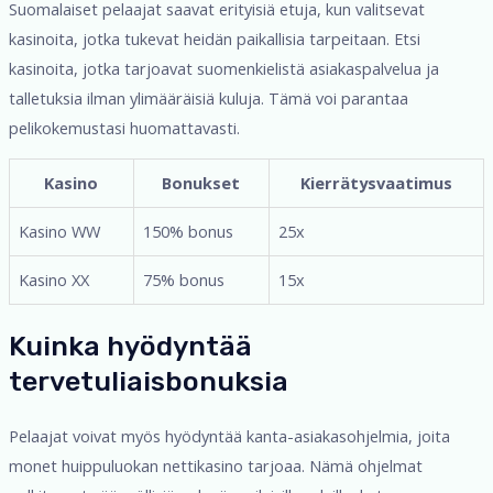
Suomalaiset pelaajat saavat erityisiä etuja, kun valitsevat
kasinoita, jotka tukevat heidän paikallisia tarpeitaan. Etsi
kasinoita, jotka tarjoavat suomenkielistä asiakaspalvelua ja
talletuksia ilman ylimääräisiä kuluja. Tämä voi parantaa
pelikokemustasi huomattavasti.
Kasino
Bonukset
Kierrätysvaatimus
Kasino WW
150% bonus
25x
Kasino XX
75% bonus
15x
Kuinka hyödyntää
tervetuliaisbonuksia
Pelaajat voivat myös hyödyntää kanta-asiakasohjelmia, joita
monet huippuluokan nettikasino tarjoaa. Nämä ohjelmat