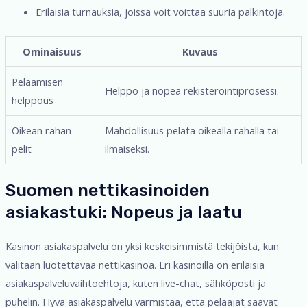
Erilaisia turnauksia, joissa voit voittaa suuria palkintoja.
Ominaisuus
Kuvaus
Pelaamisen
Helppo ja nopea rekisteröintiprosessi.
helppous
Oikean rahan
Mahdollisuus pelata oikealla rahalla tai
pelit
ilmaiseksi.
Suomen nettikasinoiden
asiakastuki: Nopeus ja laatu
Kasinon asiakaspalvelu on yksi keskeisimmistä tekijöistä, kun
valitaan luotettavaa nettikasinoa. Eri kasinoilla on erilaisia
asiakaspalveluvaihtoehtoja, kuten live-chat, sähköposti ja
puhelin. Hyvä asiakaspalvelu varmistaa, että pelaajat saavat