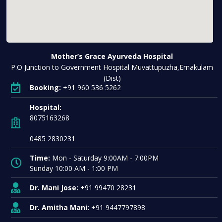
Mother’s Grace Ayurveda Hospital
P.O Junction to Government Hospital Muvattupuzha,Ernakulam
(Dist)
Booking:
+91 960 536 5262
Hospital:
8075163268
0485 2830231
Time:
Mon - Saturday 9:00AM - 7:00PM
Sunday 10:00 AM - 1:00 PM
Dr. Mani Jose:
+91 99470 28231
Dr. Amitha Mani:
+91 9447797898