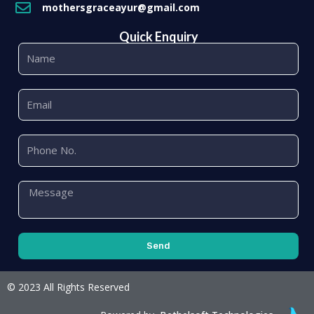
mothersgraceayur@gmail.com
Quick Enquiry
Send
© 2023 All Rights Reserved