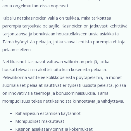
apua ongelmatilanteissa nopeasti.
Kilpailu nettikasinoiden välillä on tiukkaa, mikä tarkoittaa
parempia tarjouksia pelaajille. Kasinoiden on jatkuvasti kehittävä
tarjontaansa ja bonuksiaan houkutellakseen uusia asiakkaita.
Tämä hyödyttää pelaajia, jotka saavat entistä parempia ehtoja
pelaamiselleen.
Nettikasinot tarjoavat valtavan valikoiman pelejä, jotka
houkuttelevat niin aloittelijoita kuin kokeneita pelaajia.
Pelivalikoima vaihtelee kolikkopeleistä pöytäpeleihin, ja monet
suomalaiset pelaajat nauttivat erityisesti uusista peleistä, joissa
on innovatiivisia teemoja ja bonusominaisuuksia. Tämä
monipuolisuus tekee nettikasinoista kiinnostavia ja viihdyttäviä.
Rahanpesun estämisen käytännöt
Monipuoliset maksutavat
Kasinon asiakasarvioinnit ja kokemukset