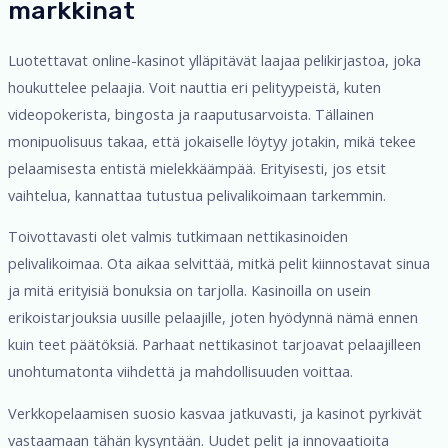
markkinat
Luotettavat online-kasinot ylläpitävät laajaa pelikirjastoa, joka
houkuttelee pelaajia. Voit nauttia eri pelityypeistä, kuten
videopokerista, bingosta ja raaputusarvoista. Tällainen
monipuolisuus takaa, että jokaiselle löytyy jotakin, mikä tekee
pelaamisesta entistä mielekkäämpää. Erityisesti, jos etsit
vaihtelua, kannattaa tutustua pelivalikoimaan tarkemmin.
Toivottavasti olet valmis tutkimaan nettikasinoiden
pelivalikoimaa. Ota aikaa selvittää, mitkä pelit kiinnostavat sinua
ja mitä erityisiä bonuksia on tarjolla. Kasinoilla on usein
erikoistarjouksia uusille pelaajille, joten hyödynnä nämä ennen
kuin teet päätöksiä. Parhaat nettikasinot tarjoavat pelaajilleen
unohtumatonta viihdettä ja mahdollisuuden voittaa.
Verkkopelaamisen suosio kasvaa jatkuvasti, ja kasinot pyrkivät
vastaamaan tähän kysyntään. Uudet pelit ja innovaatioita